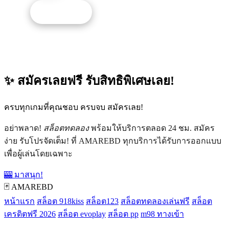
รับโปรนี้
✨ สมัครเลยฟรี รับสิทธิพิเศษเลย!
ครบทุกเกมที่คุณชอบ ครบจบ สมัครเลย!
อย่าพลาด!
สล็อตทดลอง
พร้อมให้บริการตลอด 24 ชม. สมัคร
ง่าย รับโปรจัดเต็ม! ที่ AMAREBD ทุกบริการได้รับการออกแบบ
เพื่อผู้เล่นโดยเฉพาะ
🎰 มาสนุก!
🃏 AMAREBD
หน้าแรก
สล็อต 918kiss
สล็อต123
สล็อตทดลองเล่นฟรี
สล็อต
เครดิตฟรี 2026
สล็อต evoplay
สล็อต pp
m98 ทางเข้า