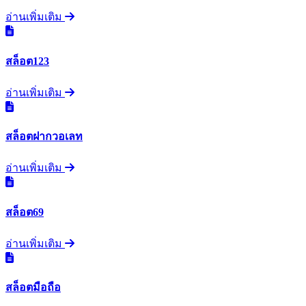
อ่านเพิ่มเติม
สล็อต123
อ่านเพิ่มเติม
สล็อตฝากวอเลท
อ่านเพิ่มเติม
สล็อต69
อ่านเพิ่มเติม
สล็อตมือถือ