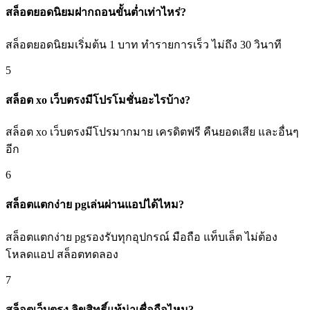
สล็อตยอดนิยมฝากถอนขั้นต่ำเท่าไหร่?
สล็อตยอดนิยมเริ่มต้น 1 บาท ทำรายการเร็ว ไม่ถึง 30 วินาที
5
สล็อต xo เว็บตรงมีโปรโมชั่นอะไรบ้าง?
สล็อต xo เว็บตรงมีโปรมากมาย เครดิตฟรี คืนยอดเสีย และอื่นๆ
อีก
6
สล็อตแตกง่าย pgเล่นผ่านแอปได้ไหม?
สล็อตแตกง่าย pgรองรับทุกอุปกรณ์ มือถือ แท็บเล็ต ไม่ต้อง
โหลดแอป สล็อตทดลอง
7
สล็อตเว็บตรง ลิขสิทธิ์แท้น่าเชื่อถือไหม?