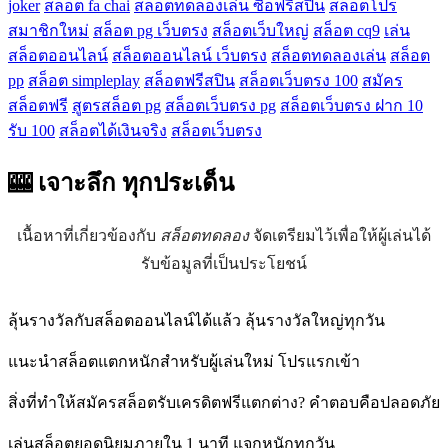
joker
สล็อต fa chai
สล็อตทดลองเล่น ซื้อฟรีสปิน
สล็อตโปร
สมาชิกใหม่
สล็อต pg เว็บตรง
สล็อตเว็บใหญ่
สล็อต cq9
เล่น
สล็อตออนไลน์
สล็อตออนไลน์ เว็บตรง
สล็อตทดลองเล่น
สล็อต
pp
สล็อต simpleplay
สล็อตฟรีสปิน
สล็อตเว็บตรง 100
สมัคร
สล็อตฟรี
สูตรสล็อต pg
สล็อตเว็บตรง pg
สล็อตเว็บตรง ฝาก 10
รับ 100
สล็อตได้เงินจริง
สล็อตเว็บตรง
🎰 เจาะลึก
ทุกประเด็น
เนื้อหาที่เกี่ยวข้องกับ
สล็อตทดลอง
จัดเตรียมไว้เพื่อให้ผู้เล่นได้
รับข้อมูลที่เป็นประโยชน์
ลุ้นรางวัลกับสล็อตออนไลน์ได้แล้ว ลุ้นรางวัลใหญ่ทุกวัน
แนะนำสล็อตแตกหนักสำหรับผู้เล่นใหม่ โปรแรกเข้า
สิ่งที่ทำให้สมัครสล็อตรับเครดิตฟรีแตกต่าง? คำตอบคือปลอดภัย
เล่นสล็อตยอดนิยมภายใน 1 นาที แจกหนักทุกวัน