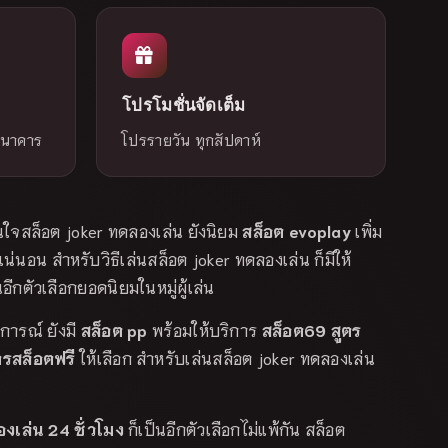
โปรโมชั่นจัดเต็ม
ธนาคาร
โปรรายวัน ทุกสัปดาห์
่สนใจสล็อต joker ทดลองเล่น ยังนิยม
สล็อต evoplay
เพิ่ม
น่นอน สำหรับวิธีเล่นสล็อต joker ทดลองเล่น ก็มีให้
นอีกตัวเลือกยอดนิยมในหมู่ผู้เล่น
การณ์ ยังมี
สล็อต pp
พร้อมให้บริการ
สล็อต69 สูตร
ตรสล็อตฟรี
ให้เลือก สำหรับเล่นสล็อต joker ทดลองเล่น
งเล่น 24 ชั่วโมง
ก็เป็นอีกตัวเลือกไม่แพ้กัน สล็อต