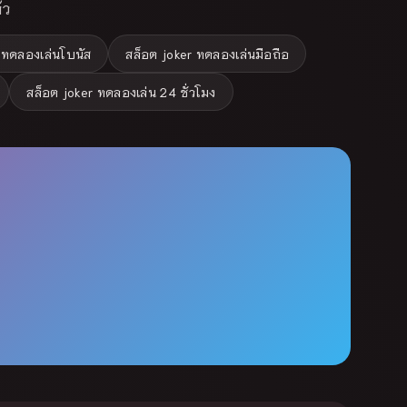
้ว
 ทดลองเล่นโบนัส
สล็อต joker ทดลองเล่นมือถือ
สล็อต joker ทดลองเล่น 24 ชั่วโมง