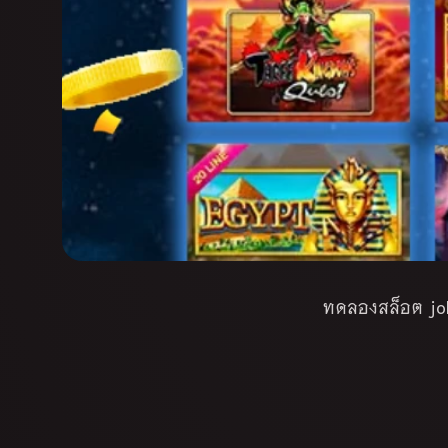
ทดลองสล็อต jok