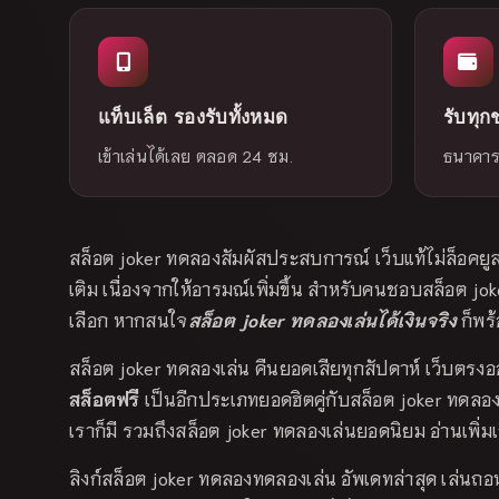
แท็บเล็ต รองรับทั้งหมด
รับทุก
เข้าเล่นได้เลย ตลอด 24 ชม.
ธนาคาร
สล็อต joker ทดลองสัมผัสประสบการณ์ เว็บแท้ไม่ล็อคยูส 
เติม เนื่องจากให้อารมณ์เพิ่มขึ้น สำหรับคนชอบสล็อต j
เลือก หากสนใจ
สล็อต joker ทดลองเล่นได้เงินจริง
ก็พร
สล็อต joker ทดลองเล่น คืนยอดเสียทุกสัปดาห์ เว็บตรงอ
สล็อตฟรี
เป็นอีกประเภทยอดฮิตคู่กับสล็อต joker ทดลองร่
เราก็มี รวมถึงสล็อต joker ทดลองเล่นยอดนิยม อ่านเพิ่มเ
ลิงก์สล็อต joker ทดลองทดลองเล่น อัพเดทล่าสุด เล่นถ