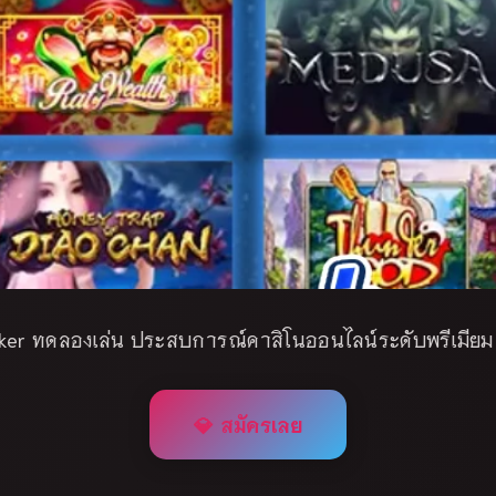
er ทดลองเล่น ประสบการณ์คาสิโนออนไลน์ระดับพรีเมียม 
💎 สมัครเลย