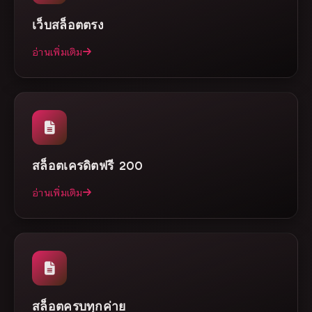
เว็บสล็อตตรง
อ่านเพิ่มเติม
สล็อตเครดิตฟรี 200
อ่านเพิ่มเติม
สล็อตครบทุกค่าย