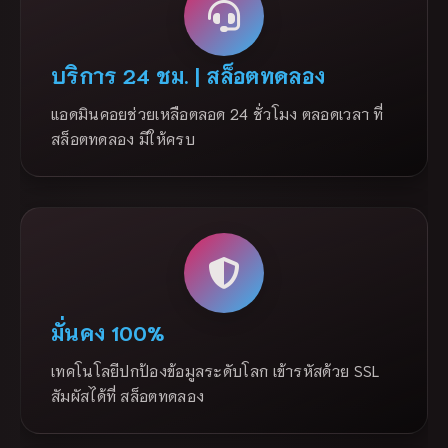
บริการ 24 ชม. | สล็อตทดลอง
แอดมินคอยช่วยเหลือตลอด 24 ชั่วโมง ตลอดเวลา ที่
สล็อตทดลอง มีให้ครบ
มั่นคง 100%
เทคโนโลยีปกป้องข้อมูลระดับโลก เข้ารหัสด้วย SSL
สัมผัสได้ที่ สล็อตทดลอง