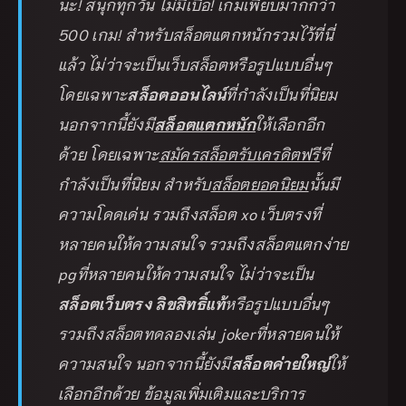
นะ! สนุกทุกวัน ไม่มีเบื่อ! เกมเพียบมากกว่า
500 เกม! สำหรับสล็อตแตกหนักรวมไว้ที่นี่
แล้ว ไม่ว่าจะเป็นเว็บสล็อตหรือรูปแบบอื่นๆ
โดยเฉพาะ
สล็อตออนไลน์
ที่กำลังเป็นที่นิยม
นอกจากนี้ยังมี
สล็อตแตกหนัก
ให้เลือกอีก
ด้วย โดยเฉพาะ
สมัครสล็อตรับเครดิตฟรี
ที่
กำลังเป็นที่นิยม สำหรับ
สล็อตยอดนิยม
นั้นมี
ความโดดเด่น รวมถึงสล็อต xo เว็บตรงที่
หลายคนให้ความสนใจ รวมถึง
สล็อตแตกง่าย
pg
ที่หลายคนให้ความสนใจ ไม่ว่าจะเป็น
สล็อตเว็บตรง ลิขสิทธิ์แท้
หรือรูปแบบอื่นๆ
รวมถึงสล็อตทดลองเล่น jokerที่หลายคนให้
ความสนใจ นอกจากนี้ยังมี
สล็อตค่ายใหญ่
ให้
เลือกอีกด้วย ข้อมูลเพิ่มเติมและบริการ