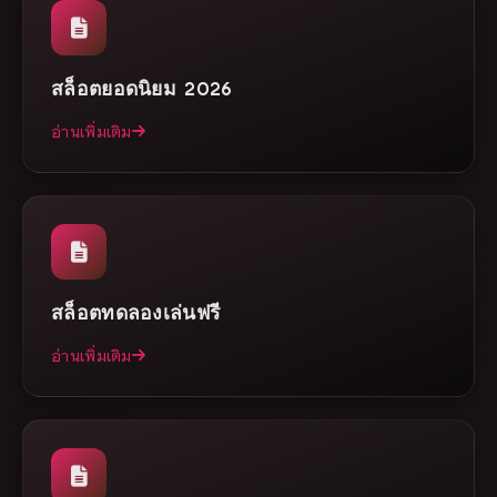
สล็อตยอดนิยม 2026
อ่านเพิ่มเติม
สล็อตทดลองเล่นฟรี
อ่านเพิ่มเติม