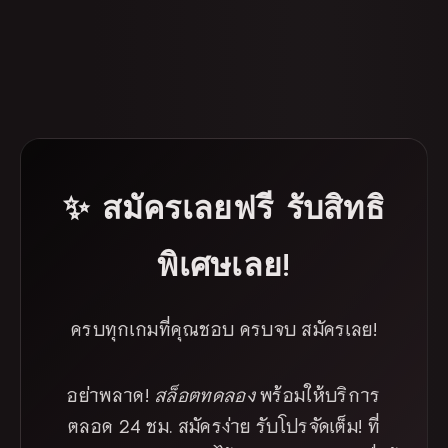
✨ สมัครเลยฟรี รับสิทธิ
พิเศษเลย!
ครบทุกเกมที่คุณชอบ ครบจบ สมัครเลย!
อย่าพลาด!
สล็อตทดลอง
พร้อมให้บริการ
ตลอด 24 ชม. สมัครง่าย รับโปรจัดเต็ม! ที่