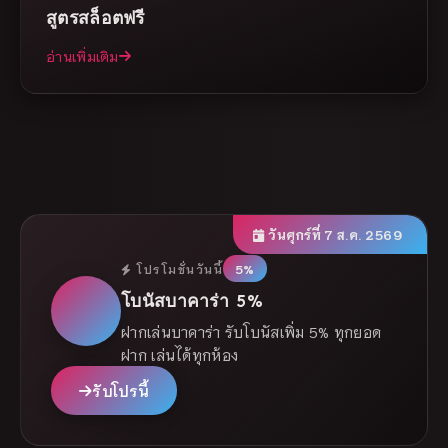
สูตรสล็อตฟรี
อ่านเพิ่มเติม
วันศุกร์ที่ 7 ส.ค. 2569
5%
โปรโมชั่นวันนี้
โบนัสบาคาร่า 5%
ฝากเล่นบาคาร่า รับโบนัสเพิ่ม 5% ทุกยอด
ฝาก เล่นได้ทุกห้อง
รับโปรนี้