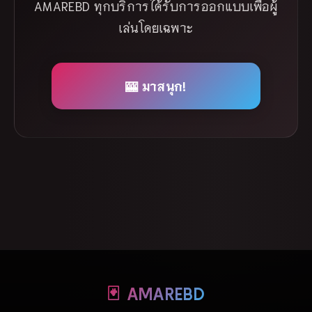
AMAREBD ทุกบริการได้รับการออกแบบเพื่อผู้
เล่นโดยเฉพาะ
🎰 มาสนุก!
🃏 AMAREBD