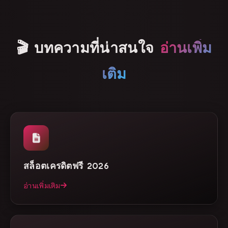
🎬 บทความที่น่าสนใจ
อ่านเพิ่ม
เติม
สล็อตเครดิตฟรี 2026
อ่านเพิ่มเติม