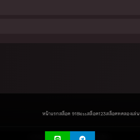
หน้าแรก
สล็อต 918kiss
สล็อต123
สล็อตทดลองเล่น
© 2026 AMAREBD - เว็บพนันที่ผู้เล่นเลือก