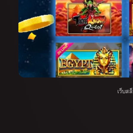
เว็บสล