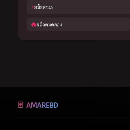
สล็อต123
สล็อตทดลอง
🃏 AMAREBD