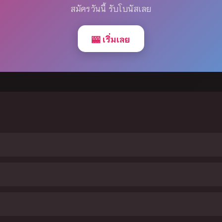
สมัครวันนี้ รับโบนัสเลย
🎰 เริ่มเลย