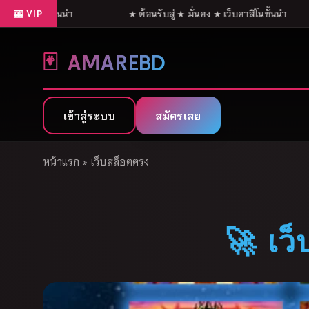
เว็บคาสิโนชั้นนำ
🎰 VIP
★ ต้อนรับสู่ ★ มั่นคง ★ เว็บคาสิโนชั้นนำ
🃏 AMAREBD
เข้าสู่ระบบ
สมัครเลย
หน้าแรก
» เว็บสล็อตตรง
🚀 เว