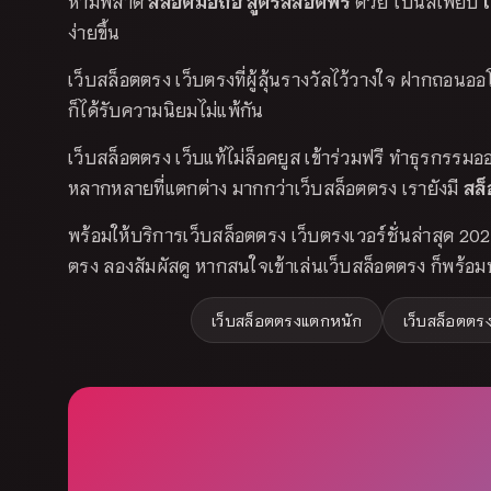
ห้ามพลาด
สล็อตมือถือ สูตรสล็อตฟรี
ด้วย โบนัสเพียบ
ง่ายขึ้น
เว็บสล็อตตรง เว็บตรงที่ผู้ลุ้นรางวัลไว้วางใจ ฝากถอนอ
ก็ได้รับความนิยมไม่แพ้กัน
เว็บสล็อตตรง เว็บแท้ไม่ล็อคยูส เข้าร่วมฟรี ทำธุรกรรมออโ
หลากหลายที่แตกต่าง มากกว่าเว็บสล็อตตรง เรายังมี
สล
พร้อมให้บริการเว็บสล็อตตรง เว็บตรงเวอร์ชั่นล่าสุด 20
ตรง ลองสัมผัสดู หากสนใจเข้าเล่นเว็บสล็อตตรง ก็พร้อ
เว็บสล็อตตรงแตกหนัก
เว็บสล็อตตรง