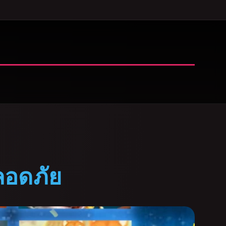
ลอดภัย