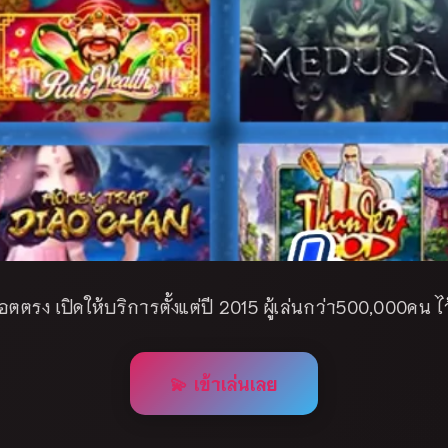
็อตตรง เปิดให้บริการตั้งแต่ปี 2015 ผู้เล่นกว่า500,000คน ไ
💫 เข้าเล่นเลย