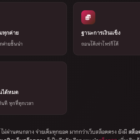
มทุกค่าย
ฐานะการเงินแข็ง
กค่ายชั้นนำ
ถอนได้เท่าไหร่ก็ได้
่นได้หมด
ทันที ทุกที่ทุกเวลา
รง ไม่ผ่านคนกลาง จ่ายเต็มทุกยอด มากกว่าเว็บสล็อตตรง ยังมี
สล็