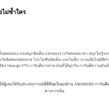
อไม่ซ้ำใคร
ล็อตทดลอง เกมสนุกจัดเต็ม แจกของรางวัลตลอดเวลา สนุกไม่รู้จบ! ล
งวัลพิเศษถล่มทลาย โปรโมชั่นจัดเต็ม แจกไม่ยั้ง! ระบบอัตโนมัติทำ
อัตราชนะสูง 97% การันตีจากค่าย มันส์ได้ทุกวัน การันตีความมันส์
ห้ผู้เล่นได้รับประสบการณ์ที่ดีที่สุดในทุกด้าน AMAREBD การั
ทางการเงิน