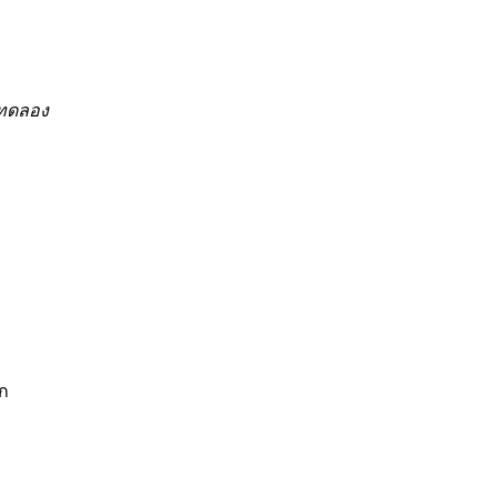
ทดลอง
ีก