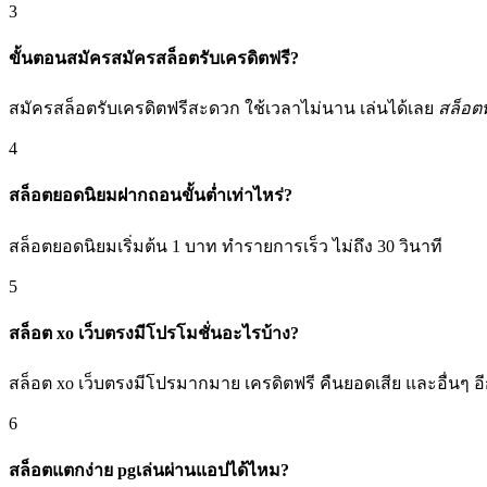
3
ขั้นตอนสมัครสมัครสล็อตรับเครดิตฟรี?
สมัครสล็อตรับเครดิตฟรีสะดวก ใช้เวลาไม่นาน เล่นได้เลย
สล็อต
4
สล็อตยอดนิยมฝากถอนขั้นต่ำเท่าไหร่?
สล็อตยอดนิยมเริ่มต้น 1 บาท ทำรายการเร็ว ไม่ถึง 30 วินาที
5
สล็อต xo เว็บตรงมีโปรโมชั่นอะไรบ้าง?
สล็อต xo เว็บตรงมีโปรมากมาย เครดิตฟรี คืนยอดเสีย และอื่นๆ อ
6
สล็อตแตกง่าย pgเล่นผ่านแอปได้ไหม?