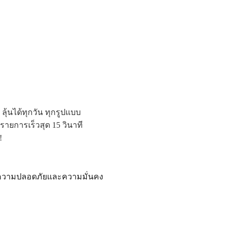
ุ้นได้ทุกวัน ทุกรูปแบบ
รายการเร็วสุด 15 วินาที
!
นตีความปลอดภัยและความมั่นคง