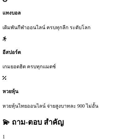
แทงบอล
เดิมพันกีฬาออนไลน์ ครบทุกลีก ระดับโลก
อีสปอร์ต
เกมยอดฮิต ครบทุกแมตช์
หวยหุ้น
หวยหุ้นไทยออนไลน์ จ่ายสูงบาทละ 900 ไม่อั้น
💫 ถาม-ตอบ
สำคัญ
1