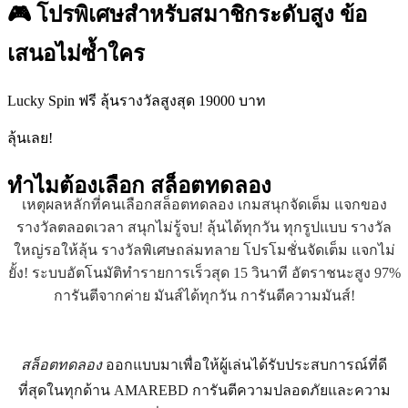
🎮 โปรพิเศษสำหรับสมาชิกระดับสูง ข้อ
เสนอไม่ซ้ำใคร
Lucky Spin ฟรี ลุ้นรางวัลสูงสุด 19000 บาท
ลุ้นเลย!
ทำไมต้องเลือก
สล็อตทดลอง
เหตุผลหลักที่คนเลือกสล็อตทดลอง เกมสนุกจัดเต็ม แจกของ
รางวัลตลอดเวลา สนุกไม่รู้จบ! ลุ้นได้ทุกวัน ทุกรูปแบบ รางวัล
ใหญ่รอให้ลุ้น รางวัลพิเศษถล่มทลาย โปรโมชั่นจัดเต็ม แจกไม่
ยั้ง! ระบบอัตโนมัติทำรายการเร็วสุด 15 วินาที อัตราชนะสูง 97%
การันตีจากค่าย มันส์ได้ทุกวัน การันตีความมันส์!
สล็อตทดลอง
ออกแบบมาเพื่อให้ผู้เล่นได้รับประสบการณ์ที่ดี
ที่สุดในทุกด้าน AMAREBD การันตีความปลอดภัยและความ