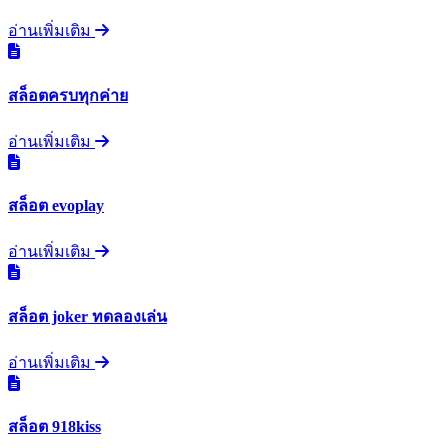
อ่านเพิ่มเติม
สล็อตครบทุกค่าย
อ่านเพิ่มเติม
สล็อต evoplay
อ่านเพิ่มเติม
สล็อต joker ทดลองเล่น
อ่านเพิ่มเติม
สล็อต 918kiss