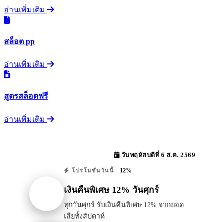
อ่านเพิ่มเติม
สล็อต pp
อ่านเพิ่มเติม
สูตรสล็อตฟรี
อ่านเพิ่มเติม
วันพฤหัสบดีที่ 6 ส.ค. 2569
12%
โปรโมชั่นวันนี้
เงินคืนพิเศษ 12% วันศุกร์
ทุกวันศุกร์ รับเงินคืนพิเศษ 12% จากยอด
เสียทั้งสัปดาห์