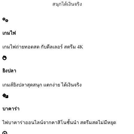
สนุกได้เงินจริง
เกมไพ่
เกมไพ่ถ่ายทอดสด กับดีลเลอร์ สตรีม 4K
ยิงปลา
เกมส์ยิงปลาสุดสนุก แตกง่าย ได้เงินจริง
บาคาร่า
ไพ่บาคาร่าออนไลน์จากคาสิโนชั้นนำ สตรีมสดไม่มีหยุด