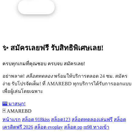
รับโปรนี้
✨ สมัครเลยฟรี รับสิทธิพิเศษเลย!
ครบทุกเกมที่คุณชอบ ครบจบ สมัครเลย!
อย่าพลาด!
สล็อตทดลอง
พร้อมให้บริการตลอด 24 ชม. สมัคร
ง่าย รับโปรจัดเต็ม! ที่ AMAREBD ทุกบริการได้รับการออกแบบ
เพื่อผู้เล่นโดยเฉพาะ
🎰 มาสนุก!
🃏 AMAREBD
หน้าแรก
สล็อต 918kiss
สล็อต123
สล็อตทดลองเล่นฟรี
สล็อต
เครดิตฟรี 2026
สล็อต evoplay
สล็อต pp
m98 ทางเข้า