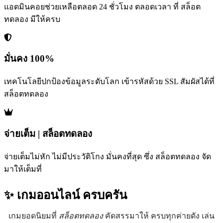
แอดมินคอยช่วยเหลือตลอด 24 ชั่วโมง ตลอดเวลา ที่ สล็อต
ทดลอง มีให้ครบ
มั่นคง 100%
เทคโนโลยีปกป้องข้อมูลระดับโลก เข้ารหัสด้วย SSL สัมผัสได้ที่
สล็อตทดลอง
จ่ายเต็ม | สล็อตทดลอง
จ่ายเต็มไม่หัก ไม่มีประวัติโกง มั่นคงที่สุด ซึ่ง สล็อตทดลอง จัด
มาให้เต็มที่
✨ เกมออนไลน์
ครบครัน
เกมยอดนิยมที่
สล็อตทดลอง
คัดสรรมาให้ ครบทุกค่ายดัง เล่น