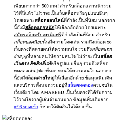
เพียบมากกว่า 500 เกม! สำหรับสล็อตแตกหนักรวม
ไว้ที่นี่แล้ว ไม่ว่าจะเป็นเว็บสล็อตหรือรูปแบบอื่นๆ
โดยเฉพาะ
สล็อตออนไลน์
ที่กำลังเป็นที่นิยม นอกจาก
นี้ยังมี
สล็อตแตกหนัก
ให้เลือกอีกด้วย โดยเฉพาะ
สมัครสล็อตรับเครดิตฟรี
ที่กำลังเป็นที่นิยม สำหรับ
สล็อตยอดนิยม
นั้นมีความโดดเด่น รวมถึงสล็อต xo
เว็บตรงที่หลายคนให้ความสนใจ รวมถึง
สล็อตแตก
ง่าย pg
ที่หลายคนให้ความสนใจ ไม่ว่าจะเป็น
สล็อต
เว็บตรง ลิขสิทธิ์แท้
หรือรูปแบบอื่นๆ รวมถึงสล็อต
ทดลองเล่น jokerที่หลายคนให้ความสนใจ นอกจาก
นี้ยังมี
สล็อตค่ายใหญ่
ให้เลือกอีกด้วย ข้อมูลเพิ่มเติม
และบริการทั้งหมดรวมอยู่ที่
สล็อตทดลอง
ครบจบใน
เว็บเดียว โดย AMAREBD เป็นเว็บตรงที่ได้รับความ
ไว้วางใจจากผู้เล่นจำนวนมาก ข้อมูลเพิ่มเติมจาก
m98 ทางเข้า
ก็ช่วยให้ตัดสินใจได้ง่ายขึ้น