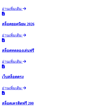
อ่านเพิ่มเติม
สล็อตยอดนิยม 2026
อ่านเพิ่มเติม
สล็อตทดลองเล่นฟรี
อ่านเพิ่มเติม
เว็บสล็อตตรง
อ่านเพิ่มเติม
สล็อตเครดิตฟรี 200