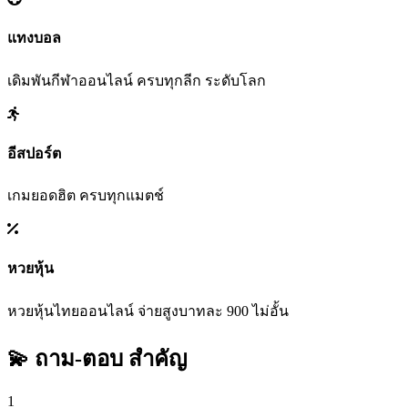
แทงบอล
เดิมพันกีฬาออนไลน์ ครบทุกลีก ระดับโลก
อีสปอร์ต
เกมยอดฮิต ครบทุกแมตช์
หวยหุ้น
หวยหุ้นไทยออนไลน์ จ่ายสูงบาทละ 900 ไม่อั้น
💫 ถาม-ตอบ
สำคัญ
1