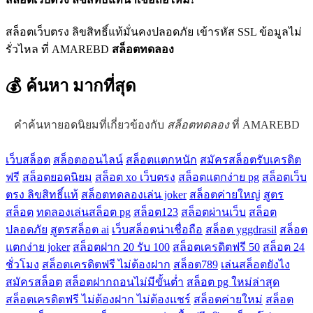
สล็อตเว็บตรง ลิขสิทธิ์แท้มั่นคงปลอดภัย เข้ารหัส SSL ข้อมูลไม่
รั่วไหล ที่ AMAREBD
สล็อตทดลอง
💰 ค้นหา
มากที่สุด
คำค้นหายอดนิยมที่เกี่ยวข้องกับ
สล็อตทดลอง
ที่ AMAREBD
เว็บสล็อต
สล็อตออนไลน์
สล็อตแตกหนัก
สมัครสล็อตรับเครดิต
ฟรี
สล็อตยอดนิยม
สล็อต xo เว็บตรง
สล็อตแตกง่าย pg
สล็อตเว็บ
ตรง ลิขสิทธิ์แท้
สล็อตทดลองเล่น joker
สล็อตค่ายใหญ่
สูตร
สล็อต
ทดลองเล่นสล็อต pg
สล็อต123
สล็อตผ่านเว็บ
สล็อต
ปลอดภัย
สูตรสล็อต ai
เว็บสล็อตน่าเชื่อถือ
สล็อต yggdrasil
สล็อต
แตกง่าย joker
สล็อตฝาก 20 รับ 100
สล็อตเครดิตฟรี 50
สล็อต 24
ชั่วโมง
สล็อตเครดิตฟรี ไม่ต้องฝาก
สล็อต789
เล่นสล็อตยังไง
สมัครสล็อต
สล็อตฝากถอนไม่มีขั้นต่ำ
สล็อต pg ใหม่ล่าสุด
สล็อตเครดิตฟรี ไม่ต้องฝาก ไม่ต้องแชร์
สล็อตค่ายใหม่
สล็อต