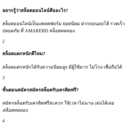
อยากรู้ว่าสล็อตออนไลน์คืออะไร?
สล็อตออนไลน์เป็นแพลตฟอร์ม ยอดนิยม ฝากถอนออโต้ รวดเร็ว
ปลอดภัย ที่ AMAREBD สล็อตทดลอง
2
สล็อตแตกหนักดีไหม?
สล็อตแตกหนักได้รับความนิยมสูง มีผู้ใช้มาก ไม่โกง เชื่อถือได้
3
ขั้นตอนสมัครสมัครสล็อตรับเครดิตฟรี?
สมัครสล็อตรับเครดิตฟรีสะดวก ใช้เวลาไม่นาน เล่นได้เลย
สล็อตทดลอง
4