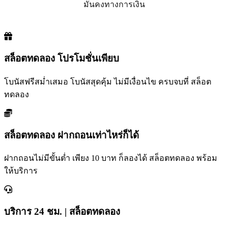
มั่นคงทางการเงิน
สล็อตทดลอง โปรโมชั่นเพียบ
โบนัสฟรีสม่ำเสมอ โบนัสสุดคุ้ม ไม่มีเงื่อนไข ครบจบที่ สล็อต
ทดลอง
สล็อตทดลอง ฝากถอนเท่าไหร่ก็ได้
ฝากถอนไม่มีขั้นต่ำ เพียง 10 บาท ก็ลองได้ สล็อตทดลอง พร้อม
ให้บริการ
บริการ 24 ชม. | สล็อตทดลอง