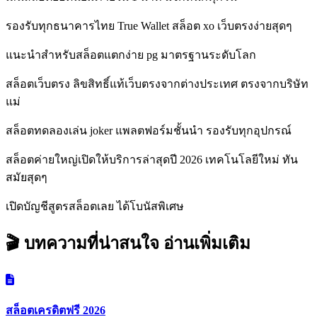
รองรับทุกธนาคารไทย True Wallet สล็อต xo เว็บตรงง่ายสุดๆ
แนะนำสำหรับสล็อตแตกง่าย pg มาตรฐานระดับโลก
สล็อตเว็บตรง ลิขสิทธิ์แท้เว็บตรงจากต่างประเทศ ตรงจากบริษัท
แม่
สล็อตทดลองเล่น joker แพลตฟอร์มชั้นนำ รองรับทุกอุปกรณ์
สล็อตค่ายใหญ่เปิดให้บริการล่าสุดปี 2026 เทคโนโลยีใหม่ ทัน
สมัยสุดๆ
เปิดบัญชีสูตรสล็อตเลย ได้โบนัสพิเศษ
🎬 บทความที่น่าสนใจ
อ่านเพิ่มเติม
สล็อตเครดิตฟรี 2026