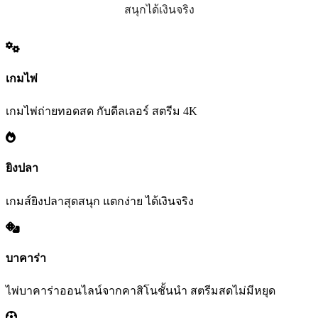
สนุกได้เงินจริง
เกมไพ่
เกมไพ่ถ่ายทอดสด กับดีลเลอร์ สตรีม 4K
ยิงปลา
เกมส์ยิงปลาสุดสนุก แตกง่าย ได้เงินจริง
บาคาร่า
ไพ่บาคาร่าออนไลน์จากคาสิโนชั้นนำ สตรีมสดไม่มีหยุด