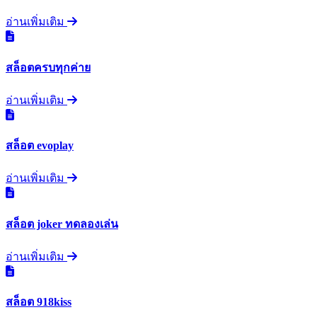
อ่านเพิ่มเติม
สล็อตครบทุกค่าย
อ่านเพิ่มเติม
สล็อต evoplay
อ่านเพิ่มเติม
สล็อต joker ทดลองเล่น
อ่านเพิ่มเติม
สล็อต 918kiss