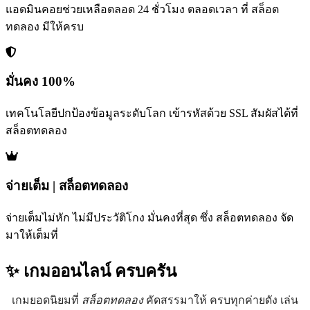
แอดมินคอยช่วยเหลือตลอด 24 ชั่วโมง ตลอดเวลา ที่ สล็อต
ทดลอง มีให้ครบ
มั่นคง 100%
เทคโนโลยีปกป้องข้อมูลระดับโลก เข้ารหัสด้วย SSL สัมผัสได้ที่
สล็อตทดลอง
จ่ายเต็ม | สล็อตทดลอง
จ่ายเต็มไม่หัก ไม่มีประวัติโกง มั่นคงที่สุด ซึ่ง สล็อตทดลอง จัด
มาให้เต็มที่
✨ เกมออนไลน์
ครบครัน
เกมยอดนิยมที่
สล็อตทดลอง
คัดสรรมาให้ ครบทุกค่ายดัง เล่น