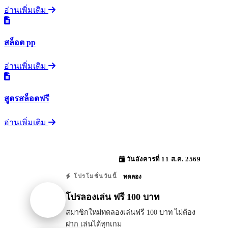
อ่านเพิ่มเติม
สล็อต pp
อ่านเพิ่มเติม
สูตรสล็อตฟรี
อ่านเพิ่มเติม
วันอังคารที่ 11 ส.ค. 2569
ทดลอง
โปรโมชั่นวันนี้
โปรลองเล่น ฟรี 100 บาท
สมาชิกใหม่ทดลองเล่นฟรี 100 บาท ไม่ต้อง
ฝาก เล่นได้ทุกเกม