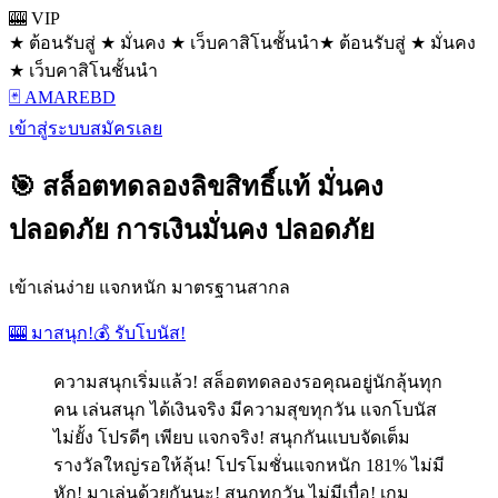
🎰 VIP
★ ต้อนรับสู่ ★ มั่นคง ★ เว็บคาสิโนชั้นนำ
★ ต้อนรับสู่ ★ มั่นคง
★ เว็บคาสิโนชั้นนำ
🃏 AMAREBD
เข้าสู่ระบบ
สมัครเลย
🎯 สล็อตทดลองลิขสิทธิ์แท้ มั่นคง
ปลอดภัย การเงินมั่นคง ปลอดภัย
เข้าเล่นง่าย แจกหนัก มาตรฐานสากล
🎰 มาสนุก!
💰 รับโบนัส!
ความสนุกเริ่มแล้ว! สล็อตทดลองรอคุณอยู่นักลุ้นทุก
คน เล่นสนุก ได้เงินจริง มีความสุขทุกวัน แจกโบนัส
ไม่ยั้ง โปรดีๆ เพียบ แจกจริง! สนุกกันแบบจัดเต็ม
รางวัลใหญ่รอให้ลุ้น! โปรโมชั่นแจกหนัก 181% ไม่มี
หัก! มาเล่นด้วยกันนะ! สนุกทุกวัน ไม่มีเบื่อ! เกม