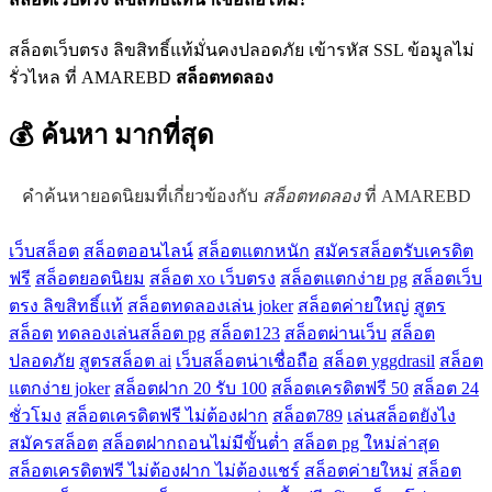
สล็อตเว็บตรง ลิขสิทธิ์แท้มั่นคงปลอดภัย เข้ารหัส SSL ข้อมูลไม่
รั่วไหล ที่ AMAREBD
สล็อตทดลอง
💰 ค้นหา
มากที่สุด
คำค้นหายอดนิยมที่เกี่ยวข้องกับ
สล็อตทดลอง
ที่ AMAREBD
เว็บสล็อต
สล็อตออนไลน์
สล็อตแตกหนัก
สมัครสล็อตรับเครดิต
ฟรี
สล็อตยอดนิยม
สล็อต xo เว็บตรง
สล็อตแตกง่าย pg
สล็อตเว็บ
ตรง ลิขสิทธิ์แท้
สล็อตทดลองเล่น joker
สล็อตค่ายใหญ่
สูตร
สล็อต
ทดลองเล่นสล็อต pg
สล็อต123
สล็อตผ่านเว็บ
สล็อต
ปลอดภัย
สูตรสล็อต ai
เว็บสล็อตน่าเชื่อถือ
สล็อต yggdrasil
สล็อต
แตกง่าย joker
สล็อตฝาก 20 รับ 100
สล็อตเครดิตฟรี 50
สล็อต 24
ชั่วโมง
สล็อตเครดิตฟรี ไม่ต้องฝาก
สล็อต789
เล่นสล็อตยังไง
สมัครสล็อต
สล็อตฝากถอนไม่มีขั้นต่ำ
สล็อต pg ใหม่ล่าสุด
สล็อตเครดิตฟรี ไม่ต้องฝาก ไม่ต้องแชร์
สล็อตค่ายใหม่
สล็อต