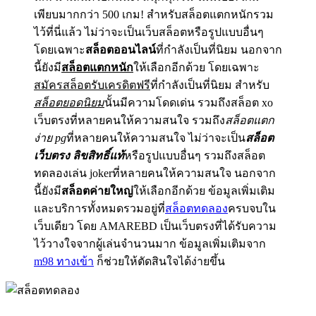
เพียบมากกว่า 500 เกม! สำหรับสล็อตแตกหนักรวม
ไว้ที่นี่แล้ว ไม่ว่าจะเป็นเว็บสล็อตหรือรูปแบบอื่นๆ
โดยเฉพาะ
สล็อตออนไลน์
ที่กำลังเป็นที่นิยม นอกจาก
นี้ยังมี
สล็อตแตกหนัก
ให้เลือกอีกด้วย โดยเฉพาะ
สมัครสล็อตรับเครดิตฟรี
ที่กำลังเป็นที่นิยม สำหรับ
สล็อตยอดนิยม
นั้นมีความโดดเด่น รวมถึงสล็อต xo
เว็บตรงที่หลายคนให้ความสนใจ รวมถึง
สล็อตแตก
ง่าย pg
ที่หลายคนให้ความสนใจ ไม่ว่าจะเป็น
สล็อต
เว็บตรง ลิขสิทธิ์แท้
หรือรูปแบบอื่นๆ รวมถึงสล็อต
ทดลองเล่น jokerที่หลายคนให้ความสนใจ นอกจาก
นี้ยังมี
สล็อตค่ายใหญ่
ให้เลือกอีกด้วย ข้อมูลเพิ่มเติม
และบริการทั้งหมดรวมอยู่ที่
สล็อตทดลอง
ครบจบใน
เว็บเดียว โดย AMAREBD เป็นเว็บตรงที่ได้รับความ
ไว้วางใจจากผู้เล่นจำนวนมาก ข้อมูลเพิ่มเติมจาก
m98 ทางเข้า
ก็ช่วยให้ตัดสินใจได้ง่ายขึ้น