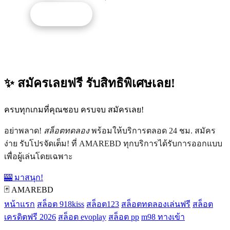
รับโปรนี้
✨ สมัครเลยฟรี รับสิทธิพิเศษเลย!
ครบทุกเกมที่คุณชอบ ครบจบ สมัครเลย!
อย่าพลาด!
สล็อตทดลอง
พร้อมให้บริการตลอด 24 ชม. สมัคร
ง่าย รับโปรจัดเต็ม! ที่ AMAREBD ทุกบริการได้รับการออกแบบ
เพื่อผู้เล่นโดยเฉพาะ
🎰 มาสนุก!
🃏 AMAREBD
หน้าแรก
สล็อต 918kiss
สล็อต123
สล็อตทดลองเล่นฟรี
สล็อต
เครดิตฟรี 2026
สล็อต evoplay
สล็อต pp
m98 ทางเข้า