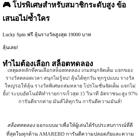
🎮 โปรพิเศษสำหรับสมาชิกระดับสูง ข้อ
เสนอไม่ซ้ำใคร
Lucky Spin ฟรี ลุ้นรางวัลสูงสุด 19000 บาท
ลุ้นเลย!
ทำไมต้องเลือก
สล็อตทดลอง
เหตุผลหลักที่คนเลือกสล็อตทดลอง เกมสนุกจัดเต็ม แจกของ
รางวัลตลอดเวลา สนุกไม่รู้จบ! ลุ้นได้ทุกวัน ทุกรูปแบบ รางวัล
ใหญ่รอให้ลุ้น รางวัลพิเศษถล่มทลาย โปรโมชั่นจัดเต็ม แจกไม่
ยั้ง! ระบบอัตโนมัติทำรายการเร็วสุด 15 วินาที อัตราชนะสูง 97%
การันตีจากค่าย มันส์ได้ทุกวัน การันตีความมันส์!
สล็อตทดลอง
ออกแบบมาเพื่อให้ผู้เล่นได้รับประสบการณ์ที่ดี
ที่สุดในทุกด้าน AMAREBD การันตีความปลอดภัยและความ