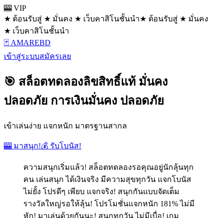
🎰 VIP
★ ต้อนรับสู่ ★ มั่นคง ★ เว็บคาสิโนชั้นนำ
★ ต้อนรับสู่ ★ มั่นคง
★ เว็บคาสิโนชั้นนำ
🃏 AMAREBD
เข้าสู่ระบบ
สมัครเลย
🎯 สล็อตทดลองลิขสิทธิ์แท้ มั่นคง
ปลอดภัย การเงินมั่นคง ปลอดภัย
เข้าเล่นง่าย แจกหนัก มาตรฐานสากล
🎰 มาสนุก!
💰 รับโบนัส!
ความสนุกเริ่มแล้ว! สล็อตทดลองรอคุณอยู่นักลุ้นทุก
คน เล่นสนุก ได้เงินจริง มีความสุขทุกวัน แจกโบนัส
ไม่ยั้ง โปรดีๆ เพียบ แจกจริง! สนุกกันแบบจัดเต็ม
รางวัลใหญ่รอให้ลุ้น! โปรโมชั่นแจกหนัก 181% ไม่มี
หัก! มาเล่นด้วยกันนะ! สนุกทุกวัน ไม่มีเบื่อ! เกม