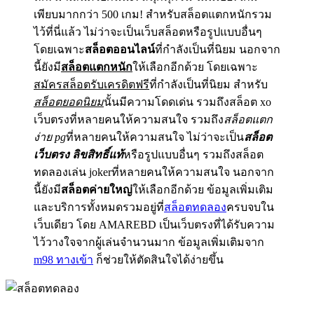
เพียบมากกว่า 500 เกม! สำหรับสล็อตแตกหนักรวม
ไว้ที่นี่แล้ว ไม่ว่าจะเป็นเว็บสล็อตหรือรูปแบบอื่นๆ
โดยเฉพาะ
สล็อตออนไลน์
ที่กำลังเป็นที่นิยม นอกจาก
นี้ยังมี
สล็อตแตกหนัก
ให้เลือกอีกด้วย โดยเฉพาะ
สมัครสล็อตรับเครดิตฟรี
ที่กำลังเป็นที่นิยม สำหรับ
สล็อตยอดนิยม
นั้นมีความโดดเด่น รวมถึงสล็อต xo
เว็บตรงที่หลายคนให้ความสนใจ รวมถึง
สล็อตแตก
ง่าย pg
ที่หลายคนให้ความสนใจ ไม่ว่าจะเป็น
สล็อต
เว็บตรง ลิขสิทธิ์แท้
หรือรูปแบบอื่นๆ รวมถึงสล็อต
ทดลองเล่น jokerที่หลายคนให้ความสนใจ นอกจาก
นี้ยังมี
สล็อตค่ายใหญ่
ให้เลือกอีกด้วย ข้อมูลเพิ่มเติม
และบริการทั้งหมดรวมอยู่ที่
สล็อตทดลอง
ครบจบใน
เว็บเดียว โดย AMAREBD เป็นเว็บตรงที่ได้รับความ
ไว้วางใจจากผู้เล่นจำนวนมาก ข้อมูลเพิ่มเติมจาก
m98 ทางเข้า
ก็ช่วยให้ตัดสินใจได้ง่ายขึ้น