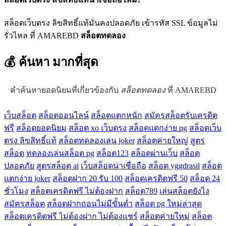
สล็อตเว็บตรง ลิขสิทธิ์แท้มั่นคงปลอดภัย เข้ารหัส SSL ข้อมูลไม่
รั่วไหล ที่ AMAREBD
สล็อตทดลอง
💰 ค้นหา
มากที่สุด
คำค้นหายอดนิยมที่เกี่ยวข้องกับ
สล็อตทดลอง
ที่ AMAREBD
เว็บสล็อต
สล็อตออนไลน์
สล็อตแตกหนัก
สมัครสล็อตรับเครดิต
ฟรี
สล็อตยอดนิยม
สล็อต xo เว็บตรง
สล็อตแตกง่าย pg
สล็อตเว็บ
ตรง ลิขสิทธิ์แท้
สล็อตทดลองเล่น joker
สล็อตค่ายใหญ่
สูตร
สล็อต
ทดลองเล่นสล็อต pg
สล็อต123
สล็อตผ่านเว็บ
สล็อต
ปลอดภัย
สูตรสล็อต ai
เว็บสล็อตน่าเชื่อถือ
สล็อต yggdrasil
สล็อต
แตกง่าย joker
สล็อตฝาก 20 รับ 100
สล็อตเครดิตฟรี 50
สล็อต 24
ชั่วโมง
สล็อตเครดิตฟรี ไม่ต้องฝาก
สล็อต789
เล่นสล็อตยังไง
สมัครสล็อต
สล็อตฝากถอนไม่มีขั้นต่ำ
สล็อต pg ใหม่ล่าสุด
สล็อตเครดิตฟรี ไม่ต้องฝาก ไม่ต้องแชร์
สล็อตค่ายใหม่
สล็อต