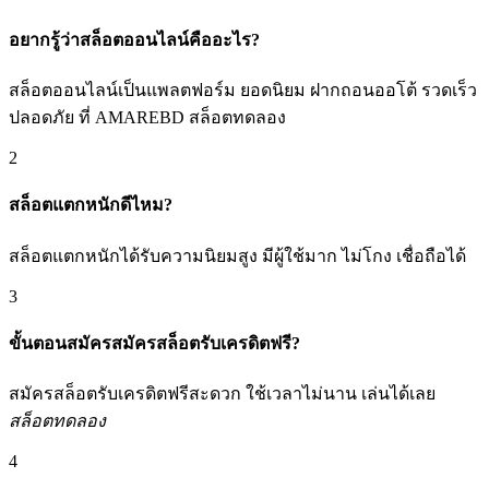
อยากรู้ว่าสล็อตออนไลน์คืออะไร?
สล็อตออนไลน์เป็นแพลตฟอร์ม ยอดนิยม ฝากถอนออโต้ รวดเร็ว
ปลอดภัย ที่ AMAREBD สล็อตทดลอง
2
สล็อตแตกหนักดีไหม?
สล็อตแตกหนักได้รับความนิยมสูง มีผู้ใช้มาก ไม่โกง เชื่อถือได้
3
ขั้นตอนสมัครสมัครสล็อตรับเครดิตฟรี?
สมัครสล็อตรับเครดิตฟรีสะดวก ใช้เวลาไม่นาน เล่นได้เลย
สล็อตทดลอง
4