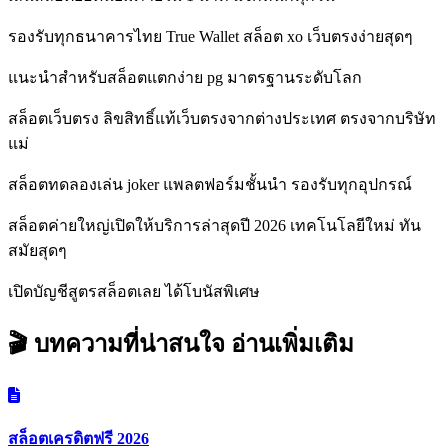
รองรับทุกธนาคารไทย True Wallet สล็อต xo เว็บตรงง่ายสุดๆ
แนะนำสำหรับสล็อตแตกง่าย pg มาตรฐานระดับโลก
สล็อตเว็บตรง ลิขสิทธิ์แท้เว็บตรงจากต่างประเทศ ตรงจากบริษัท
แม่
สล็อตทดลองเล่น joker แพลตฟอร์มชั้นนำ รองรับทุกอุปกรณ์
สล็อตค่ายใหญ่เปิดให้บริการล่าสุดปี 2026 เทคโนโลยีใหม่ ทัน
สมัยสุดๆ
เปิดบัญชีสูตรสล็อตเลย ได้โบนัสพิเศษ
🎬 บทความที่น่าสนใจ
อ่านเพิ่มเติม
สล็อตเครดิตฟรี 2026