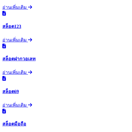
อ่านเพิ่มเติม
สล็อต123
อ่านเพิ่มเติม
สล็อตฝากวอเลท
อ่านเพิ่มเติม
สล็อต69
อ่านเพิ่มเติม
สล็อตมือถือ