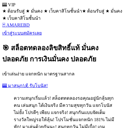
🎰 VIP
★ ต้อนรับสู่ ★ มั่นคง ★ เว็บคาสิโนชั้นนำ
★ ต้อนรับสู่ ★ มั่นคง
★ เว็บคาสิโนชั้นนำ
🃏 AMAREBD
เข้าสู่ระบบ
สมัครเลย
🎯 สล็อตทดลองลิขสิทธิ์แท้ มั่นคง
ปลอดภัย การเงินมั่นคง ปลอดภัย
เข้าเล่นง่าย แจกหนัก มาตรฐานสากล
🎰 มาสนุก!
💰 รับโบนัส!
ความสนุกเริ่มแล้ว! สล็อตทดลองรอคุณอยู่นักลุ้นทุก
คน เล่นสนุก ได้เงินจริง มีความสุขทุกวัน แจกโบนัส
ไม่ยั้ง โปรดีๆ เพียบ แจกจริง! สนุกกันแบบจัดเต็ม
รางวัลใหญ่รอให้ลุ้น! โปรโมชั่นแจกหนัก 181% ไม่มี
หัก! มาเล่นด้วยกันนะ! สนุกทุกวัน ไม่มีเบื่อ! เกม