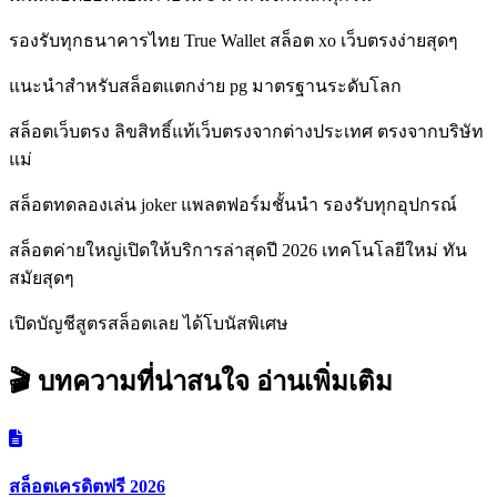
รองรับทุกธนาคารไทย True Wallet สล็อต xo เว็บตรงง่ายสุดๆ
แนะนำสำหรับสล็อตแตกง่าย pg มาตรฐานระดับโลก
สล็อตเว็บตรง ลิขสิทธิ์แท้เว็บตรงจากต่างประเทศ ตรงจากบริษัท
แม่
สล็อตทดลองเล่น joker แพลตฟอร์มชั้นนำ รองรับทุกอุปกรณ์
สล็อตค่ายใหญ่เปิดให้บริการล่าสุดปี 2026 เทคโนโลยีใหม่ ทัน
สมัยสุดๆ
เปิดบัญชีสูตรสล็อตเลย ได้โบนัสพิเศษ
🎬 บทความที่น่าสนใจ
อ่านเพิ่มเติม
สล็อตเครดิตฟรี 2026