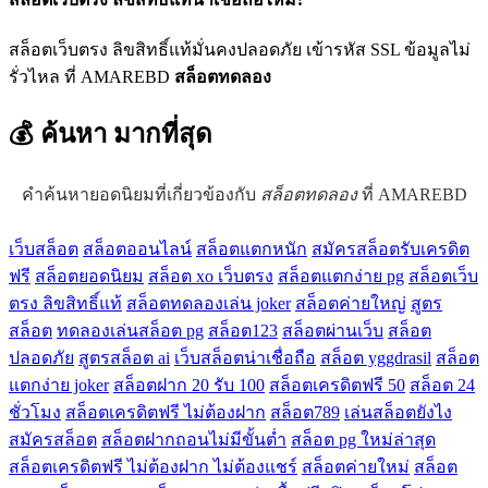
สล็อตเว็บตรง ลิขสิทธิ์แท้มั่นคงปลอดภัย เข้ารหัส SSL ข้อมูลไม่
รั่วไหล ที่ AMAREBD
สล็อตทดลอง
💰 ค้นหา
มากที่สุด
คำค้นหายอดนิยมที่เกี่ยวข้องกับ
สล็อตทดลอง
ที่ AMAREBD
เว็บสล็อต
สล็อตออนไลน์
สล็อตแตกหนัก
สมัครสล็อตรับเครดิต
ฟรี
สล็อตยอดนิยม
สล็อต xo เว็บตรง
สล็อตแตกง่าย pg
สล็อตเว็บ
ตรง ลิขสิทธิ์แท้
สล็อตทดลองเล่น joker
สล็อตค่ายใหญ่
สูตร
สล็อต
ทดลองเล่นสล็อต pg
สล็อต123
สล็อตผ่านเว็บ
สล็อต
ปลอดภัย
สูตรสล็อต ai
เว็บสล็อตน่าเชื่อถือ
สล็อต yggdrasil
สล็อต
แตกง่าย joker
สล็อตฝาก 20 รับ 100
สล็อตเครดิตฟรี 50
สล็อต 24
ชั่วโมง
สล็อตเครดิตฟรี ไม่ต้องฝาก
สล็อต789
เล่นสล็อตยังไง
สมัครสล็อต
สล็อตฝากถอนไม่มีขั้นต่ำ
สล็อต pg ใหม่ล่าสุด
สล็อตเครดิตฟรี ไม่ต้องฝาก ไม่ต้องแชร์
สล็อตค่ายใหม่
สล็อต