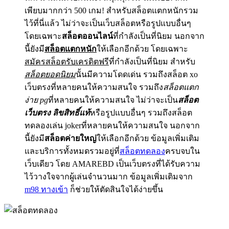
เพียบมากกว่า 500 เกม! สำหรับสล็อตแตกหนักรวม
ไว้ที่นี่แล้ว ไม่ว่าจะเป็นเว็บสล็อตหรือรูปแบบอื่นๆ
โดยเฉพาะ
สล็อตออนไลน์
ที่กำลังเป็นที่นิยม นอกจาก
นี้ยังมี
สล็อตแตกหนัก
ให้เลือกอีกด้วย โดยเฉพาะ
สมัครสล็อตรับเครดิตฟรี
ที่กำลังเป็นที่นิยม สำหรับ
สล็อตยอดนิยม
นั้นมีความโดดเด่น รวมถึงสล็อต xo
เว็บตรงที่หลายคนให้ความสนใจ รวมถึง
สล็อตแตก
ง่าย pg
ที่หลายคนให้ความสนใจ ไม่ว่าจะเป็น
สล็อต
เว็บตรง ลิขสิทธิ์แท้
หรือรูปแบบอื่นๆ รวมถึงสล็อต
ทดลองเล่น jokerที่หลายคนให้ความสนใจ นอกจาก
นี้ยังมี
สล็อตค่ายใหญ่
ให้เลือกอีกด้วย ข้อมูลเพิ่มเติม
และบริการทั้งหมดรวมอยู่ที่
สล็อตทดลอง
ครบจบใน
เว็บเดียว โดย AMAREBD เป็นเว็บตรงที่ได้รับความ
ไว้วางใจจากผู้เล่นจำนวนมาก ข้อมูลเพิ่มเติมจาก
m98 ทางเข้า
ก็ช่วยให้ตัดสินใจได้ง่ายขึ้น