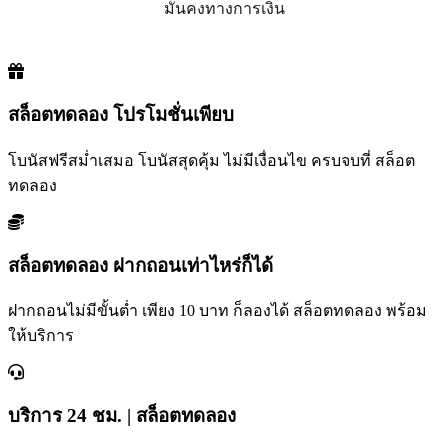
มั่นคงทางการเงิน
สล็อตทดลอง โปรโมชั่นเพียบ
โบนัสฟรีสม่ำเสมอ โบนัสสุดคุ้ม ไม่มีเงื่อนไข ครบจบที่ สล็อต
ทดลอง
สล็อตทดลอง ฝากถอนเท่าไหร่ก็ได้
ฝากถอนไม่มีขั้นต่ำ เพียง 10 บาท ก็ลองได้ สล็อตทดลอง พร้อม
ให้บริการ
บริการ 24 ชม. | สล็อตทดลอง