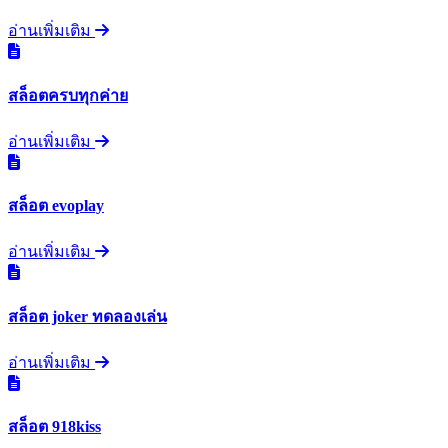
อ่านเพิ่มเติม
สล็อตครบทุกค่าย
อ่านเพิ่มเติม
สล็อต evoplay
อ่านเพิ่มเติม
สล็อต joker ทดลองเล่น
อ่านเพิ่มเติม
สล็อต 918kiss