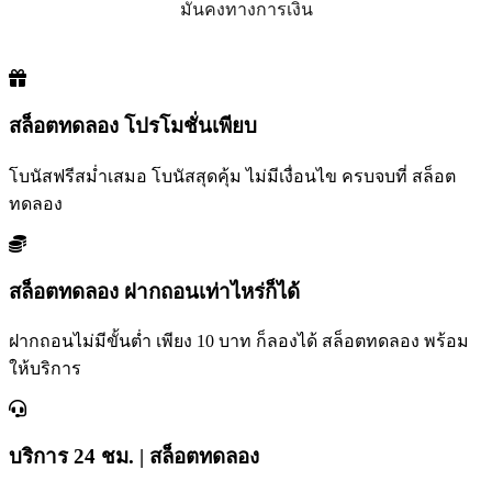
มั่นคงทางการเงิน
สล็อตทดลอง โปรโมชั่นเพียบ
โบนัสฟรีสม่ำเสมอ โบนัสสุดคุ้ม ไม่มีเงื่อนไข ครบจบที่ สล็อต
ทดลอง
สล็อตทดลอง ฝากถอนเท่าไหร่ก็ได้
ฝากถอนไม่มีขั้นต่ำ เพียง 10 บาท ก็ลองได้ สล็อตทดลอง พร้อม
ให้บริการ
บริการ 24 ชม. | สล็อตทดลอง