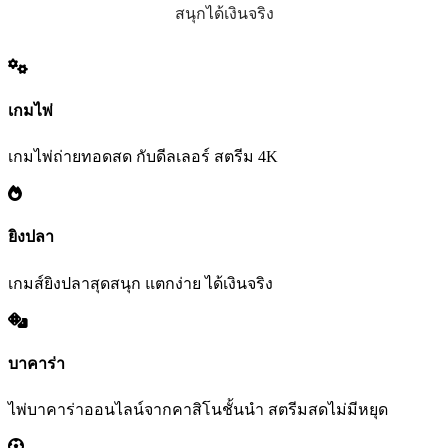
สนุกได้เงินจริง
เกมไพ่
เกมไพ่ถ่ายทอดสด กับดีลเลอร์ สตรีม 4K
ยิงปลา
เกมส์ยิงปลาสุดสนุก แตกง่าย ได้เงินจริง
บาคาร่า
ไพ่บาคาร่าออนไลน์จากคาสิโนชั้นนำ สตรีมสดไม่มีหยุด