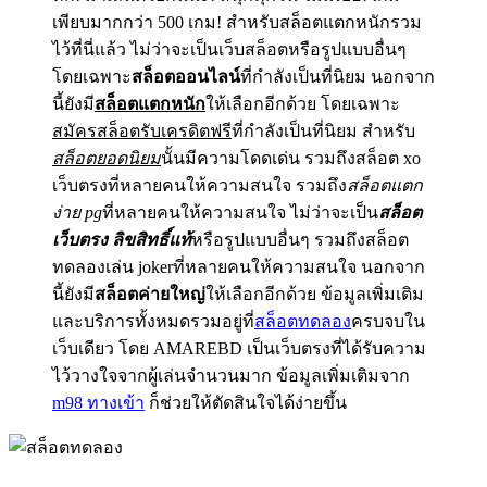
เพียบมากกว่า 500 เกม! สำหรับสล็อตแตกหนักรวม
ไว้ที่นี่แล้ว ไม่ว่าจะเป็นเว็บสล็อตหรือรูปแบบอื่นๆ
โดยเฉพาะ
สล็อตออนไลน์
ที่กำลังเป็นที่นิยม นอกจาก
นี้ยังมี
สล็อตแตกหนัก
ให้เลือกอีกด้วย โดยเฉพาะ
สมัครสล็อตรับเครดิตฟรี
ที่กำลังเป็นที่นิยม สำหรับ
สล็อตยอดนิยม
นั้นมีความโดดเด่น รวมถึงสล็อต xo
เว็บตรงที่หลายคนให้ความสนใจ รวมถึง
สล็อตแตก
ง่าย pg
ที่หลายคนให้ความสนใจ ไม่ว่าจะเป็น
สล็อต
เว็บตรง ลิขสิทธิ์แท้
หรือรูปแบบอื่นๆ รวมถึงสล็อต
ทดลองเล่น jokerที่หลายคนให้ความสนใจ นอกจาก
นี้ยังมี
สล็อตค่ายใหญ่
ให้เลือกอีกด้วย ข้อมูลเพิ่มเติม
และบริการทั้งหมดรวมอยู่ที่
สล็อตทดลอง
ครบจบใน
เว็บเดียว โดย AMAREBD เป็นเว็บตรงที่ได้รับความ
ไว้วางใจจากผู้เล่นจำนวนมาก ข้อมูลเพิ่มเติมจาก
m98 ทางเข้า
ก็ช่วยให้ตัดสินใจได้ง่ายขึ้น