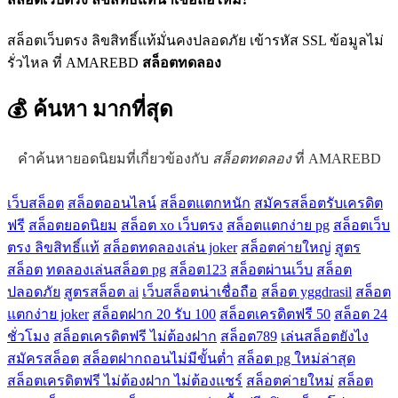
สล็อตเว็บตรง ลิขสิทธิ์แท้มั่นคงปลอดภัย เข้ารหัส SSL ข้อมูลไม่
รั่วไหล ที่ AMAREBD
สล็อตทดลอง
💰 ค้นหา
มากที่สุด
คำค้นหายอดนิยมที่เกี่ยวข้องกับ
สล็อตทดลอง
ที่ AMAREBD
เว็บสล็อต
สล็อตออนไลน์
สล็อตแตกหนัก
สมัครสล็อตรับเครดิต
ฟรี
สล็อตยอดนิยม
สล็อต xo เว็บตรง
สล็อตแตกง่าย pg
สล็อตเว็บ
ตรง ลิขสิทธิ์แท้
สล็อตทดลองเล่น joker
สล็อตค่ายใหญ่
สูตร
สล็อต
ทดลองเล่นสล็อต pg
สล็อต123
สล็อตผ่านเว็บ
สล็อต
ปลอดภัย
สูตรสล็อต ai
เว็บสล็อตน่าเชื่อถือ
สล็อต yggdrasil
สล็อต
แตกง่าย joker
สล็อตฝาก 20 รับ 100
สล็อตเครดิตฟรี 50
สล็อต 24
ชั่วโมง
สล็อตเครดิตฟรี ไม่ต้องฝาก
สล็อต789
เล่นสล็อตยังไง
สมัครสล็อต
สล็อตฝากถอนไม่มีขั้นต่ำ
สล็อต pg ใหม่ล่าสุด
สล็อตเครดิตฟรี ไม่ต้องฝาก ไม่ต้องแชร์
สล็อตค่ายใหม่
สล็อต