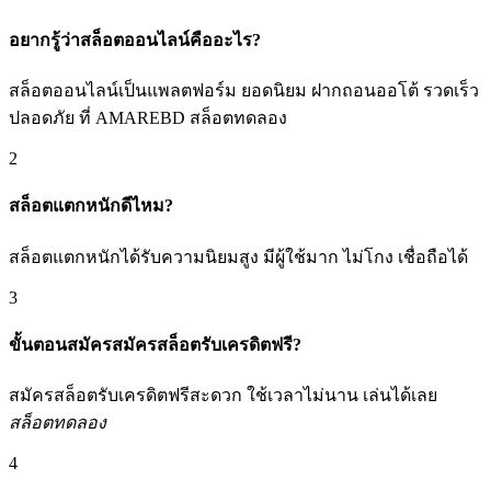
อยากรู้ว่าสล็อตออนไลน์คืออะไร?
สล็อตออนไลน์เป็นแพลตฟอร์ม ยอดนิยม ฝากถอนออโต้ รวดเร็ว
ปลอดภัย ที่ AMAREBD สล็อตทดลอง
2
สล็อตแตกหนักดีไหม?
สล็อตแตกหนักได้รับความนิยมสูง มีผู้ใช้มาก ไม่โกง เชื่อถือได้
3
ขั้นตอนสมัครสมัครสล็อตรับเครดิตฟรี?
สมัครสล็อตรับเครดิตฟรีสะดวก ใช้เวลาไม่นาน เล่นได้เลย
สล็อตทดลอง
4