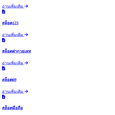
อ่านเพิ่มเติม
สล็อต123
อ่านเพิ่มเติม
สล็อตฝากวอเลท
อ่านเพิ่มเติม
สล็อต69
อ่านเพิ่มเติม
สล็อตมือถือ