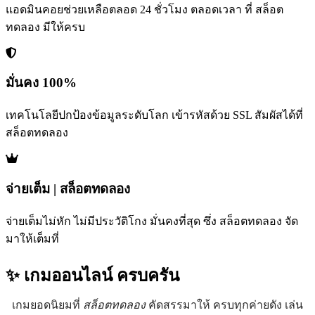
แอดมินคอยช่วยเหลือตลอด 24 ชั่วโมง ตลอดเวลา ที่ สล็อต
ทดลอง มีให้ครบ
มั่นคง 100%
เทคโนโลยีปกป้องข้อมูลระดับโลก เข้ารหัสด้วย SSL สัมผัสได้ที่
สล็อตทดลอง
จ่ายเต็ม | สล็อตทดลอง
จ่ายเต็มไม่หัก ไม่มีประวัติโกง มั่นคงที่สุด ซึ่ง สล็อตทดลอง จัด
มาให้เต็มที่
✨ เกมออนไลน์
ครบครัน
เกมยอดนิยมที่
สล็อตทดลอง
คัดสรรมาให้ ครบทุกค่ายดัง เล่น