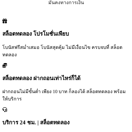
มั่นคงทางการเงิน
สล็อตทดลอง โปรโมชั่นเพียบ
โบนัสฟรีสม่ำเสมอ โบนัสสุดคุ้ม ไม่มีเงื่อนไข ครบจบที่ สล็อต
ทดลอง
สล็อตทดลอง ฝากถอนเท่าไหร่ก็ได้
ฝากถอนไม่มีขั้นต่ำ เพียง 10 บาท ก็ลองได้ สล็อตทดลอง พร้อม
ให้บริการ
บริการ 24 ชม. | สล็อตทดลอง