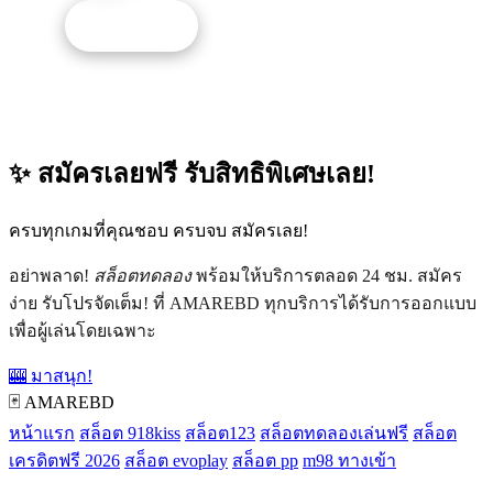
รับโปรนี้
✨ สมัครเลยฟรี รับสิทธิพิเศษเลย!
ครบทุกเกมที่คุณชอบ ครบจบ สมัครเลย!
อย่าพลาด!
สล็อตทดลอง
พร้อมให้บริการตลอด 24 ชม. สมัคร
ง่าย รับโปรจัดเต็ม! ที่ AMAREBD ทุกบริการได้รับการออกแบบ
เพื่อผู้เล่นโดยเฉพาะ
🎰 มาสนุก!
🃏 AMAREBD
หน้าแรก
สล็อต 918kiss
สล็อต123
สล็อตทดลองเล่นฟรี
สล็อต
เครดิตฟรี 2026
สล็อต evoplay
สล็อต pp
m98 ทางเข้า