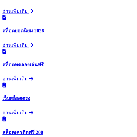
อ่านเพิ่มเติม
สล็อตยอดนิยม 2026
อ่านเพิ่มเติม
สล็อตทดลองเล่นฟรี
อ่านเพิ่มเติม
เว็บสล็อตตรง
อ่านเพิ่มเติม
สล็อตเครดิตฟรี 200