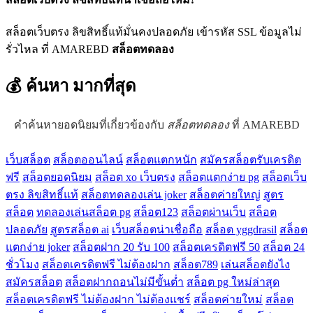
สล็อตเว็บตรง ลิขสิทธิ์แท้มั่นคงปลอดภัย เข้ารหัส SSL ข้อมูลไม่
รั่วไหล ที่ AMAREBD
สล็อตทดลอง
💰 ค้นหา
มากที่สุด
คำค้นหายอดนิยมที่เกี่ยวข้องกับ
สล็อตทดลอง
ที่ AMAREBD
เว็บสล็อต
สล็อตออนไลน์
สล็อตแตกหนัก
สมัครสล็อตรับเครดิต
ฟรี
สล็อตยอดนิยม
สล็อต xo เว็บตรง
สล็อตแตกง่าย pg
สล็อตเว็บ
ตรง ลิขสิทธิ์แท้
สล็อตทดลองเล่น joker
สล็อตค่ายใหญ่
สูตร
สล็อต
ทดลองเล่นสล็อต pg
สล็อต123
สล็อตผ่านเว็บ
สล็อต
ปลอดภัย
สูตรสล็อต ai
เว็บสล็อตน่าเชื่อถือ
สล็อต yggdrasil
สล็อต
แตกง่าย joker
สล็อตฝาก 20 รับ 100
สล็อตเครดิตฟรี 50
สล็อต 24
ชั่วโมง
สล็อตเครดิตฟรี ไม่ต้องฝาก
สล็อต789
เล่นสล็อตยังไง
สมัครสล็อต
สล็อตฝากถอนไม่มีขั้นต่ำ
สล็อต pg ใหม่ล่าสุด
สล็อตเครดิตฟรี ไม่ต้องฝาก ไม่ต้องแชร์
สล็อตค่ายใหม่
สล็อต