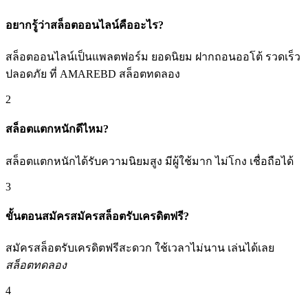
อยากรู้ว่าสล็อตออนไลน์คืออะไร?
สล็อตออนไลน์เป็นแพลตฟอร์ม ยอดนิยม ฝากถอนออโต้ รวดเร็ว
ปลอดภัย ที่ AMAREBD สล็อตทดลอง
2
สล็อตแตกหนักดีไหม?
สล็อตแตกหนักได้รับความนิยมสูง มีผู้ใช้มาก ไม่โกง เชื่อถือได้
3
ขั้นตอนสมัครสมัครสล็อตรับเครดิตฟรี?
สมัครสล็อตรับเครดิตฟรีสะดวก ใช้เวลาไม่นาน เล่นได้เลย
สล็อตทดลอง
4