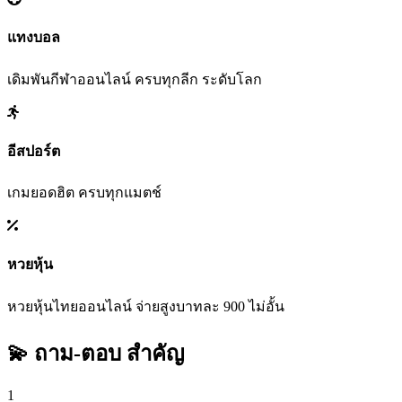
แทงบอล
เดิมพันกีฬาออนไลน์ ครบทุกลีก ระดับโลก
อีสปอร์ต
เกมยอดฮิต ครบทุกแมตช์
หวยหุ้น
หวยหุ้นไทยออนไลน์ จ่ายสูงบาทละ 900 ไม่อั้น
💫 ถาม-ตอบ
สำคัญ
1