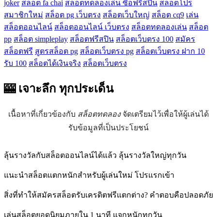
joker
สล็อต fa chai
สล็อตทดลองเล่น ซื้อฟรีสปิน
สล็อตโปร
สมาชิกใหม่
สล็อต pg เว็บตรง
สล็อตเว็บใหญ่
สล็อต cq9
เล่น
สล็อตออนไลน์
สล็อตออนไลน์ เว็บตรง
สล็อตทดลองเล่น
สล็อต
pp
สล็อต simpleplay
สล็อตฟรีสปิน
สล็อตเว็บตรง 100
สมัคร
สล็อตฟรี
สูตรสล็อต pg
สล็อตเว็บตรง pg
สล็อตเว็บตรง ฝาก 10
รับ 100
สล็อตได้เงินจริง
สล็อตเว็บตรง
🎰 เจาะลึก
ทุกประเด็น
เนื้อหาที่เกี่ยวข้องกับ
สล็อตทดลอง
จัดเตรียมไว้เพื่อให้ผู้เล่นได้
รับข้อมูลที่เป็นประโยชน์
ลุ้นรางวัลกับสล็อตออนไลน์ได้แล้ว ลุ้นรางวัลใหญ่ทุกวัน
แนะนำสล็อตแตกหนักสำหรับผู้เล่นใหม่ โปรแรกเข้า
สิ่งที่ทำให้สมัครสล็อตรับเครดิตฟรีแตกต่าง? คำตอบคือปลอดภัย
เล่นสล็อตยอดนิยมภายใน 1 นาที แจกหนักทุกวัน