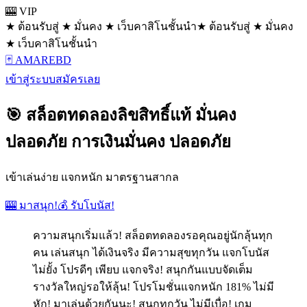
🎰 VIP
★ ต้อนรับสู่ ★ มั่นคง ★ เว็บคาสิโนชั้นนำ
★ ต้อนรับสู่ ★ มั่นคง
★ เว็บคาสิโนชั้นนำ
🃏 AMAREBD
เข้าสู่ระบบ
สมัครเลย
🎯 สล็อตทดลองลิขสิทธิ์แท้ มั่นคง
ปลอดภัย การเงินมั่นคง ปลอดภัย
เข้าเล่นง่าย แจกหนัก มาตรฐานสากล
🎰 มาสนุก!
💰 รับโบนัส!
ความสนุกเริ่มแล้ว! สล็อตทดลองรอคุณอยู่นักลุ้นทุก
คน เล่นสนุก ได้เงินจริง มีความสุขทุกวัน แจกโบนัส
ไม่ยั้ง โปรดีๆ เพียบ แจกจริง! สนุกกันแบบจัดเต็ม
รางวัลใหญ่รอให้ลุ้น! โปรโมชั่นแจกหนัก 181% ไม่มี
หัก! มาเล่นด้วยกันนะ! สนุกทุกวัน ไม่มีเบื่อ! เกม