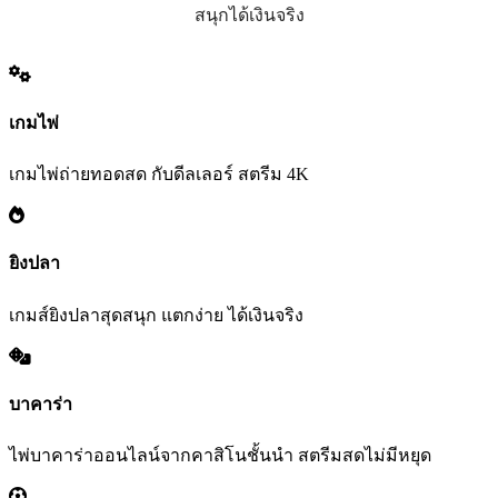
สนุกได้เงินจริง
เกมไพ่
เกมไพ่ถ่ายทอดสด กับดีลเลอร์ สตรีม 4K
ยิงปลา
เกมส์ยิงปลาสุดสนุก แตกง่าย ได้เงินจริง
บาคาร่า
ไพ่บาคาร่าออนไลน์จากคาสิโนชั้นนำ สตรีมสดไม่มีหยุด