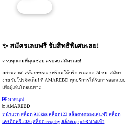
รับโปรนี้
✨ สมัครเลยฟรี รับสิทธิพิเศษเลย!
ครบทุกเกมที่คุณชอบ ครบจบ สมัครเลย!
อย่าพลาด!
สล็อตทดลอง
พร้อมให้บริการตลอด 24 ชม. สมัคร
ง่าย รับโปรจัดเต็ม! ที่ AMAREBD ทุกบริการได้รับการออกแบบ
เพื่อผู้เล่นโดยเฉพาะ
🎰 มาสนุก!
🃏 AMAREBD
หน้าแรก
สล็อต 918kiss
สล็อต123
สล็อตทดลองเล่นฟรี
สล็อต
เครดิตฟรี 2026
สล็อต evoplay
สล็อต pp
m98 ทางเข้า