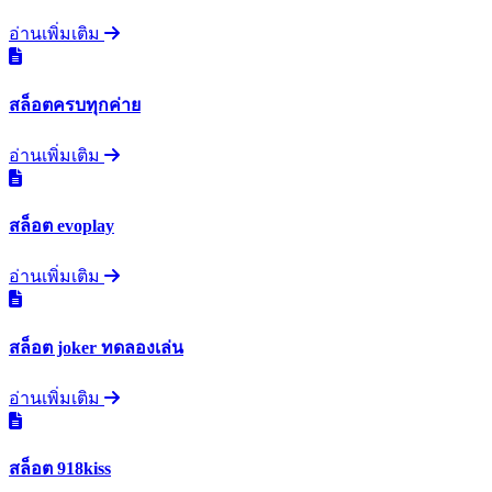
อ่านเพิ่มเติม
สล็อตครบทุกค่าย
อ่านเพิ่มเติม
สล็อต evoplay
อ่านเพิ่มเติม
สล็อต joker ทดลองเล่น
อ่านเพิ่มเติม
สล็อต 918kiss