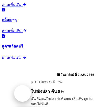
อ่านเพิ่มเติม
สล็อต pp
อ่านเพิ่มเติม
สูตรสล็อตฟรี
อ่านเพิ่มเติม
วันอาทิตย์ที่ 9 ส.ค. 2569
8%
โปรโมชั่นวันนี้
โปรยิงปลา คืน 8%
เดิมพันเกมยิงปลา รับคืนยอดเสีย 8% ทุกวัน
ถอนได้ทันที