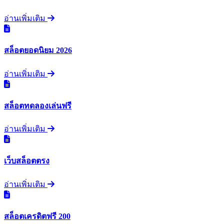
อ่านเพิ่มเติม
สล็อตยอดนิยม 2026
อ่านเพิ่มเติม
สล็อตทดลองเล่นฟรี
อ่านเพิ่มเติม
เว็บสล็อตตรง
อ่านเพิ่มเติม
สล็อตเครดิตฟรี 200