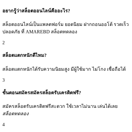
อยากรู้ว่าสล็อตออนไลน์คืออะไร?
สล็อตออนไลน์เป็นแพลตฟอร์ม ยอดนิยม ฝากถอนออโต้ รวดเร็ว
ปลอดภัย ที่ AMAREBD สล็อตทดลอง
2
สล็อตแตกหนักดีไหม?
สล็อตแตกหนักได้รับความนิยมสูง มีผู้ใช้มาก ไม่โกง เชื่อถือได้
3
ขั้นตอนสมัครสมัครสล็อตรับเครดิตฟรี?
สมัครสล็อตรับเครดิตฟรีสะดวก ใช้เวลาไม่นาน เล่นได้เลย
สล็อตทดลอง
4