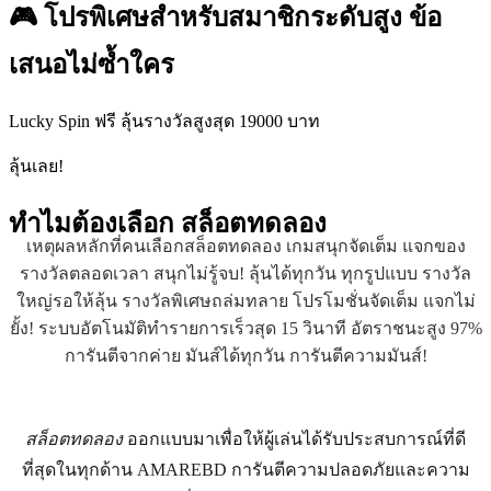
🎮 โปรพิเศษสำหรับสมาชิกระดับสูง ข้อ
เสนอไม่ซ้ำใคร
Lucky Spin ฟรี ลุ้นรางวัลสูงสุด 19000 บาท
ลุ้นเลย!
ทำไมต้องเลือก
สล็อตทดลอง
เหตุผลหลักที่คนเลือกสล็อตทดลอง เกมสนุกจัดเต็ม แจกของ
รางวัลตลอดเวลา สนุกไม่รู้จบ! ลุ้นได้ทุกวัน ทุกรูปแบบ รางวัล
ใหญ่รอให้ลุ้น รางวัลพิเศษถล่มทลาย โปรโมชั่นจัดเต็ม แจกไม่
ยั้ง! ระบบอัตโนมัติทำรายการเร็วสุด 15 วินาที อัตราชนะสูง 97%
การันตีจากค่าย มันส์ได้ทุกวัน การันตีความมันส์!
สล็อตทดลอง
ออกแบบมาเพื่อให้ผู้เล่นได้รับประสบการณ์ที่ดี
ที่สุดในทุกด้าน AMAREBD การันตีความปลอดภัยและความ