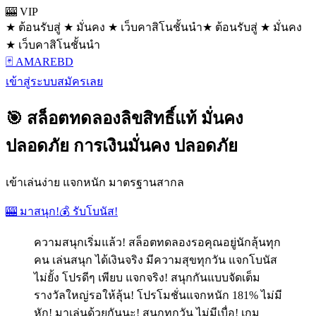
🎰 VIP
★ ต้อนรับสู่ ★ มั่นคง ★ เว็บคาสิโนชั้นนำ
★ ต้อนรับสู่ ★ มั่นคง
★ เว็บคาสิโนชั้นนำ
🃏 AMAREBD
เข้าสู่ระบบ
สมัครเลย
🎯 สล็อตทดลองลิขสิทธิ์แท้ มั่นคง
ปลอดภัย การเงินมั่นคง ปลอดภัย
เข้าเล่นง่าย แจกหนัก มาตรฐานสากล
🎰 มาสนุก!
💰 รับโบนัส!
ความสนุกเริ่มแล้ว! สล็อตทดลองรอคุณอยู่นักลุ้นทุก
คน เล่นสนุก ได้เงินจริง มีความสุขทุกวัน แจกโบนัส
ไม่ยั้ง โปรดีๆ เพียบ แจกจริง! สนุกกันแบบจัดเต็ม
รางวัลใหญ่รอให้ลุ้น! โปรโมชั่นแจกหนัก 181% ไม่มี
หัก! มาเล่นด้วยกันนะ! สนุกทุกวัน ไม่มีเบื่อ! เกม