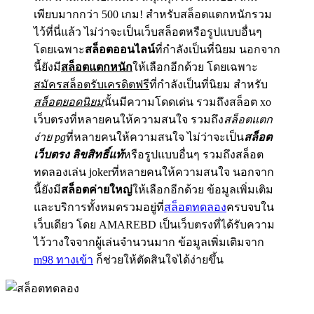
เพียบมากกว่า 500 เกม! สำหรับสล็อตแตกหนักรวม
ไว้ที่นี่แล้ว ไม่ว่าจะเป็นเว็บสล็อตหรือรูปแบบอื่นๆ
โดยเฉพาะ
สล็อตออนไลน์
ที่กำลังเป็นที่นิยม นอกจาก
นี้ยังมี
สล็อตแตกหนัก
ให้เลือกอีกด้วย โดยเฉพาะ
สมัครสล็อตรับเครดิตฟรี
ที่กำลังเป็นที่นิยม สำหรับ
สล็อตยอดนิยม
นั้นมีความโดดเด่น รวมถึงสล็อต xo
เว็บตรงที่หลายคนให้ความสนใจ รวมถึง
สล็อตแตก
ง่าย pg
ที่หลายคนให้ความสนใจ ไม่ว่าจะเป็น
สล็อต
เว็บตรง ลิขสิทธิ์แท้
หรือรูปแบบอื่นๆ รวมถึงสล็อต
ทดลองเล่น jokerที่หลายคนให้ความสนใจ นอกจาก
นี้ยังมี
สล็อตค่ายใหญ่
ให้เลือกอีกด้วย ข้อมูลเพิ่มเติม
และบริการทั้งหมดรวมอยู่ที่
สล็อตทดลอง
ครบจบใน
เว็บเดียว โดย AMAREBD เป็นเว็บตรงที่ได้รับความ
ไว้วางใจจากผู้เล่นจำนวนมาก ข้อมูลเพิ่มเติมจาก
m98 ทางเข้า
ก็ช่วยให้ตัดสินใจได้ง่ายขึ้น