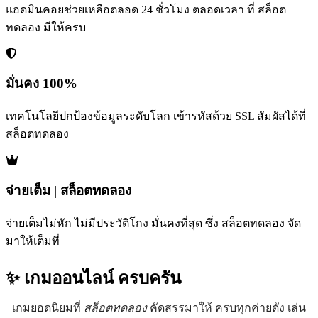
แอดมินคอยช่วยเหลือตลอด 24 ชั่วโมง ตลอดเวลา ที่ สล็อต
ทดลอง มีให้ครบ
มั่นคง 100%
เทคโนโลยีปกป้องข้อมูลระดับโลก เข้ารหัสด้วย SSL สัมผัสได้ที่
สล็อตทดลอง
จ่ายเต็ม | สล็อตทดลอง
จ่ายเต็มไม่หัก ไม่มีประวัติโกง มั่นคงที่สุด ซึ่ง สล็อตทดลอง จัด
มาให้เต็มที่
✨ เกมออนไลน์
ครบครัน
เกมยอดนิยมที่
สล็อตทดลอง
คัดสรรมาให้ ครบทุกค่ายดัง เล่น