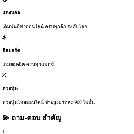
แทงบอล
เดิมพันกีฬาออนไลน์ ครบทุกลีก ระดับโลก
อีสปอร์ต
เกมยอดฮิต ครบทุกแมตช์
หวยหุ้น
หวยหุ้นไทยออนไลน์ จ่ายสูงบาทละ 900 ไม่อั้น
💫 ถาม-ตอบ
สำคัญ
1