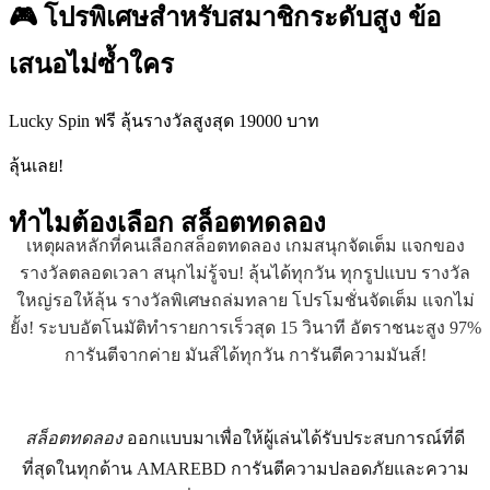
🎮 โปรพิเศษสำหรับสมาชิกระดับสูง ข้อ
เสนอไม่ซ้ำใคร
Lucky Spin ฟรี ลุ้นรางวัลสูงสุด 19000 บาท
ลุ้นเลย!
ทำไมต้องเลือก
สล็อตทดลอง
เหตุผลหลักที่คนเลือกสล็อตทดลอง เกมสนุกจัดเต็ม แจกของ
รางวัลตลอดเวลา สนุกไม่รู้จบ! ลุ้นได้ทุกวัน ทุกรูปแบบ รางวัล
ใหญ่รอให้ลุ้น รางวัลพิเศษถล่มทลาย โปรโมชั่นจัดเต็ม แจกไม่
ยั้ง! ระบบอัตโนมัติทำรายการเร็วสุด 15 วินาที อัตราชนะสูง 97%
การันตีจากค่าย มันส์ได้ทุกวัน การันตีความมันส์!
สล็อตทดลอง
ออกแบบมาเพื่อให้ผู้เล่นได้รับประสบการณ์ที่ดี
ที่สุดในทุกด้าน AMAREBD การันตีความปลอดภัยและความ