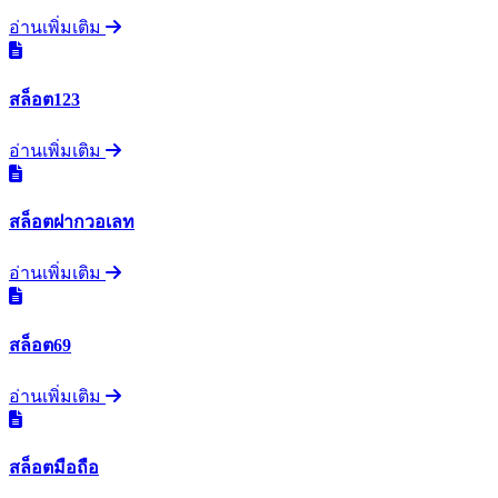
อ่านเพิ่มเติม
สล็อต123
อ่านเพิ่มเติม
สล็อตฝากวอเลท
อ่านเพิ่มเติม
สล็อต69
อ่านเพิ่มเติม
สล็อตมือถือ