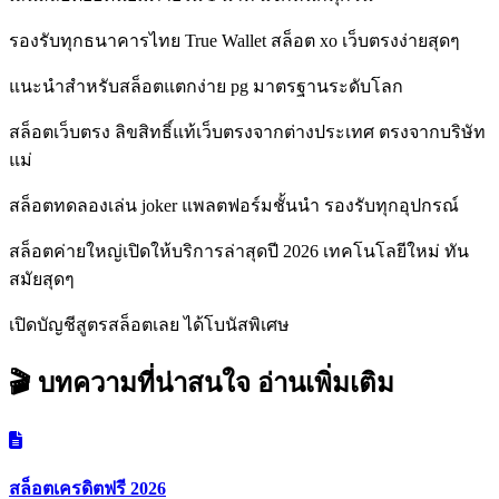
รองรับทุกธนาคารไทย True Wallet สล็อต xo เว็บตรงง่ายสุดๆ
แนะนำสำหรับสล็อตแตกง่าย pg มาตรฐานระดับโลก
สล็อตเว็บตรง ลิขสิทธิ์แท้เว็บตรงจากต่างประเทศ ตรงจากบริษัท
แม่
สล็อตทดลองเล่น joker แพลตฟอร์มชั้นนำ รองรับทุกอุปกรณ์
สล็อตค่ายใหญ่เปิดให้บริการล่าสุดปี 2026 เทคโนโลยีใหม่ ทัน
สมัยสุดๆ
เปิดบัญชีสูตรสล็อตเลย ได้โบนัสพิเศษ
🎬 บทความที่น่าสนใจ
อ่านเพิ่มเติม
สล็อตเครดิตฟรี 2026