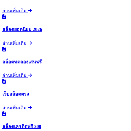
อ่านเพิ่มเติม
สล็อตยอดนิยม 2026
อ่านเพิ่มเติม
สล็อตทดลองเล่นฟรี
อ่านเพิ่มเติม
เว็บสล็อตตรง
อ่านเพิ่มเติม
สล็อตเครดิตฟรี 200