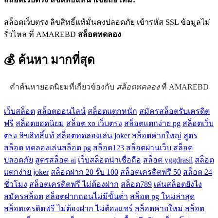
สล็อตเว็บตรง ลิขสิทธิ์แท้มั่นคงปลอดภัย เข้ารหัส SSL ข้อมูลไม่
รั่วไหล ที่ AMAREBD
สล็อตทดลอง
💰 ค้นหา
มากที่สุด
คำค้นหายอดนิยมที่เกี่ยวข้องกับ
สล็อตทดลอง
ที่ AMAREBD
เว็บสล็อต
สล็อตออนไลน์
สล็อตแตกหนัก
สมัครสล็อตรับเครดิต
ฟรี
สล็อตยอดนิยม
สล็อต xo เว็บตรง
สล็อตแตกง่าย pg
สล็อตเว็บ
ตรง ลิขสิทธิ์แท้
สล็อตทดลองเล่น joker
สล็อตค่ายใหญ่
สูตร
สล็อต
ทดลองเล่นสล็อต pg
สล็อต123
สล็อตผ่านเว็บ
สล็อต
ปลอดภัย
สูตรสล็อต ai
เว็บสล็อตน่าเชื่อถือ
สล็อต yggdrasil
สล็อต
แตกง่าย joker
สล็อตฝาก 20 รับ 100
สล็อตเครดิตฟรี 50
สล็อต 24
ชั่วโมง
สล็อตเครดิตฟรี ไม่ต้องฝาก
สล็อต789
เล่นสล็อตยังไง
สมัครสล็อต
สล็อตฝากถอนไม่มีขั้นต่ำ
สล็อต pg ใหม่ล่าสุด
สล็อตเครดิตฟรี ไม่ต้องฝาก ไม่ต้องแชร์
สล็อตค่ายใหม่
สล็อต