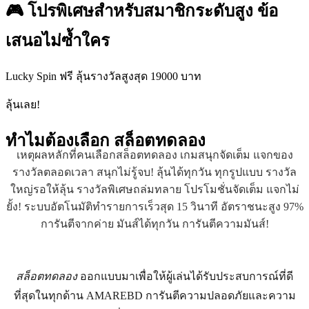
🎮 โปรพิเศษสำหรับสมาชิกระดับสูง ข้อ
เสนอไม่ซ้ำใคร
Lucky Spin ฟรี ลุ้นรางวัลสูงสุด 19000 บาท
ลุ้นเลย!
ทำไมต้องเลือก
สล็อตทดลอง
เหตุผลหลักที่คนเลือกสล็อตทดลอง เกมสนุกจัดเต็ม แจกของ
รางวัลตลอดเวลา สนุกไม่รู้จบ! ลุ้นได้ทุกวัน ทุกรูปแบบ รางวัล
ใหญ่รอให้ลุ้น รางวัลพิเศษถล่มทลาย โปรโมชั่นจัดเต็ม แจกไม่
ยั้ง! ระบบอัตโนมัติทำรายการเร็วสุด 15 วินาที อัตราชนะสูง 97%
การันตีจากค่าย มันส์ได้ทุกวัน การันตีความมันส์!
สล็อตทดลอง
ออกแบบมาเพื่อให้ผู้เล่นได้รับประสบการณ์ที่ดี
ที่สุดในทุกด้าน AMAREBD การันตีความปลอดภัยและความ