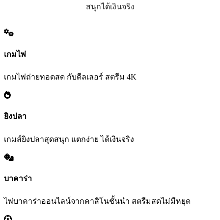
สนุกได้เงินจริง
เกมไพ่
เกมไพ่ถ่ายทอดสด กับดีลเลอร์ สตรีม 4K
ยิงปลา
เกมส์ยิงปลาสุดสนุก แตกง่าย ได้เงินจริง
บาคาร่า
ไพ่บาคาร่าออนไลน์จากคาสิโนชั้นนำ สตรีมสดไม่มีหยุด