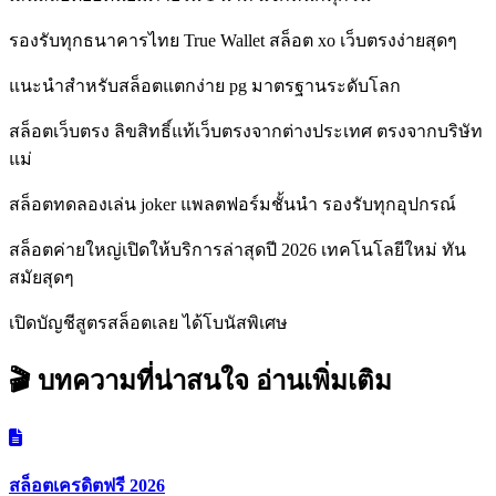
รองรับทุกธนาคารไทย True Wallet สล็อต xo เว็บตรงง่ายสุดๆ
แนะนำสำหรับสล็อตแตกง่าย pg มาตรฐานระดับโลก
สล็อตเว็บตรง ลิขสิทธิ์แท้เว็บตรงจากต่างประเทศ ตรงจากบริษัท
แม่
สล็อตทดลองเล่น joker แพลตฟอร์มชั้นนำ รองรับทุกอุปกรณ์
สล็อตค่ายใหญ่เปิดให้บริการล่าสุดปี 2026 เทคโนโลยีใหม่ ทัน
สมัยสุดๆ
เปิดบัญชีสูตรสล็อตเลย ได้โบนัสพิเศษ
🎬 บทความที่น่าสนใจ
อ่านเพิ่มเติม
สล็อตเครดิตฟรี 2026