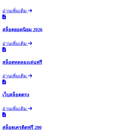
อ่านเพิ่มเติม
สล็อตยอดนิยม 2026
อ่านเพิ่มเติม
สล็อตทดลองเล่นฟรี
อ่านเพิ่มเติม
เว็บสล็อตตรง
อ่านเพิ่มเติม
สล็อตเครดิตฟรี 200