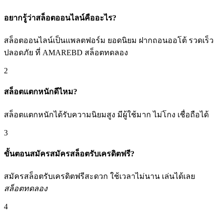
อยากรู้ว่าสล็อตออนไลน์คืออะไร?
สล็อตออนไลน์เป็นแพลตฟอร์ม ยอดนิยม ฝากถอนออโต้ รวดเร็ว
ปลอดภัย ที่ AMAREBD สล็อตทดลอง
2
สล็อตแตกหนักดีไหม?
สล็อตแตกหนักได้รับความนิยมสูง มีผู้ใช้มาก ไม่โกง เชื่อถือได้
3
ขั้นตอนสมัครสมัครสล็อตรับเครดิตฟรี?
สมัครสล็อตรับเครดิตฟรีสะดวก ใช้เวลาไม่นาน เล่นได้เลย
สล็อตทดลอง
4