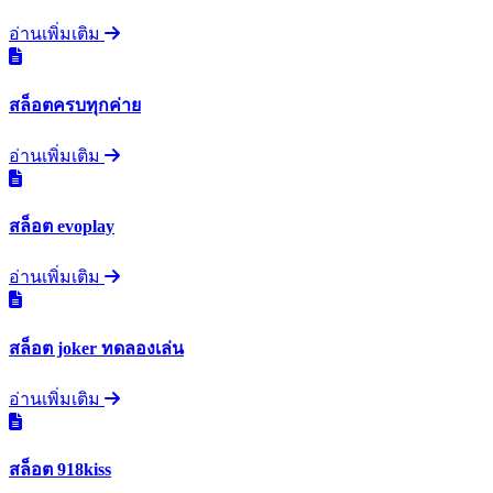
อ่านเพิ่มเติม
สล็อตครบทุกค่าย
อ่านเพิ่มเติม
สล็อต evoplay
อ่านเพิ่มเติม
สล็อต joker ทดลองเล่น
อ่านเพิ่มเติม
สล็อต 918kiss