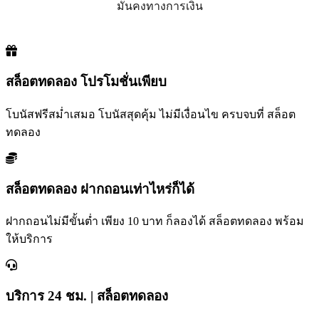
มั่นคงทางการเงิน
สล็อตทดลอง โปรโมชั่นเพียบ
โบนัสฟรีสม่ำเสมอ โบนัสสุดคุ้ม ไม่มีเงื่อนไข ครบจบที่ สล็อต
ทดลอง
สล็อตทดลอง ฝากถอนเท่าไหร่ก็ได้
ฝากถอนไม่มีขั้นต่ำ เพียง 10 บาท ก็ลองได้ สล็อตทดลอง พร้อม
ให้บริการ
บริการ 24 ชม. | สล็อตทดลอง