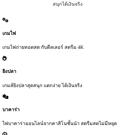
สนุกได้เงินจริง
เกมไพ่
เกมไพ่ถ่ายทอดสด กับดีลเลอร์ สตรีม 4K
ยิงปลา
เกมส์ยิงปลาสุดสนุก แตกง่าย ได้เงินจริง
บาคาร่า
ไพ่บาคาร่าออนไลน์จากคาสิโนชั้นนำ สตรีมสดไม่มีหยุด