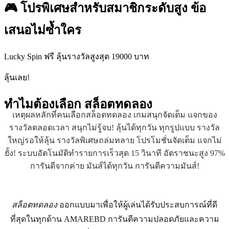
🎮 โปรพิเศษสำหรับสมาชิกระดับสูง ข้อ
เสนอไม่ซ้ำใคร
Lucky Spin ฟรี ลุ้นรางวัลสูงสุด 19000 บาท
ลุ้นเลย!
ทำไมต้องเลือก
สล็อตทดลอง
เหตุผลหลักที่คนเลือกสล็อตทดลอง เกมสนุกจัดเต็ม แจกของ
รางวัลตลอดเวลา สนุกไม่รู้จบ! ลุ้นได้ทุกวัน ทุกรูปแบบ รางวัล
ใหญ่รอให้ลุ้น รางวัลพิเศษถล่มทลาย โปรโมชั่นจัดเต็ม แจกไม่
ยั้ง! ระบบอัตโนมัติทำรายการเร็วสุด 15 วินาที อัตราชนะสูง 97%
การันตีจากค่าย มันส์ได้ทุกวัน การันตีความมันส์!
สล็อตทดลอง
ออกแบบมาเพื่อให้ผู้เล่นได้รับประสบการณ์ที่ดี
ที่สุดในทุกด้าน AMAREBD การันตีความปลอดภัยและความ