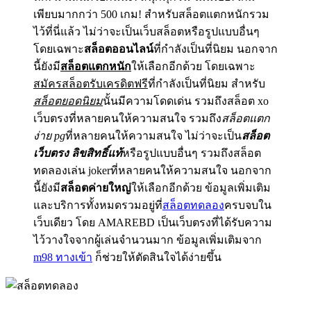
เพียบมากกว่า 500 เกม! สำหรับสล็อตแตกหนักรวม
ไว้ที่นี่แล้ว ไม่ว่าจะเป็นเว็บสล็อตหรือรูปแบบอื่นๆ
โดยเฉพาะ
สล็อตออนไลน์
ที่กำลังเป็นที่นิยม นอกจาก
นี้ยังมี
สล็อตแตกหนัก
ให้เลือกอีกด้วย โดยเฉพาะ
สมัครสล็อตรับเครดิตฟรี
ที่กำลังเป็นที่นิยม สำหรับ
สล็อตยอดนิยม
นั้นมีความโดดเด่น รวมถึงสล็อต xo
เว็บตรงที่หลายคนให้ความสนใจ รวมถึง
สล็อตแตก
ง่าย pg
ที่หลายคนให้ความสนใจ ไม่ว่าจะเป็น
สล็อต
เว็บตรง ลิขสิทธิ์แท้
หรือรูปแบบอื่นๆ รวมถึงสล็อต
ทดลองเล่น jokerที่หลายคนให้ความสนใจ นอกจาก
นี้ยังมี
สล็อตค่ายใหญ่
ให้เลือกอีกด้วย ข้อมูลเพิ่มเติม
และบริการทั้งหมดรวมอยู่ที่
สล็อตทดลอง
ครบจบใน
เว็บเดียว โดย AMAREBD เป็นเว็บตรงที่ได้รับความ
ไว้วางใจจากผู้เล่นจำนวนมาก ข้อมูลเพิ่มเติมจาก
m98 ทางเข้า
ก็ช่วยให้ตัดสินใจได้ง่ายขึ้น