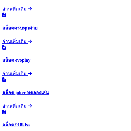
อ่านเพิ่มเติม
สล็อตครบทุกค่าย
อ่านเพิ่มเติม
สล็อต evoplay
อ่านเพิ่มเติม
สล็อต joker ทดลองเล่น
อ่านเพิ่มเติม
สล็อต 918kiss