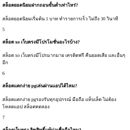
สล็อตยอดนิยมฝากถอนขั้นต่ำเท่าไหร่?
สล็อตยอดนิยมเริ่มต้น 1 บาท ทำรายการเร็ว ไม่ถึง 30 วินาที
5
สล็อต xo เว็บตรงมีโปรโมชั่นอะไรบ้าง?
สล็อต xo เว็บตรงมีโปรมากมาย เครดิตฟรี คืนยอดเสีย และอื่นๆ
อีก
6
สล็อตแตกง่าย pgเล่นผ่านแอปได้ไหม?
สล็อตแตกง่าย pgรองรับทุกอุปกรณ์ มือถือ แท็บเล็ต ไม่ต้อง
โหลดแอป สล็อตทดลอง
7
สล็อตเว็บตรง ลิขสิทธิ์แท้น่าเชื่อถือไหม?