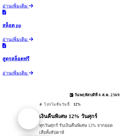
อ่านเพิ่มเติม
สล็อต pp
อ่านเพิ่มเติม
สูตรสล็อตฟรี
อ่านเพิ่มเติม
วันพฤหัสบดีที่ 6 ส.ค. 2569
12%
โปรโมชั่นวันนี้
เงินคืนพิเศษ 12% วันศุกร์
ทุกวันศุกร์ รับเงินคืนพิเศษ 12% จากยอด
เสียทั้งสัปดาห์