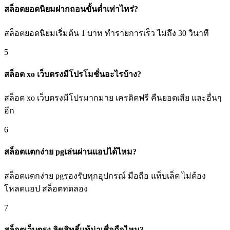
สล็อตยอดนิยมฝากถอนขั้นต่ำเท่าไหร่?
สล็อตยอดนิยมเริ่มต้น 1 บาท ทำรายการเร็ว ไม่ถึง 30 วินาที
5
สล็อต xo เว็บตรงมีโปรโมชั่นอะไรบ้าง?
สล็อต xo เว็บตรงมีโปรมากมาย เครดิตฟรี คืนยอดเสีย และอื่นๆ
อีก
6
สล็อตแตกง่าย pgเล่นผ่านแอปได้ไหม?
สล็อตแตกง่าย pgรองรับทุกอุปกรณ์ มือถือ แท็บเล็ต ไม่ต้อง
โหลดแอป สล็อตทดลอง
7
สล็อตเว็บตรง ลิขสิทธิ์แท้น่าเชื่อถือไหม?