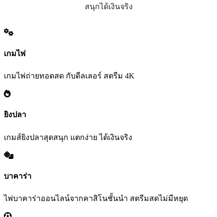
สนุกได้เงินจริง
เกมไพ่
เกมไพ่ถ่ายทอดสด กับดีลเลอร์ สตรีม 4K
ยิงปลา
เกมส์ยิงปลาสุดสนุก แตกง่าย ได้เงินจริง
บาคาร่า
ไพ่บาคาร่าออนไลน์จากคาสิโนชั้นนำ สตรีมสดไม่มีหยุด