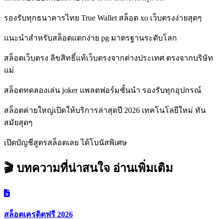
รองรับทุกธนาคารไทย True Wallet สล็อต xo เว็บตรงง่ายสุดๆ
แนะนำสำหรับสล็อตแตกง่าย pg มาตรฐานระดับโลก
สล็อตเว็บตรง ลิขสิทธิ์แท้เว็บตรงจากต่างประเทศ ตรงจากบริษัท
แม่
สล็อตทดลองเล่น joker แพลตฟอร์มชั้นนำ รองรับทุกอุปกรณ์
สล็อตค่ายใหญ่เปิดให้บริการล่าสุดปี 2026 เทคโนโลยีใหม่ ทัน
สมัยสุดๆ
เปิดบัญชีสูตรสล็อตเลย ได้โบนัสพิเศษ
🎬 บทความที่น่าสนใจ
อ่านเพิ่มเติม
สล็อตเครดิตฟรี 2026