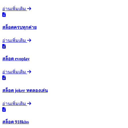
อ่านเพิ่มเติม
สล็อตครบทุกค่าย
อ่านเพิ่มเติม
สล็อต evoplay
อ่านเพิ่มเติม
สล็อต joker ทดลองเล่น
อ่านเพิ่มเติม
สล็อต 918kiss