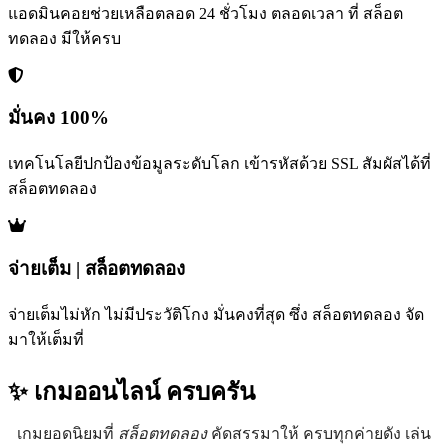
แอดมินคอยช่วยเหลือตลอด 24 ชั่วโมง ตลอดเวลา ที่ สล็อต
ทดลอง มีให้ครบ
มั่นคง 100%
เทคโนโลยีปกป้องข้อมูลระดับโลก เข้ารหัสด้วย SSL สัมผัสได้ที่
สล็อตทดลอง
จ่ายเต็ม | สล็อตทดลอง
จ่ายเต็มไม่หัก ไม่มีประวัติโกง มั่นคงที่สุด ซึ่ง สล็อตทดลอง จัด
มาให้เต็มที่
✨ เกมออนไลน์
ครบครัน
เกมยอดนิยมที่
สล็อตทดลอง
คัดสรรมาให้ ครบทุกค่ายดัง เล่น