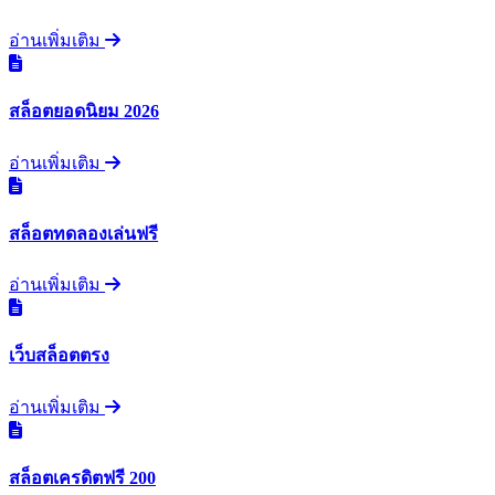
อ่านเพิ่มเติม
สล็อตยอดนิยม 2026
อ่านเพิ่มเติม
สล็อตทดลองเล่นฟรี
อ่านเพิ่มเติม
เว็บสล็อตตรง
อ่านเพิ่มเติม
สล็อตเครดิตฟรี 200