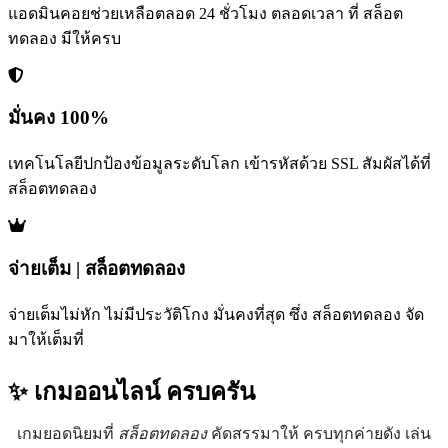
แอดมินคอยช่วยเหลือตลอด 24 ชั่วโมง ตลอดเวลา ที่ สล็อต
ทดลอง มีให้ครบ
มั่นคง 100%
เทคโนโลยีปกป้องข้อมูลระดับโลก เข้ารหัสด้วย SSL สัมผัสได้ที่
สล็อตทดลอง
จ่ายเต็ม | สล็อตทดลอง
จ่ายเต็มไม่หัก ไม่มีประวัติโกง มั่นคงที่สุด ซึ่ง สล็อตทดลอง จัด
มาให้เต็มที่
✨ เกมออนไลน์
ครบครัน
เกมยอดนิยมที่
สล็อตทดลอง
คัดสรรมาให้ ครบทุกค่ายดัง เล่น