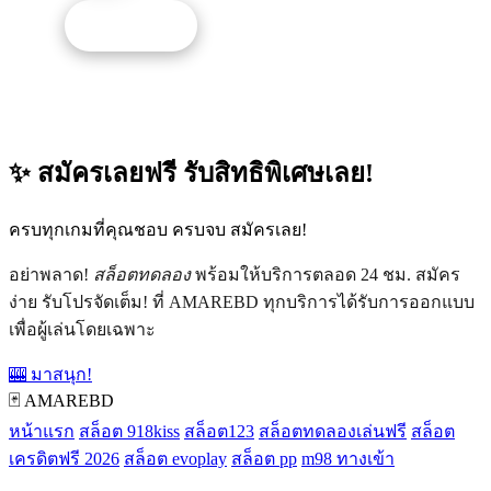
รับโปรนี้
✨ สมัครเลยฟรี รับสิทธิพิเศษเลย!
ครบทุกเกมที่คุณชอบ ครบจบ สมัครเลย!
อย่าพลาด!
สล็อตทดลอง
พร้อมให้บริการตลอด 24 ชม. สมัคร
ง่าย รับโปรจัดเต็ม! ที่ AMAREBD ทุกบริการได้รับการออกแบบ
เพื่อผู้เล่นโดยเฉพาะ
🎰 มาสนุก!
🃏 AMAREBD
หน้าแรก
สล็อต 918kiss
สล็อต123
สล็อตทดลองเล่นฟรี
สล็อต
เครดิตฟรี 2026
สล็อต evoplay
สล็อต pp
m98 ทางเข้า