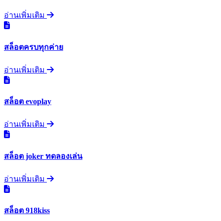
อ่านเพิ่มเติม
สล็อตครบทุกค่าย
อ่านเพิ่มเติม
สล็อต evoplay
อ่านเพิ่มเติม
สล็อต joker ทดลองเล่น
อ่านเพิ่มเติม
สล็อต 918kiss