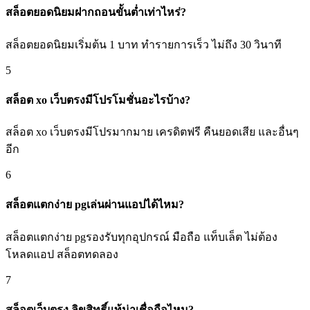
สล็อตยอดนิยมฝากถอนขั้นต่ำเท่าไหร่?
สล็อตยอดนิยมเริ่มต้น 1 บาท ทำรายการเร็ว ไม่ถึง 30 วินาที
5
สล็อต xo เว็บตรงมีโปรโมชั่นอะไรบ้าง?
สล็อต xo เว็บตรงมีโปรมากมาย เครดิตฟรี คืนยอดเสีย และอื่นๆ
อีก
6
สล็อตแตกง่าย pgเล่นผ่านแอปได้ไหม?
สล็อตแตกง่าย pgรองรับทุกอุปกรณ์ มือถือ แท็บเล็ต ไม่ต้อง
โหลดแอป สล็อตทดลอง
7
สล็อตเว็บตรง ลิขสิทธิ์แท้น่าเชื่อถือไหม?