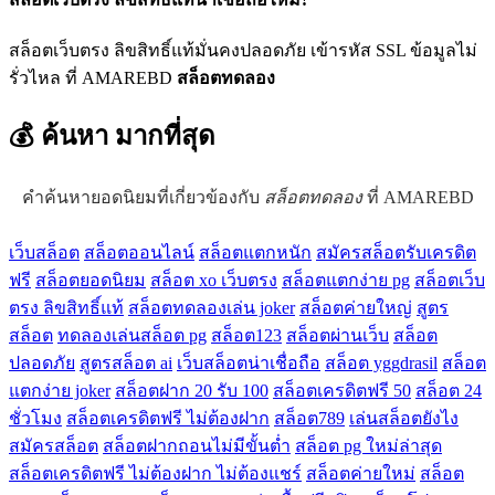
สล็อตเว็บตรง ลิขสิทธิ์แท้มั่นคงปลอดภัย เข้ารหัส SSL ข้อมูลไม่
รั่วไหล ที่ AMAREBD
สล็อตทดลอง
💰 ค้นหา
มากที่สุด
คำค้นหายอดนิยมที่เกี่ยวข้องกับ
สล็อตทดลอง
ที่ AMAREBD
เว็บสล็อต
สล็อตออนไลน์
สล็อตแตกหนัก
สมัครสล็อตรับเครดิต
ฟรี
สล็อตยอดนิยม
สล็อต xo เว็บตรง
สล็อตแตกง่าย pg
สล็อตเว็บ
ตรง ลิขสิทธิ์แท้
สล็อตทดลองเล่น joker
สล็อตค่ายใหญ่
สูตร
สล็อต
ทดลองเล่นสล็อต pg
สล็อต123
สล็อตผ่านเว็บ
สล็อต
ปลอดภัย
สูตรสล็อต ai
เว็บสล็อตน่าเชื่อถือ
สล็อต yggdrasil
สล็อต
แตกง่าย joker
สล็อตฝาก 20 รับ 100
สล็อตเครดิตฟรี 50
สล็อต 24
ชั่วโมง
สล็อตเครดิตฟรี ไม่ต้องฝาก
สล็อต789
เล่นสล็อตยังไง
สมัครสล็อต
สล็อตฝากถอนไม่มีขั้นต่ำ
สล็อต pg ใหม่ล่าสุด
สล็อตเครดิตฟรี ไม่ต้องฝาก ไม่ต้องแชร์
สล็อตค่ายใหม่
สล็อต