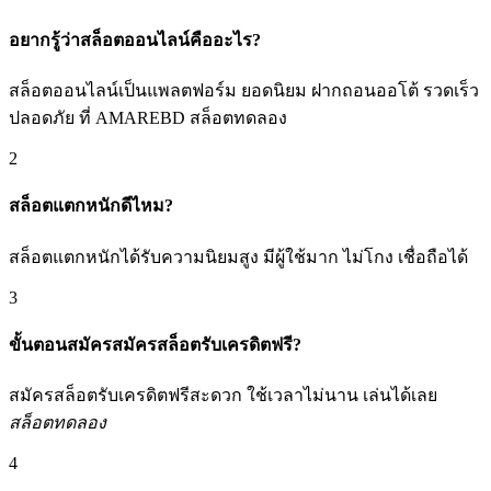
อยากรู้ว่าสล็อตออนไลน์คืออะไร?
สล็อตออนไลน์เป็นแพลตฟอร์ม ยอดนิยม ฝากถอนออโต้ รวดเร็ว
ปลอดภัย ที่ AMAREBD สล็อตทดลอง
2
สล็อตแตกหนักดีไหม?
สล็อตแตกหนักได้รับความนิยมสูง มีผู้ใช้มาก ไม่โกง เชื่อถือได้
3
ขั้นตอนสมัครสมัครสล็อตรับเครดิตฟรี?
สมัครสล็อตรับเครดิตฟรีสะดวก ใช้เวลาไม่นาน เล่นได้เลย
สล็อตทดลอง
4