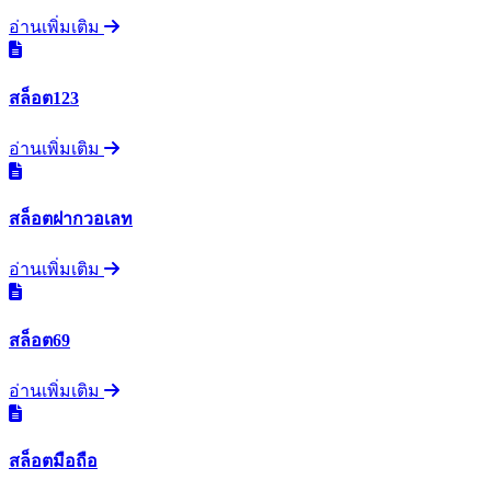
อ่านเพิ่มเติม
สล็อต123
อ่านเพิ่มเติม
สล็อตฝากวอเลท
อ่านเพิ่มเติม
สล็อต69
อ่านเพิ่มเติม
สล็อตมือถือ