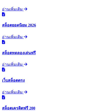
อ่านเพิ่มเติม
สล็อตยอดนิยม 2026
อ่านเพิ่มเติม
สล็อตทดลองเล่นฟรี
อ่านเพิ่มเติม
เว็บสล็อตตรง
อ่านเพิ่มเติม
สล็อตเครดิตฟรี 200