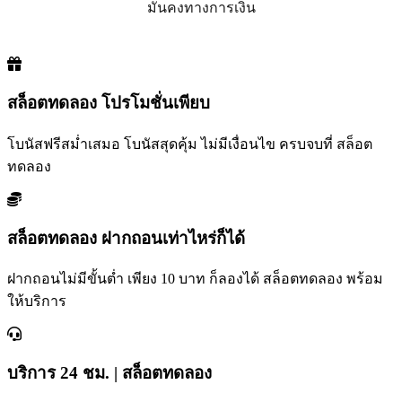
มั่นคงทางการเงิน
สล็อตทดลอง โปรโมชั่นเพียบ
โบนัสฟรีสม่ำเสมอ โบนัสสุดคุ้ม ไม่มีเงื่อนไข ครบจบที่ สล็อต
ทดลอง
สล็อตทดลอง ฝากถอนเท่าไหร่ก็ได้
ฝากถอนไม่มีขั้นต่ำ เพียง 10 บาท ก็ลองได้ สล็อตทดลอง พร้อม
ให้บริการ
บริการ 24 ชม. | สล็อตทดลอง