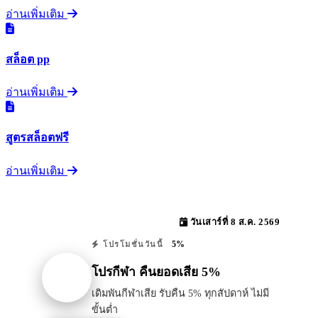
อ่านเพิ่มเติม
สล็อต pp
อ่านเพิ่มเติม
สูตรสล็อตฟรี
อ่านเพิ่มเติม
วันเสาร์ที่ 8 ส.ค. 2569
5%
โปรโมชั่นวันนี้
โปรกีฬา คืนยอดเสีย 5%
เดิมพันกีฬาเสีย รับคืน 5% ทุกสัปดาห์ ไม่มี
ขั้นต่ำ