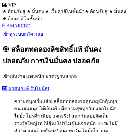
🎰 VIP
★ ต้อนรับสู่ ★ มั่นคง ★ เว็บคาสิโนชั้นนำ
★ ต้อนรับสู่ ★ มั่นคง
★ เว็บคาสิโนชั้นนำ
🃏 AMAREBD
เข้าสู่ระบบ
สมัครเลย
🎯 สล็อตทดลองลิขสิทธิ์แท้ มั่นคง
ปลอดภัย การเงินมั่นคง ปลอดภัย
เข้าเล่นง่าย แจกหนัก มาตรฐานสากล
🎰 มาสนุก!
💰 รับโบนัส!
ความสนุกเริ่มแล้ว! สล็อตทดลองรอคุณอยู่นักลุ้นทุก
คน เล่นสนุก ได้เงินจริง มีความสุขทุกวัน แจกโบนัส
ไม่ยั้ง โปรดีๆ เพียบ แจกจริง! สนุกกันแบบจัดเต็ม
รางวัลใหญ่รอให้ลุ้น! โปรโมชั่นแจกหนัก 181% ไม่มี
หัก! มาเล่นด้วยกันนะ! สนุกทุกวัน ไม่มีเบื่อ! เกม