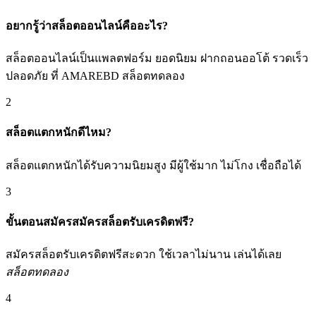
อยากรู้ว่าสล็อตออนไลน์คืออะไร?
สล็อตออนไลน์เป็นแพลตฟอร์ม ยอดนิยม ฝากถอนออโต้ รวดเร็ว
ปลอดภัย ที่ AMAREBD สล็อตทดลอง
2
สล็อตแตกหนักดีไหม?
สล็อตแตกหนักได้รับความนิยมสูง มีผู้ใช้มาก ไม่โกง เชื่อถือได้
3
ขั้นตอนสมัครสมัครสล็อตรับเครดิตฟรี?
สมัครสล็อตรับเครดิตฟรีสะดวก ใช้เวลาไม่นาน เล่นได้เลย
สล็อตทดลอง
4