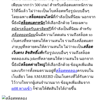
เพียบมากกว่า 500 เกม! สำหรับสล็อตแตกหนักรวม
ไว้ที่นี่แล้ว ไม่ว่าจะเป็นเว็บสล็อตหรือรูปแบบอื่นๆ
โดยเฉพาะ
สล็อตออนไลน์
ที่กำลังเป็นที่นิยม นอกจาก
นี้ยังมี
สล็อตแตกหนัก
ให้เลือกอีกด้วย โดยเฉพาะ
สมัครสล็อตรับเครดิตฟรี
ที่กำลังเป็นที่นิยม สำหรับ
สล็อตยอดนิยม
นั้นมีความโดดเด่น รวมถึงสล็อต xo
เว็บตรงที่หลายคนให้ความสนใจ รวมถึง
สล็อตแตก
ง่าย pg
ที่หลายคนให้ความสนใจ ไม่ว่าจะเป็น
สล็อต
เว็บตรง ลิขสิทธิ์แท้
หรือรูปแบบอื่นๆ รวมถึงสล็อต
ทดลองเล่น jokerที่หลายคนให้ความสนใจ นอกจาก
นี้ยังมี
สล็อตค่ายใหญ่
ให้เลือกอีกด้วย ข้อมูลเพิ่มเติม
และบริการทั้งหมดรวมอยู่ที่
สล็อตทดลอง
ครบจบใน
เว็บเดียว โดย AMAREBD เป็นเว็บตรงที่ได้รับความ
ไว้วางใจจากผู้เล่นจำนวนมาก ข้อมูลเพิ่มเติมจาก
m98 ทางเข้า
ก็ช่วยให้ตัดสินใจได้ง่ายขึ้น