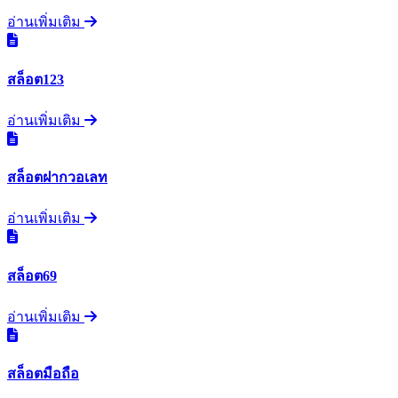
อ่านเพิ่มเติม
สล็อต123
อ่านเพิ่มเติม
สล็อตฝากวอเลท
อ่านเพิ่มเติม
สล็อต69
อ่านเพิ่มเติม
สล็อตมือถือ