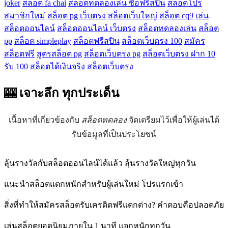
joker
สล็อต fa chai
สล็อตทดลองเล่น ซื้อฟรีสปิน
สล็อตโปร
สมาชิกใหม่
สล็อต pg เว็บตรง
สล็อตเว็บใหญ่
สล็อต cq9
เล่น
สล็อตออนไลน์
สล็อตออนไลน์ เว็บตรง
สล็อตทดลองเล่น
สล็อต
pp
สล็อต simpleplay
สล็อตฟรีสปิน
สล็อตเว็บตรง 100
สมัคร
สล็อตฟรี
สูตรสล็อต pg
สล็อตเว็บตรง pg
สล็อตเว็บตรง ฝาก 10
รับ 100
สล็อตได้เงินจริง
สล็อตเว็บตรง
🎰 เจาะลึก
ทุกประเด็น
เนื้อหาที่เกี่ยวข้องกับ
สล็อตทดลอง
จัดเตรียมไว้เพื่อให้ผู้เล่นได้
รับข้อมูลที่เป็นประโยชน์
ลุ้นรางวัลกับสล็อตออนไลน์ได้แล้ว ลุ้นรางวัลใหญ่ทุกวัน
แนะนำสล็อตแตกหนักสำหรับผู้เล่นใหม่ โปรแรกเข้า
สิ่งที่ทำให้สมัครสล็อตรับเครดิตฟรีแตกต่าง? คำตอบคือปลอดภัย
เล่นสล็อตยอดนิยมภายใน 1 นาที แจกหนักทุกวัน