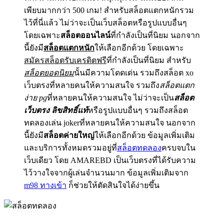
เพียบมากกว่า 500 เกม! สำหรับสล็อตแตกหนักรวม
ไว้ที่นี่แล้ว ไม่ว่าจะเป็นเว็บสล็อตหรือรูปแบบอื่นๆ
โดยเฉพาะ
สล็อตออนไลน์
ที่กำลังเป็นที่นิยม นอกจาก
นี้ยังมี
สล็อตแตกหนัก
ให้เลือกอีกด้วย โดยเฉพาะ
สมัครสล็อตรับเครดิตฟรี
ที่กำลังเป็นที่นิยม สำหรับ
สล็อตยอดนิยม
นั้นมีความโดดเด่น รวมถึงสล็อต xo
เว็บตรงที่หลายคนให้ความสนใจ รวมถึง
สล็อตแตก
ง่าย pg
ที่หลายคนให้ความสนใจ ไม่ว่าจะเป็น
สล็อต
เว็บตรง ลิขสิทธิ์แท้
หรือรูปแบบอื่นๆ รวมถึงสล็อต
ทดลองเล่น jokerที่หลายคนให้ความสนใจ นอกจาก
นี้ยังมี
สล็อตค่ายใหญ่
ให้เลือกอีกด้วย ข้อมูลเพิ่มเติม
และบริการทั้งหมดรวมอยู่ที่
สล็อตทดลอง
ครบจบใน
เว็บเดียว โดย AMAREBD เป็นเว็บตรงที่ได้รับความ
ไว้วางใจจากผู้เล่นจำนวนมาก ข้อมูลเพิ่มเติมจาก
m98 ทางเข้า
ก็ช่วยให้ตัดสินใจได้ง่ายขึ้น