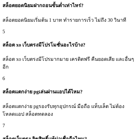
สล็อตยอดนิยมฝากถอนขั้นต่ำเท่าไหร่?
สล็อตยอดนิยมเริ่มต้น 1 บาท ทำรายการเร็ว ไม่ถึง 30 วินาที
5
สล็อต xo เว็บตรงมีโปรโมชั่นอะไรบ้าง?
สล็อต xo เว็บตรงมีโปรมากมาย เครดิตฟรี คืนยอดเสีย และอื่นๆ
อีก
6
สล็อตแตกง่าย pgเล่นผ่านแอปได้ไหม?
สล็อตแตกง่าย pgรองรับทุกอุปกรณ์ มือถือ แท็บเล็ต ไม่ต้อง
โหลดแอป สล็อตทดลอง
7
สล็อตเว็บตรง ลิขสิทธิ์แท้น่าเชื่อถือไหม?