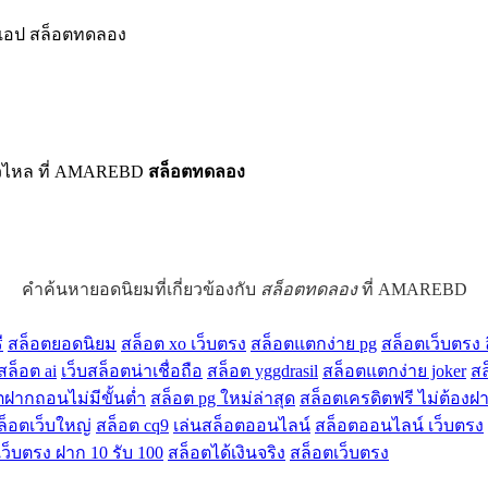
ลดแอป สล็อตทดลอง
รั่วไหล ที่ AMAREBD
สล็อตทดลอง
คำค้นหายอดนิยมที่เกี่ยวข้องกับ
สล็อตทดลอง
ที่ AMAREBD
ี
สล็อตยอดนิยม
สล็อต xo เว็บตรง
สล็อตแตกง่าย pg
สล็อตเว็บตรง ล
สล็อต ai
เว็บสล็อตน่าเชื่อถือ
สล็อต yggdrasil
สล็อตแตกง่าย joker
สล
ตฝากถอนไม่มีขั้นต่ำ
สล็อต pg ใหม่ล่าสุด
สล็อตเครดิตฟรี ไม่ต้องฝา
ล็อตเว็บใหญ่
สล็อต cq9
เล่นสล็อตออนไลน์
สล็อตออนไลน์ เว็บตรง
ว็บตรง ฝาก 10 รับ 100
สล็อตได้เงินจริง
สล็อตเว็บตรง