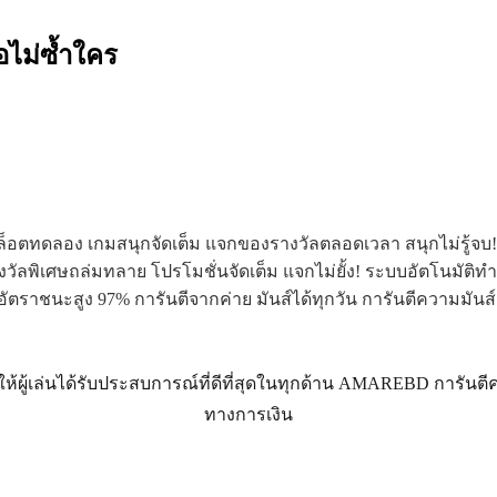
อไม่ซ้ำใคร
ล็อตทดลอง เกมสนุกจัดเต็ม แจกของรางวัลตลอดเวลา สนุกไม่รู้จบ! ล
งวัลพิเศษถล่มทลาย โปรโมชั่นจัดเต็ม แจกไม่ยั้ง! ระบบอัตโนมัติทำ
อัตราชนะสูง 97% การันตีจากค่าย มันส์ได้ทุกวัน การันตีความมันส์
ห้ผู้เล่นได้รับประสบการณ์ที่ดีที่สุดในทุกด้าน AMAREBD การั
ทางการเงิน