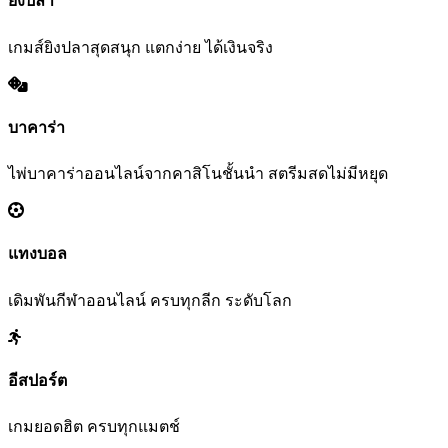
ยิงปลา
เกมส์ยิงปลาสุดสนุก แตกง่าย ได้เงินจริง
บาคาร่า
ไพ่บาคาร่าออนไลน์จากคาสิโนชั้นนำ สตรีมสดไม่มีหยุด
แทงบอล
เดิมพันกีฬาออนไลน์ ครบทุกลีก ระดับโลก
อีสปอร์ต
เกมยอดฮิต ครบทุกแมตช์