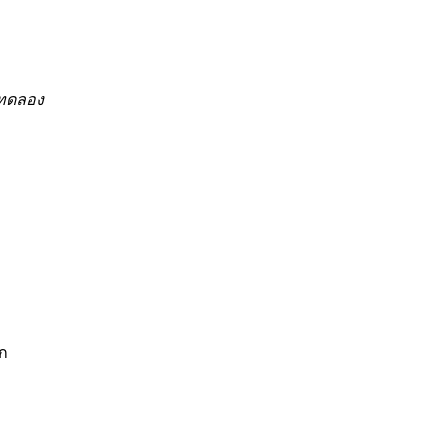
ทดลอง
ีก