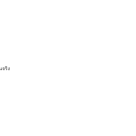
นจริง