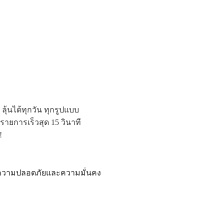
ุ้นได้ทุกวัน ทุกรูปแบบ
รายการเร็วสุด 15 วินาที
!
นตีความปลอดภัยและความมั่นคง