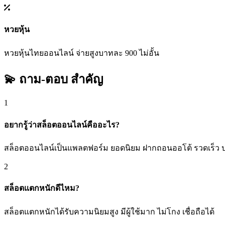
หวยหุ้น
หวยหุ้นไทยออนไลน์ จ่ายสูงบาทละ 900 ไม่อั้น
💫 ถาม-ตอบ
สำคัญ
1
อยากรู้ว่าสล็อตออนไลน์คืออะไร?
สล็อตออนไลน์เป็นแพลตฟอร์ม ยอดนิยม ฝากถอนออโต้ รวดเร็ว
2
สล็อตแตกหนักดีไหม?
สล็อตแตกหนักได้รับความนิยมสูง มีผู้ใช้มาก ไม่โกง เชื่อถือได้