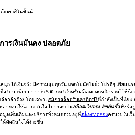
 เว็บคาสิโนชั้นนำ
 การเงินมั่นคง ปลอดภัย
นุก ได้เงินจริง มีความสุขทุกวัน แจกโบนัสไม่ยั้ง โปรดีๆ เพียบ แจ
เบื่อ! เกมเพียบมากกว่า 500 เกม! สำหรับสล็อตแตกหนักรวมไว้ที่นี่
้เลือกอีกด้วย โดยเฉพาะ
สมัครสล็อตรับเครดิตฟรี
ที่กำลังเป็นที่นิยม
ี่หลายคนให้ความสนใจ ไม่ว่าจะเป็น
สล็อตเว็บตรง ลิขสิทธิ์แท้
หรือร
้อมูลเพิ่มเติมและบริการทั้งหมดรวมอยู่ที่
สล็อตทดลอง
ครบจบในเว็บ
ให้ตัดสินใจได้ง่ายขึ้น