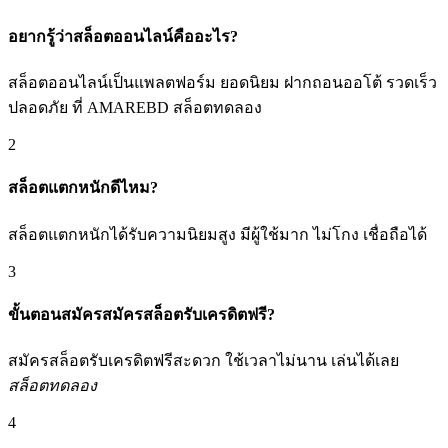
อยากรู้ว่าสล็อตออนไลน์คืออะไร?
สล็อตออนไลน์เป็นแพลตฟอร์ม ยอดนิยม ฝากถอนออโต้ รวดเร็ว
ปลอดภัย ที่ AMAREBD สล็อตทดลอง
2
สล็อตแตกหนักดีไหม?
สล็อตแตกหนักได้รับความนิยมสูง มีผู้ใช้มาก ไม่โกง เชื่อถือได้
3
ขั้นตอนสมัครสมัครสล็อตรับเครดิตฟรี?
สมัครสล็อตรับเครดิตฟรีสะดวก ใช้เวลาไม่นาน เล่นได้เลย
สล็อตทดลอง
4