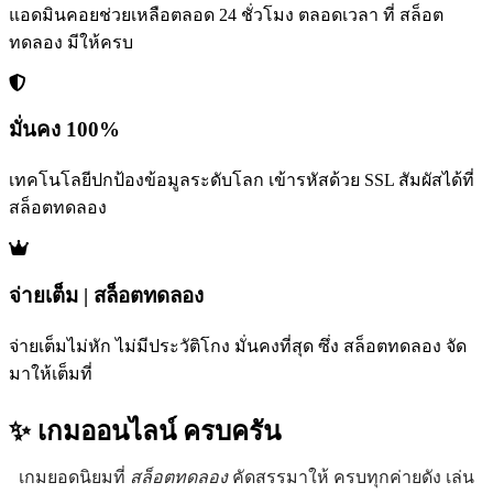
แอดมินคอยช่วยเหลือตลอด 24 ชั่วโมง ตลอดเวลา ที่ สล็อต
ทดลอง มีให้ครบ
มั่นคง 100%
เทคโนโลยีปกป้องข้อมูลระดับโลก เข้ารหัสด้วย SSL สัมผัสได้ที่
สล็อตทดลอง
จ่ายเต็ม | สล็อตทดลอง
จ่ายเต็มไม่หัก ไม่มีประวัติโกง มั่นคงที่สุด ซึ่ง สล็อตทดลอง จัด
มาให้เต็มที่
✨ เกมออนไลน์
ครบครัน
เกมยอดนิยมที่
สล็อตทดลอง
คัดสรรมาให้ ครบทุกค่ายดัง เล่น