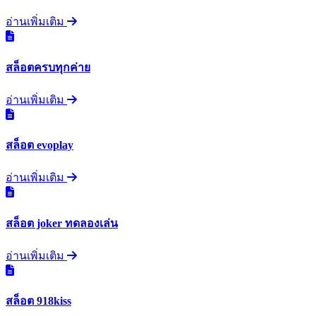
อ่านเพิ่มเติม
สล็อตครบทุกค่าย
อ่านเพิ่มเติม
สล็อต evoplay
อ่านเพิ่มเติม
สล็อต joker ทดลองเล่น
อ่านเพิ่มเติม
สล็อต 918kiss