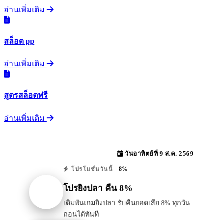
อ่านเพิ่มเติม
สล็อต pp
อ่านเพิ่มเติม
สูตรสล็อตฟรี
อ่านเพิ่มเติม
วันอาทิตย์ที่ 9 ส.ค. 2569
8%
โปรโมชั่นวันนี้
โปรยิงปลา คืน 8%
เดิมพันเกมยิงปลา รับคืนยอดเสีย 8% ทุกวัน
ถอนได้ทันที