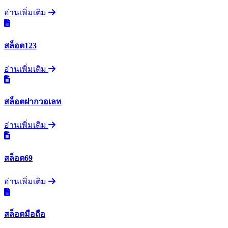
อ่านเพิ่มเติม
สล็อต123
อ่านเพิ่มเติม
สล็อตฝากวอเลท
อ่านเพิ่มเติม
สล็อต69
อ่านเพิ่มเติม
สล็อตมือถือ