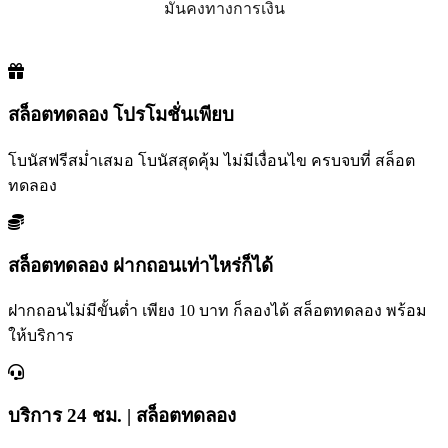
มั่นคงทางการเงิน
สล็อตทดลอง โปรโมชั่นเพียบ
โบนัสฟรีสม่ำเสมอ โบนัสสุดคุ้ม ไม่มีเงื่อนไข ครบจบที่ สล็อต
ทดลอง
สล็อตทดลอง ฝากถอนเท่าไหร่ก็ได้
ฝากถอนไม่มีขั้นต่ำ เพียง 10 บาท ก็ลองได้ สล็อตทดลอง พร้อม
ให้บริการ
บริการ 24 ชม. | สล็อตทดลอง