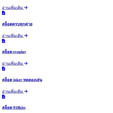
อ่านเพิ่มเติม
สล็อตครบทุกค่าย
อ่านเพิ่มเติม
สล็อต evoplay
อ่านเพิ่มเติม
สล็อต joker ทดลองเล่น
อ่านเพิ่มเติม
สล็อต 918kiss