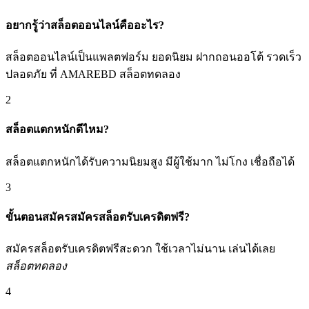
อยากรู้ว่าสล็อตออนไลน์คืออะไร?
สล็อตออนไลน์เป็นแพลตฟอร์ม ยอดนิยม ฝากถอนออโต้ รวดเร็ว
ปลอดภัย ที่ AMAREBD สล็อตทดลอง
2
สล็อตแตกหนักดีไหม?
สล็อตแตกหนักได้รับความนิยมสูง มีผู้ใช้มาก ไม่โกง เชื่อถือได้
3
ขั้นตอนสมัครสมัครสล็อตรับเครดิตฟรี?
สมัครสล็อตรับเครดิตฟรีสะดวก ใช้เวลาไม่นาน เล่นได้เลย
สล็อตทดลอง
4