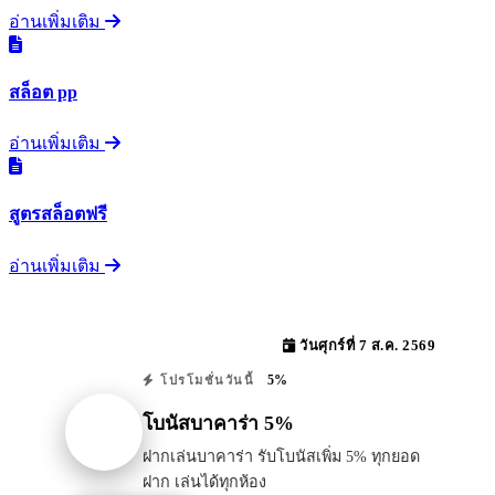
อ่านเพิ่มเติม
สล็อต pp
อ่านเพิ่มเติม
สูตรสล็อตฟรี
อ่านเพิ่มเติม
วันศุกร์ที่ 7 ส.ค. 2569
5%
โปรโมชั่นวันนี้
โบนัสบาคาร่า 5%
ฝากเล่นบาคาร่า รับโบนัสเพิ่ม 5% ทุกยอด
ฝาก เล่นได้ทุกห้อง