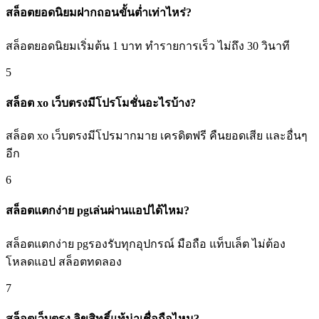
สล็อตยอดนิยมฝากถอนขั้นต่ำเท่าไหร่?
สล็อตยอดนิยมเริ่มต้น 1 บาท ทำรายการเร็ว ไม่ถึง 30 วินาที
5
สล็อต xo เว็บตรงมีโปรโมชั่นอะไรบ้าง?
สล็อต xo เว็บตรงมีโปรมากมาย เครดิตฟรี คืนยอดเสีย และอื่นๆ
อีก
6
สล็อตแตกง่าย pgเล่นผ่านแอปได้ไหม?
สล็อตแตกง่าย pgรองรับทุกอุปกรณ์ มือถือ แท็บเล็ต ไม่ต้อง
โหลดแอป สล็อตทดลอง
7
สล็อตเว็บตรง ลิขสิทธิ์แท้น่าเชื่อถือไหม?