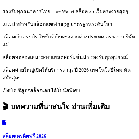
รองรับทุกธนาคารไทย True Wallet สล็อต xo เว็บตรงง่ายสุดๆ
แนะนำสำหรับสล็อตแตกง่าย pg มาตรฐานระดับโลก
สล็อตเว็บตรง ลิขสิทธิ์แท้เว็บตรงจากต่างประเทศ ตรงจากบริษัท
แม่
สล็อตทดลองเล่น joker แพลตฟอร์มชั้นนำ รองรับทุกอุปกรณ์
สล็อตค่ายใหญ่เปิดให้บริการล่าสุดปี 2026 เทคโนโลยีใหม่ ทัน
สมัยสุดๆ
เปิดบัญชีสูตรสล็อตเลย ได้โบนัสพิเศษ
🎬 บทความที่น่าสนใจ
อ่านเพิ่มเติม
สล็อตเครดิตฟรี 2026