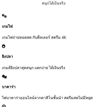
สนุกได้เงินจริง
เกมไพ่
เกมไพ่ถ่ายทอดสด กับดีลเลอร์ สตรีม 4K
ยิงปลา
เกมส์ยิงปลาสุดสนุก แตกง่าย ได้เงินจริง
บาคาร่า
ไพ่บาคาร่าออนไลน์จากคาสิโนชั้นนำ สตรีมสดไม่มีหยุด