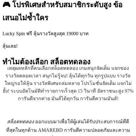
🎮 โปรพิเศษสำหรับสมาชิกระดับสูง ข้อ
เสนอไม่ซ้ำใคร
Lucky Spin ฟรี ลุ้นรางวัลสูงสุด 19000 บาท
ลุ้นเลย!
ทำไมต้องเลือก
สล็อตทดลอง
เหตุผลหลักที่คนเลือกสล็อตทดลอง เกมสนุกจัดเต็ม แจกของ
รางวัลตลอดเวลา สนุกไม่รู้จบ! ลุ้นได้ทุกวัน ทุกรูปแบบ รางวัล
ใหญ่รอให้ลุ้น รางวัลพิเศษถล่มทลาย โปรโมชั่นจัดเต็ม แจกไม่
ยั้ง! ระบบอัตโนมัติทำรายการเร็วสุด 15 วินาที อัตราชนะสูง 97%
การันตีจากค่าย มันส์ได้ทุกวัน การันตีความมันส์!
สล็อตทดลอง
ออกแบบมาเพื่อให้ผู้เล่นได้รับประสบการณ์ที่ดี
ที่สุดในทุกด้าน AMAREBD การันตีความปลอดภัยและความ