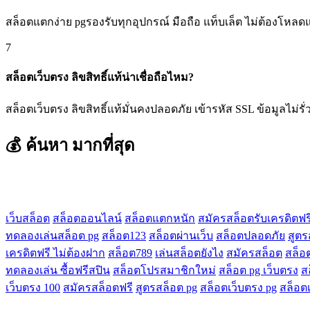
สล็อตแตกง่าย pgรองรับทุกอุปกรณ์ มือถือ แท็บเล็ต ไม่ต้องโห
7
สล็อตเว็บตรง ลิขสิทธิ์แท้น่าเชื่อถือไหม?
สล็อตเว็บตรง ลิขสิทธิ์แท้มั่นคงปลอดภัย เข้ารหัส SSL ข้อมูลไม่
💰 ค้นหา
มากที่สุด
เว็บสล็อต
สล็อตออนไลน์
สล็อตแตกหนัก
สมัครสล็อตรับเครดิตฟร
ทดลองเล่นสล็อต pg
สล็อต123
สล็อตผ่านเว็บ
สล็อตปลอดภัย
สูตร
เครดิตฟรี ไม่ต้องฝาก
สล็อต789
เล่นสล็อตยังไง
สมัครสล็อต
สล็อ
ทดลองเล่น ซื้อฟรีสปิน
สล็อตโปรสมาชิกใหม่
สล็อต pg เว็บตรง
ส
เว็บตรง 100
สมัครสล็อตฟรี
สูตรสล็อต pg
สล็อตเว็บตรง pg
สล็อตเ