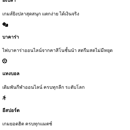
ยิงปลา
เกมส์ยิงปลาสุดสนุก แตกง่าย ได้เงินจริง
บาคาร่า
ไพ่บาคาร่าออนไลน์จากคาสิโนชั้นนำ สตรีมสดไม่มีหยุด
แทงบอล
เดิมพันกีฬาออนไลน์ ครบทุกลีก ระดับโลก
อีสปอร์ต
เกมยอดฮิต ครบทุกแมตช์