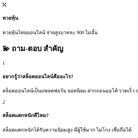
หวยหุ้น
หวยหุ้นไทยออนไลน์ จ่ายสูงบาทละ 900 ไม่อั้น
💫 ถาม-ตอบ
สำคัญ
1
อยากรู้ว่าสล็อตออนไลน์คืออะไร?
สล็อตออนไลน์เป็นแพลตฟอร์ม ยอดนิยม ฝากถอนออโต้ รวดเร็ว
2
สล็อตแตกหนักดีไหม?
สล็อตแตกหนักได้รับความนิยมสูง มีผู้ใช้มาก ไม่โกง เชื่อถือได้