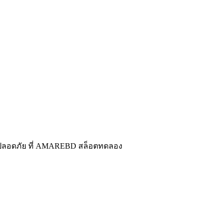
 ปลอดภัย ที่ AMAREBD สล็อตทดลอง