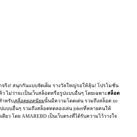
กจริง! สนุกกันแบบจัดเต็ม รางวัลใหญ่รอให้ลุ้น! โปรโมชั่น
แล้ว ไม่ว่าจะเป็นเว็บสล็อตหรือรูปแบบอื่นๆ โดยเฉพาะ
สล็อต
 สำหรับ
สล็อตยอดนิยม
นั้นมีความโดดเด่น รวมถึงสล็อต xo
ูปแบบอื่นๆ รวมถึงสล็อตทดลองเล่น jokerที่หลายคนให้
เดียว โดย AMAREBD เป็นเว็บตรงที่ได้รับความไว้วางใจ