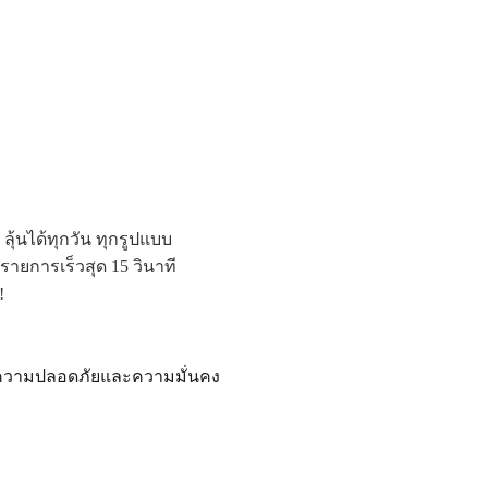
ุ้นได้ทุกวัน ทุกรูปแบบ
รายการเร็วสุด 15 วินาที
!
นตีความปลอดภัยและความมั่นคง