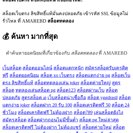
สล็อตเว็บตรง ลิขสิทธิ์แท้มั่นคงปลอดภัย เข้ารหัส SSL ข้อมูลไม่
รั่วไหล ที่ AMAREBD
สล็อตทดลอง
💰 ค้นหา
มากที่สุด
คำค้นหายอดนิยมที่เกี่ยวข้องกับ
สล็อตทดลอง
ที่ AMAREBD
เว็บสล็อต
สล็อตออนไลน์
สล็อตแตกหนัก
สมัครสล็อตรับเครดิต
ฟรี
สล็อตยอดนิยม
สล็อต xo เว็บตรง
สล็อตแตกง่าย pg
สล็อตเว็บ
ตรง ลิขสิทธิ์แท้
สล็อตทดลองเล่น joker
สล็อตค่ายใหญ่
สูตร
สล็อต
ทดลองเล่นสล็อต pg
สล็อต123
สล็อตผ่านเว็บ
สล็อต
ปลอดภัย
สูตรสล็อต ai
เว็บสล็อตน่าเชื่อถือ
สล็อต yggdrasil
สล็อต
แตกง่าย joker
สล็อตฝาก 20 รับ 100
สล็อตเครดิตฟรี 50
สล็อต 24
ชั่วโมง
สล็อตเครดิตฟรี ไม่ต้องฝาก
สล็อต789
เล่นสล็อตยังไง
สมัครสล็อต
สล็อตฝากถอนไม่มีขั้นต่ำ
สล็อต pg ใหม่ล่าสุด
สล็อตเครดิตฟรี ไม่ต้องฝาก ไม่ต้องแชร์
สล็อตค่ายใหม่
สล็อต