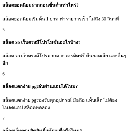
สล็อตยอดนิยมฝากถอนขั้นต่ำเท่าไหร่?
สล็อตยอดนิยมเริ่มต้น 1 บาท ทำรายการเร็ว ไม่ถึง 30 วินาที
5
สล็อต xo เว็บตรงมีโปรโมชั่นอะไรบ้าง?
สล็อต xo เว็บตรงมีโปรมากมาย เครดิตฟรี คืนยอดเสีย และอื่นๆ
อีก
6
สล็อตแตกง่าย pgเล่นผ่านแอปได้ไหม?
สล็อตแตกง่าย pgรองรับทุกอุปกรณ์ มือถือ แท็บเล็ต ไม่ต้อง
โหลดแอป สล็อตทดลอง
7
สล็อตเว็บตรง ลิขสิทธิ์แท้น่าเชื่อถือไหม?