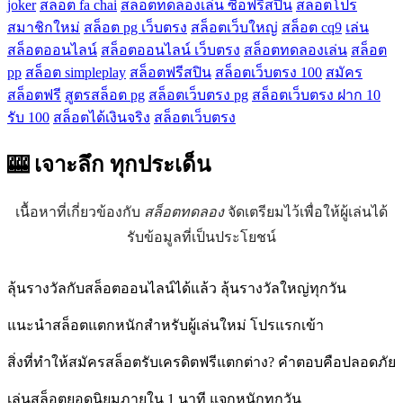
joker
สล็อต fa chai
สล็อตทดลองเล่น ซื้อฟรีสปิน
สล็อตโปร
สมาชิกใหม่
สล็อต pg เว็บตรง
สล็อตเว็บใหญ่
สล็อต cq9
เล่น
สล็อตออนไลน์
สล็อตออนไลน์ เว็บตรง
สล็อตทดลองเล่น
สล็อต
pp
สล็อต simpleplay
สล็อตฟรีสปิน
สล็อตเว็บตรง 100
สมัคร
สล็อตฟรี
สูตรสล็อต pg
สล็อตเว็บตรง pg
สล็อตเว็บตรง ฝาก 10
รับ 100
สล็อตได้เงินจริง
สล็อตเว็บตรง
🎰 เจาะลึก
ทุกประเด็น
เนื้อหาที่เกี่ยวข้องกับ
สล็อตทดลอง
จัดเตรียมไว้เพื่อให้ผู้เล่นได้
รับข้อมูลที่เป็นประโยชน์
ลุ้นรางวัลกับสล็อตออนไลน์ได้แล้ว ลุ้นรางวัลใหญ่ทุกวัน
แนะนำสล็อตแตกหนักสำหรับผู้เล่นใหม่ โปรแรกเข้า
สิ่งที่ทำให้สมัครสล็อตรับเครดิตฟรีแตกต่าง? คำตอบคือปลอดภัย
เล่นสล็อตยอดนิยมภายใน 1 นาที แจกหนักทุกวัน