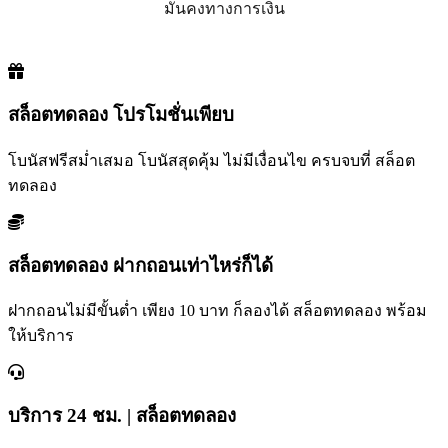
มั่นคงทางการเงิน
สล็อตทดลอง โปรโมชั่นเพียบ
โบนัสฟรีสม่ำเสมอ โบนัสสุดคุ้ม ไม่มีเงื่อนไข ครบจบที่ สล็อต
ทดลอง
สล็อตทดลอง ฝากถอนเท่าไหร่ก็ได้
ฝากถอนไม่มีขั้นต่ำ เพียง 10 บาท ก็ลองได้ สล็อตทดลอง พร้อม
ให้บริการ
บริการ 24 ชม. | สล็อตทดลอง