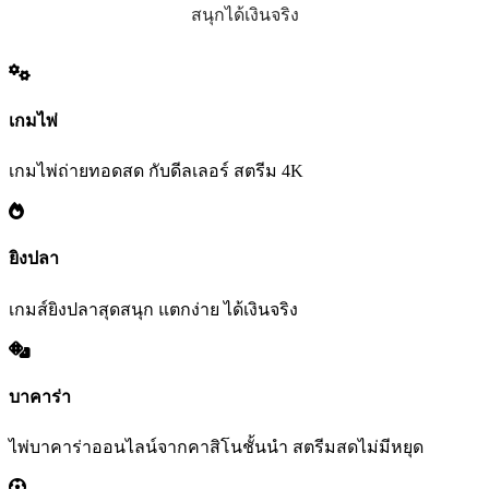
สนุกได้เงินจริง
เกมไพ่
เกมไพ่ถ่ายทอดสด กับดีลเลอร์ สตรีม 4K
ยิงปลา
เกมส์ยิงปลาสุดสนุก แตกง่าย ได้เงินจริง
บาคาร่า
ไพ่บาคาร่าออนไลน์จากคาสิโนชั้นนำ สตรีมสดไม่มีหยุด