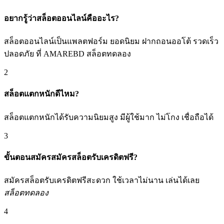
อยากรู้ว่าสล็อตออนไลน์คืออะไร?
สล็อตออนไลน์เป็นแพลตฟอร์ม ยอดนิยม ฝากถอนออโต้ รวดเร็ว
ปลอดภัย ที่ AMAREBD สล็อตทดลอง
2
สล็อตแตกหนักดีไหม?
สล็อตแตกหนักได้รับความนิยมสูง มีผู้ใช้มาก ไม่โกง เชื่อถือได้
3
ขั้นตอนสมัครสมัครสล็อตรับเครดิตฟรี?
สมัครสล็อตรับเครดิตฟรีสะดวก ใช้เวลาไม่นาน เล่นได้เลย
สล็อตทดลอง
4