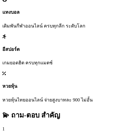
แทงบอล
เดิมพันกีฬาออนไลน์ ครบทุกลีก ระดับโลก
อีสปอร์ต
เกมยอดฮิต ครบทุกแมตช์
หวยหุ้น
หวยหุ้นไทยออนไลน์ จ่ายสูงบาทละ 900 ไม่อั้น
💫 ถาม-ตอบ
สำคัญ
1