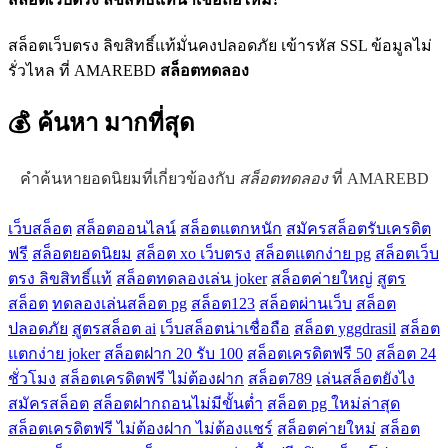
สล็อตเว็บตรง ลิขสิทธิ์แท้มั่นคงปลอดภัย เข้ารหัส SSL ข้อมูลไม่
รั่วไหล ที่ AMAREBD
สล็อตทดลอง
💰 ค้นหา
มากที่สุด
คำค้นหายอดนิยมที่เกี่ยวข้องกับ
สล็อตทดลอง
ที่ AMAREBD
เว็บสล็อต
สล็อตออนไลน์
สล็อตแตกหนัก
สมัครสล็อตรับเครดิต
ฟรี
สล็อตยอดนิยม
สล็อต xo เว็บตรง
สล็อตแตกง่าย pg
สล็อตเว็บ
ตรง ลิขสิทธิ์แท้
สล็อตทดลองเล่น joker
สล็อตค่ายใหญ่
สูตร
สล็อต
ทดลองเล่นสล็อต pg
สล็อต123
สล็อตผ่านเว็บ
สล็อต
ปลอดภัย
สูตรสล็อต ai
เว็บสล็อตน่าเชื่อถือ
สล็อต yggdrasil
สล็อต
แตกง่าย joker
สล็อตฝาก 20 รับ 100
สล็อตเครดิตฟรี 50
สล็อต 24
ชั่วโมง
สล็อตเครดิตฟรี ไม่ต้องฝาก
สล็อต789
เล่นสล็อตยังไง
สมัครสล็อต
สล็อตฝากถอนไม่มีขั้นต่ำ
สล็อต pg ใหม่ล่าสุด
สล็อตเครดิตฟรี ไม่ต้องฝาก ไม่ต้องแชร์
สล็อตค่ายใหม่
สล็อต