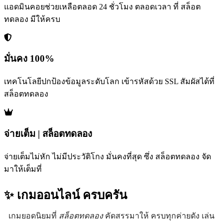
แอดมินคอยช่วยเหลือตลอด 24 ชั่วโมง ตลอดเวลา ที่ สล็อต
ทดลอง มีให้ครบ
มั่นคง 100%
เทคโนโลยีปกป้องข้อมูลระดับโลก เข้ารหัสด้วย SSL สัมผัสได้ที่
สล็อตทดลอง
จ่ายเต็ม | สล็อตทดลอง
จ่ายเต็มไม่หัก ไม่มีประวัติโกง มั่นคงที่สุด ซึ่ง สล็อตทดลอง จัด
มาให้เต็มที่
✨ เกมออนไลน์
ครบครัน
เกมยอดนิยมที่
สล็อตทดลอง
คัดสรรมาให้ ครบทุกค่ายดัง เล่น