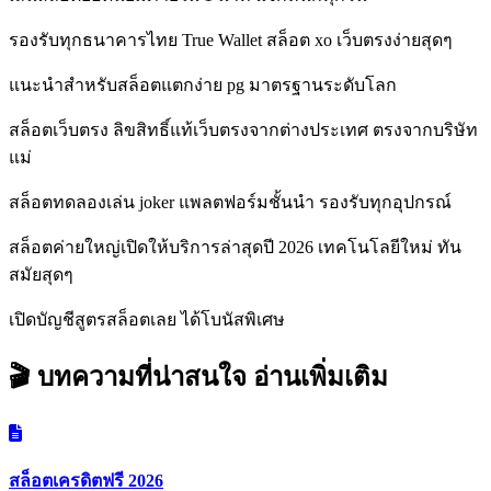
รองรับทุกธนาคารไทย True Wallet สล็อต xo เว็บตรงง่ายสุดๆ
แนะนำสำหรับสล็อตแตกง่าย pg มาตรฐานระดับโลก
สล็อตเว็บตรง ลิขสิทธิ์แท้เว็บตรงจากต่างประเทศ ตรงจากบริษัท
แม่
สล็อตทดลองเล่น joker แพลตฟอร์มชั้นนำ รองรับทุกอุปกรณ์
สล็อตค่ายใหญ่เปิดให้บริการล่าสุดปี 2026 เทคโนโลยีใหม่ ทัน
สมัยสุดๆ
เปิดบัญชีสูตรสล็อตเลย ได้โบนัสพิเศษ
🎬 บทความที่น่าสนใจ
อ่านเพิ่มเติม
สล็อตเครดิตฟรี 2026