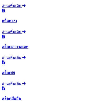
อ่านเพิ่มเติม
สล็อต123
อ่านเพิ่มเติม
สล็อตฝากวอเลท
อ่านเพิ่มเติม
สล็อต69
อ่านเพิ่มเติม
สล็อตมือถือ