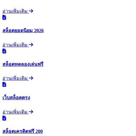
อ่านเพิ่มเติม
สล็อตยอดนิยม 2026
อ่านเพิ่มเติม
สล็อตทดลองเล่นฟรี
อ่านเพิ่มเติม
เว็บสล็อตตรง
อ่านเพิ่มเติม
สล็อตเครดิตฟรี 200