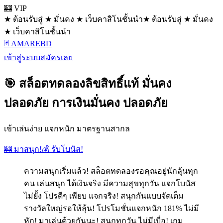
🎰 VIP
★ ต้อนรับสู่ ★ มั่นคง ★ เว็บคาสิโนชั้นนำ
★ ต้อนรับสู่ ★ มั่นคง
★ เว็บคาสิโนชั้นนำ
🃏 AMAREBD
เข้าสู่ระบบ
สมัครเลย
🎯 สล็อตทดลองลิขสิทธิ์แท้ มั่นคง
ปลอดภัย การเงินมั่นคง ปลอดภัย
เข้าเล่นง่าย แจกหนัก มาตรฐานสากล
🎰 มาสนุก!
💰 รับโบนัส!
ความสนุกเริ่มแล้ว! สล็อตทดลองรอคุณอยู่นักลุ้นทุก
คน เล่นสนุก ได้เงินจริง มีความสุขทุกวัน แจกโบนัส
ไม่ยั้ง โปรดีๆ เพียบ แจกจริง! สนุกกันแบบจัดเต็ม
รางวัลใหญ่รอให้ลุ้น! โปรโมชั่นแจกหนัก 181% ไม่มี
หัก! มาเล่นด้วยกันนะ! สนุกทุกวัน ไม่มีเบื่อ! เกม