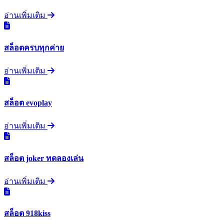
อ่านเพิ่มเติม
สล็อตครบทุกค่าย
อ่านเพิ่มเติม
สล็อต evoplay
อ่านเพิ่มเติม
สล็อต joker ทดลองเล่น
อ่านเพิ่มเติม
สล็อต 918kiss