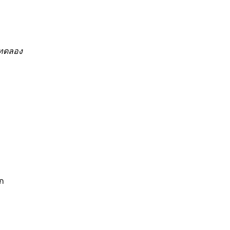
ทดลอง
ีก