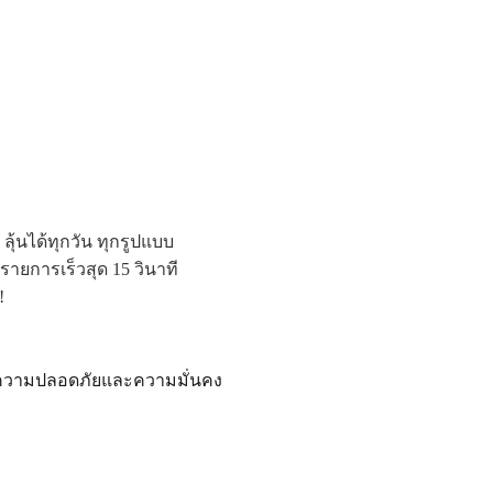
ุ้นได้ทุกวัน ทุกรูปแบบ
รายการเร็วสุด 15 วินาที
!
นตีความปลอดภัยและความมั่นคง