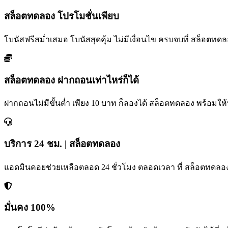
สล็อตทดลอง โปรโมชั่นเพียบ
โบนัสฟรีสม่ำเสมอ โบนัสสุดคุ้ม ไม่มีเงื่อนไข ครบจบที่ สล็อตทด
สล็อตทดลอง ฝากถอนเท่าไหร่ก็ได้
ฝากถอนไม่มีขั้นต่ำ เพียง 10 บาท ก็ลองได้ สล็อตทดลอง พร้อมให
บริการ 24 ชม. | สล็อตทดลอง
แอดมินคอยช่วยเหลือตลอด 24 ชั่วโมง ตลอดเวลา ที่ สล็อตทดลอง
มั่นคง 100%