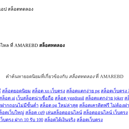
ลดแอป สล็อตทดลอง
รั่วไหล ที่ AMAREBD
สล็อตทดลอง
คำค้นหายอดนิยมที่เกี่ยวข้องกับ
สล็อตทดลอง
ที่ AMAREBD
ี
สล็อตยอดนิยม
สล็อต xo เว็บตรง
สล็อตแตกง่าย pg
สล็อตเว็บตรง ล
สล็อต ai
เว็บสล็อตน่าเชื่อถือ
สล็อต yggdrasil
สล็อตแตกง่าย joker
สล
ตฝากถอนไม่มีขั้นต่ำ
สล็อต pg ใหม่ล่าสุด
สล็อตเครดิตฟรี ไม่ต้องฝา
ล็อตเว็บใหญ่
สล็อต cq9
เล่นสล็อตออนไลน์
สล็อตออนไลน์ เว็บตรง
ว็บตรง ฝาก 10 รับ 100
สล็อตได้เงินจริง
สล็อตเว็บตรง