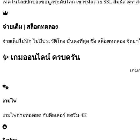
เทคโนโลยีปกป้องข้อมูลระดับโลก เข้ารหัสด้วย SSL สัมผัสได้ที่
จ่ายเต็ม | สล็อตทดลอง
จ่ายเต็มไม่หัก ไม่มีประวัติโกง มั่นคงที่สุด ซึ่ง สล็อตทดลอง จัดมาให
✨ เกมออนไลน์
ครบครัน
เกมย
เกมไพ่
เกมไพ่ถ่ายทอดสด กับดีลเลอร์ สตรีม 4K