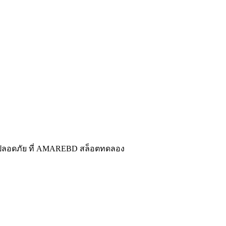
 ปลอดภัย ที่ AMAREBD สล็อตทดลอง