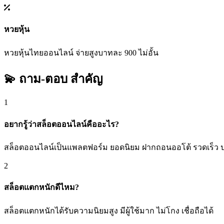
หวยหุ้น
หวยหุ้นไทยออนไลน์ จ่ายสูงบาทละ 900 ไม่อั้น
💫 ถาม-ตอบ
สำคัญ
1
อยากรู้ว่าสล็อตออนไลน์คืออะไร?
สล็อตออนไลน์เป็นแพลตฟอร์ม ยอดนิยม ฝากถอนออโต้ รวดเร็ว
2
สล็อตแตกหนักดีไหม?
สล็อตแตกหนักได้รับความนิยมสูง มีผู้ใช้มาก ไม่โกง เชื่อถือได้