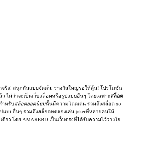
กจริง! สนุกกันแบบจัดเต็ม รางวัลใหญ่รอให้ลุ้น! โปรโมชั่น
แล้ว ไม่ว่าจะเป็นเว็บสล็อตหรือรูปแบบอื่นๆ โดยเฉพาะ
สล็อต
 สำหรับ
สล็อตยอดนิยม
นั้นมีความโดดเด่น รวมถึงสล็อต xo
ูปแบบอื่นๆ รวมถึงสล็อตทดลองเล่น jokerที่หลายคนให้
เดียว โดย AMAREBD เป็นเว็บตรงที่ได้รับความไว้วางใจ