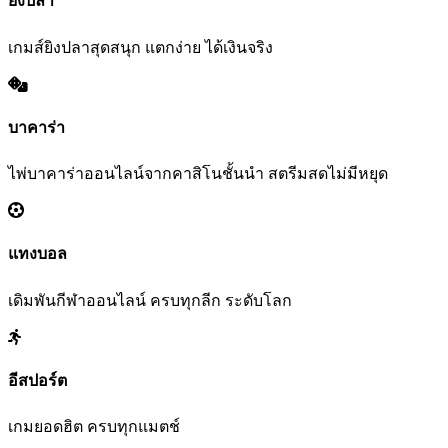
ยิงปลา
เกมส์ยิงปลาสุดสนุก แตกง่าย ได้เงินจริง
บาคาร่า
ไพ่บาคาร่าออนไลน์จากคาสิโนชั้นนำ สตรีมสดไม่มีหยุด
แทงบอล
เดิมพันกีฬาออนไลน์ ครบทุกลีก ระดับโลก
อีสปอร์ต
เกมยอดฮิต ครบทุกแมตช์