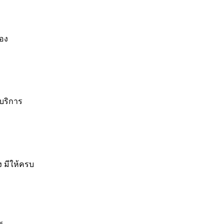
ลอง
้บริการ
 มีให้ครบ