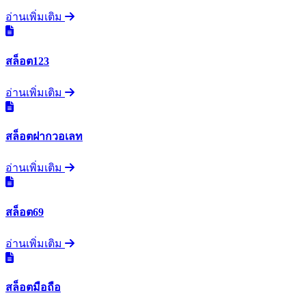
อ่านเพิ่มเติม
สล็อต123
อ่านเพิ่มเติม
สล็อตฝากวอเลท
อ่านเพิ่มเติม
สล็อต69
อ่านเพิ่มเติม
สล็อตมือถือ