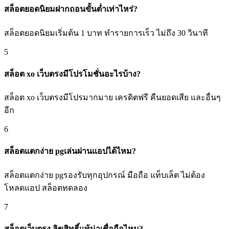
สล็อตยอดนิยมฝากถอนขั้นต่ำเท่าไหร่?
สล็อตยอดนิยมเริ่มต้น 1 บาท ทำรายการเร็ว ไม่ถึง 30 วินาที
5
สล็อต xo เว็บตรงมีโปรโมชั่นอะไรบ้าง?
สล็อต xo เว็บตรงมีโปรมากมาย เครดิตฟรี คืนยอดเสีย และอื่นๆ
อีก
6
สล็อตแตกง่าย pgเล่นผ่านแอปได้ไหม?
สล็อตแตกง่าย pgรองรับทุกอุปกรณ์ มือถือ แท็บเล็ต ไม่ต้อง
โหลดแอป สล็อตทดลอง
7
สล็อตเว็บตรง ลิขสิทธิ์แท้น่าเชื่อถือไหม?