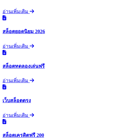
อ่านเพิ่มเติม
สล็อตยอดนิยม 2026
อ่านเพิ่มเติม
สล็อตทดลองเล่นฟรี
อ่านเพิ่มเติม
เว็บสล็อตตรง
อ่านเพิ่มเติม
สล็อตเครดิตฟรี 200