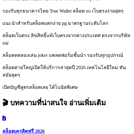
รองรับทุกธนาคารไทย True Wallet สล็อต xo เว็บตรงง่ายสุดๆ
แนะนำสำหรับสล็อตแตกง่าย pg มาตรฐานระดับโลก
สล็อตเว็บตรง ลิขสิทธิ์แท้เว็บตรงจากต่างประเทศ ตรงจากบริษัท
แม่
สล็อตทดลองเล่น joker แพลตฟอร์มชั้นนำ รองรับทุกอุปกรณ์
สล็อตค่ายใหญ่เปิดให้บริการล่าสุดปี 2026 เทคโนโลยีใหม่ ทัน
สมัยสุดๆ
เปิดบัญชีสูตรสล็อตเลย ได้โบนัสพิเศษ
🎬 บทความที่น่าสนใจ
อ่านเพิ่มเติม
สล็อตเครดิตฟรี 2026