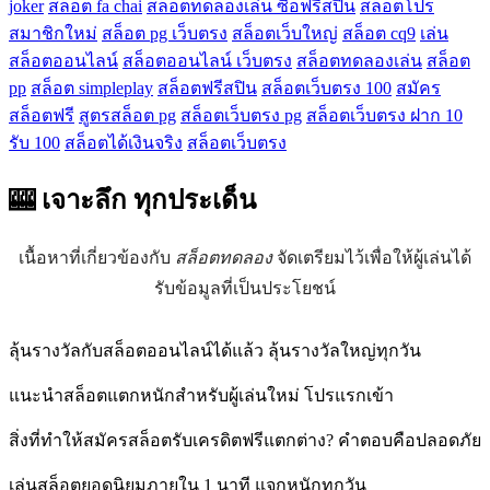
joker
สล็อต fa chai
สล็อตทดลองเล่น ซื้อฟรีสปิน
สล็อตโปร
สมาชิกใหม่
สล็อต pg เว็บตรง
สล็อตเว็บใหญ่
สล็อต cq9
เล่น
สล็อตออนไลน์
สล็อตออนไลน์ เว็บตรง
สล็อตทดลองเล่น
สล็อต
pp
สล็อต simpleplay
สล็อตฟรีสปิน
สล็อตเว็บตรง 100
สมัคร
สล็อตฟรี
สูตรสล็อต pg
สล็อตเว็บตรง pg
สล็อตเว็บตรง ฝาก 10
รับ 100
สล็อตได้เงินจริง
สล็อตเว็บตรง
🎰 เจาะลึก
ทุกประเด็น
เนื้อหาที่เกี่ยวข้องกับ
สล็อตทดลอง
จัดเตรียมไว้เพื่อให้ผู้เล่นได้
รับข้อมูลที่เป็นประโยชน์
ลุ้นรางวัลกับสล็อตออนไลน์ได้แล้ว ลุ้นรางวัลใหญ่ทุกวัน
แนะนำสล็อตแตกหนักสำหรับผู้เล่นใหม่ โปรแรกเข้า
สิ่งที่ทำให้สมัครสล็อตรับเครดิตฟรีแตกต่าง? คำตอบคือปลอดภัย
เล่นสล็อตยอดนิยมภายใน 1 นาที แจกหนักทุกวัน