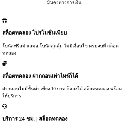
มั่นคงทางการเงิน
สล็อตทดลอง โปรโมชั่นเพียบ
โบนัสฟรีสม่ำเสมอ โบนัสสุดคุ้ม ไม่มีเงื่อนไข ครบจบที่ สล็อต
ทดลอง
สล็อตทดลอง ฝากถอนเท่าไหร่ก็ได้
ฝากถอนไม่มีขั้นต่ำ เพียง 10 บาท ก็ลองได้ สล็อตทดลอง พร้อม
ให้บริการ
บริการ 24 ชม. | สล็อตทดลอง