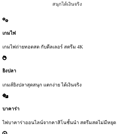
สนุกได้เงินจริง
เกมไพ่
เกมไพ่ถ่ายทอดสด กับดีลเลอร์ สตรีม 4K
ยิงปลา
เกมส์ยิงปลาสุดสนุก แตกง่าย ได้เงินจริง
บาคาร่า
ไพ่บาคาร่าออนไลน์จากคาสิโนชั้นนำ สตรีมสดไม่มีหยุด