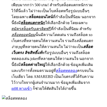
เพียบมากกว่า 500 เกม! สำหรับสล็อตแตกหนักรวม
ไว้ที่นี่แล้ว ไม่ว่าจะเป็นเว็บสล็อตหรือรูปแบบอื่นๆ
โดยเฉพาะ
สล็อตออนไลน์
ที่กำลังเป็นที่นิยม นอกจาก
นี้ยังมี
สล็อตแตกหนัก
ให้เลือกอีกด้วย โดยเฉพาะ
สมัครสล็อตรับเครดิตฟรี
ที่กำลังเป็นที่นิยม สำหรับ
สล็อตยอดนิยม
นั้นมีความโดดเด่น รวมถึงสล็อต xo
เว็บตรงที่หลายคนให้ความสนใจ รวมถึง
สล็อตแตก
ง่าย pg
ที่หลายคนให้ความสนใจ ไม่ว่าจะเป็น
สล็อต
เว็บตรง ลิขสิทธิ์แท้
หรือรูปแบบอื่นๆ รวมถึงสล็อต
ทดลองเล่น jokerที่หลายคนให้ความสนใจ นอกจาก
นี้ยังมี
สล็อตค่ายใหญ่
ให้เลือกอีกด้วย ข้อมูลเพิ่มเติม
และบริการทั้งหมดรวมอยู่ที่
สล็อตทดลอง
ครบจบใน
เว็บเดียว โดย AMAREBD เป็นเว็บตรงที่ได้รับความ
ไว้วางใจจากผู้เล่นจำนวนมาก ข้อมูลเพิ่มเติมจาก
m98 ทางเข้า
ก็ช่วยให้ตัดสินใจได้ง่ายขึ้น