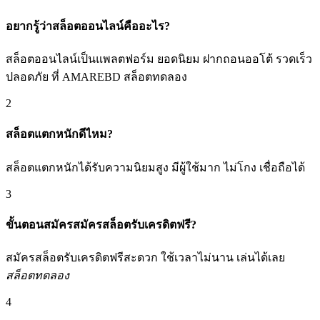
อยากรู้ว่าสล็อตออนไลน์คืออะไร?
สล็อตออนไลน์เป็นแพลตฟอร์ม ยอดนิยม ฝากถอนออโต้ รวดเร็ว
ปลอดภัย ที่ AMAREBD สล็อตทดลอง
2
สล็อตแตกหนักดีไหม?
สล็อตแตกหนักได้รับความนิยมสูง มีผู้ใช้มาก ไม่โกง เชื่อถือได้
3
ขั้นตอนสมัครสมัครสล็อตรับเครดิตฟรี?
สมัครสล็อตรับเครดิตฟรีสะดวก ใช้เวลาไม่นาน เล่นได้เลย
สล็อตทดลอง
4