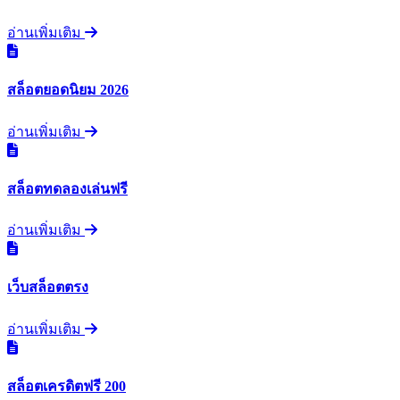
อ่านเพิ่มเติม
สล็อตยอดนิยม 2026
อ่านเพิ่มเติม
สล็อตทดลองเล่นฟรี
อ่านเพิ่มเติม
เว็บสล็อตตรง
อ่านเพิ่มเติม
สล็อตเครดิตฟรี 200