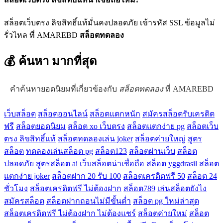
สล็อตเว็บตรง ลิขสิทธิ์แท้มั่นคงปลอดภัย เข้ารหัส SSL ข้อมูลไม่
รั่วไหล ที่ AMAREBD
สล็อตทดลอง
💰 ค้นหา
มากที่สุด
คำค้นหายอดนิยมที่เกี่ยวข้องกับ
สล็อตทดลอง
ที่ AMAREBD
เว็บสล็อต
สล็อตออนไลน์
สล็อตแตกหนัก
สมัครสล็อตรับเครดิต
ฟรี
สล็อตยอดนิยม
สล็อต xo เว็บตรง
สล็อตแตกง่าย pg
สล็อตเว็บ
ตรง ลิขสิทธิ์แท้
สล็อตทดลองเล่น joker
สล็อตค่ายใหญ่
สูตร
สล็อต
ทดลองเล่นสล็อต pg
สล็อต123
สล็อตผ่านเว็บ
สล็อต
ปลอดภัย
สูตรสล็อต ai
เว็บสล็อตน่าเชื่อถือ
สล็อต yggdrasil
สล็อต
แตกง่าย joker
สล็อตฝาก 20 รับ 100
สล็อตเครดิตฟรี 50
สล็อต 24
ชั่วโมง
สล็อตเครดิตฟรี ไม่ต้องฝาก
สล็อต789
เล่นสล็อตยังไง
สมัครสล็อต
สล็อตฝากถอนไม่มีขั้นต่ำ
สล็อต pg ใหม่ล่าสุด
สล็อตเครดิตฟรี ไม่ต้องฝาก ไม่ต้องแชร์
สล็อตค่ายใหม่
สล็อต