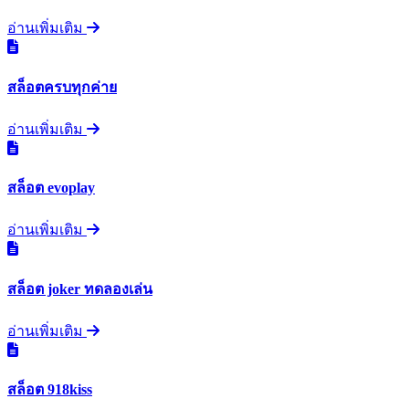
อ่านเพิ่มเติม
สล็อตครบทุกค่าย
อ่านเพิ่มเติม
สล็อต evoplay
อ่านเพิ่มเติม
สล็อต joker ทดลองเล่น
อ่านเพิ่มเติม
สล็อต 918kiss