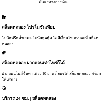
มั่นคงทางการเงิน
สล็อตทดลอง โปรโมชั่นเพียบ
โบนัสฟรีสม่ำเสมอ โบนัสสุดคุ้ม ไม่มีเงื่อนไข ครบจบที่ สล็อต
ทดลอง
สล็อตทดลอง ฝากถอนเท่าไหร่ก็ได้
ฝากถอนไม่มีขั้นต่ำ เพียง 10 บาท ก็ลองได้ สล็อตทดลอง พร้อม
ให้บริการ
บริการ 24 ชม. | สล็อตทดลอง