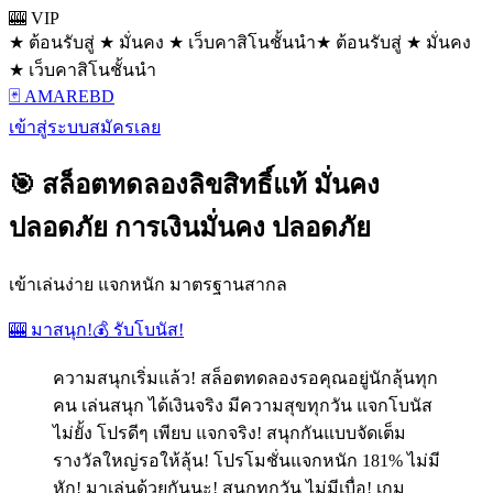
🎰 VIP
★ ต้อนรับสู่ ★ มั่นคง ★ เว็บคาสิโนชั้นนำ
★ ต้อนรับสู่ ★ มั่นคง
★ เว็บคาสิโนชั้นนำ
🃏 AMAREBD
เข้าสู่ระบบ
สมัครเลย
🎯 สล็อตทดลองลิขสิทธิ์แท้ มั่นคง
ปลอดภัย การเงินมั่นคง ปลอดภัย
เข้าเล่นง่าย แจกหนัก มาตรฐานสากล
🎰 มาสนุก!
💰 รับโบนัส!
ความสนุกเริ่มแล้ว! สล็อตทดลองรอคุณอยู่นักลุ้นทุก
คน เล่นสนุก ได้เงินจริง มีความสุขทุกวัน แจกโบนัส
ไม่ยั้ง โปรดีๆ เพียบ แจกจริง! สนุกกันแบบจัดเต็ม
รางวัลใหญ่รอให้ลุ้น! โปรโมชั่นแจกหนัก 181% ไม่มี
หัก! มาเล่นด้วยกันนะ! สนุกทุกวัน ไม่มีเบื่อ! เกม