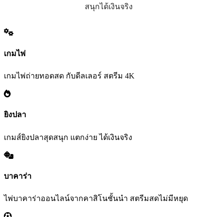
สนุกได้เงินจริง
เกมไพ่
เกมไพ่ถ่ายทอดสด กับดีลเลอร์ สตรีม 4K
ยิงปลา
เกมส์ยิงปลาสุดสนุก แตกง่าย ได้เงินจริง
บาคาร่า
ไพ่บาคาร่าออนไลน์จากคาสิโนชั้นนำ สตรีมสดไม่มีหยุด