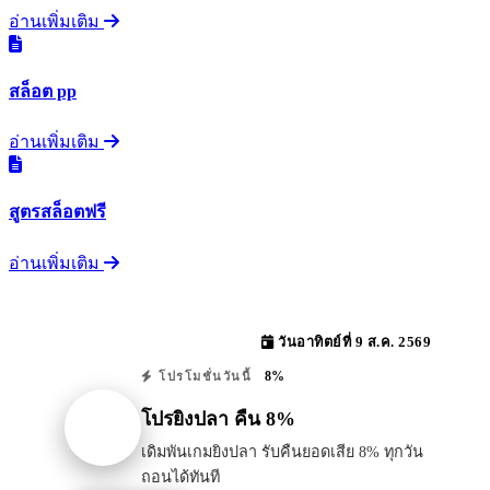
อ่านเพิ่มเติม
สล็อต pp
อ่านเพิ่มเติม
สูตรสล็อตฟรี
อ่านเพิ่มเติม
วันอาทิตย์ที่ 9 ส.ค. 2569
8%
โปรโมชั่นวันนี้
โปรยิงปลา คืน 8%
เดิมพันเกมยิงปลา รับคืนยอดเสีย 8% ทุกวัน
ถอนได้ทันที