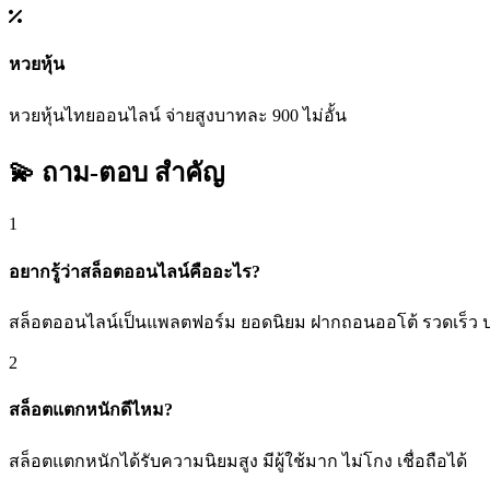
หวยหุ้น
หวยหุ้นไทยออนไลน์ จ่ายสูงบาทละ 900 ไม่อั้น
💫 ถาม-ตอบ
สำคัญ
1
อยากรู้ว่าสล็อตออนไลน์คืออะไร?
สล็อตออนไลน์เป็นแพลตฟอร์ม ยอดนิยม ฝากถอนออโต้ รวดเร็ว
2
สล็อตแตกหนักดีไหม?
สล็อตแตกหนักได้รับความนิยมสูง มีผู้ใช้มาก ไม่โกง เชื่อถือได้