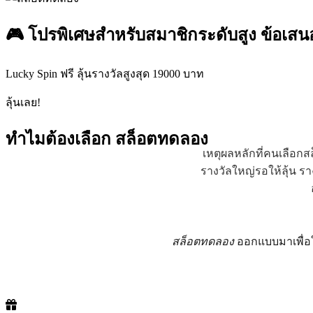
🎮 โปรพิเศษสำหรับสมาชิกระดับสูง ข้อเสน
Lucky Spin ฟรี ลุ้นรางวัลสูงสุด 19000 บาท
ลุ้นเลย!
ทำไมต้องเลือก
สล็อตทดลอง
เหตุผลหลักที่คนเลือกส
รางวัลใหญ่รอให้ลุ้น รา
สล็อตทดลอง
ออกแบบมาเพื่อใ