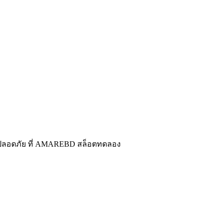
 ปลอดภัย ที่ AMAREBD สล็อตทดลอง