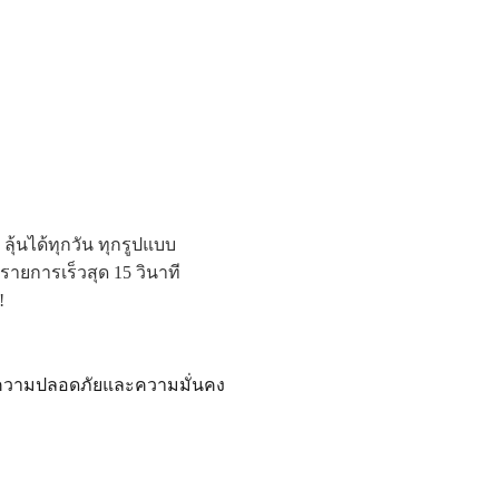
ุ้นได้ทุกวัน ทุกรูปแบบ
รายการเร็วสุด 15 วินาที
!
นตีความปลอดภัยและความมั่นคง