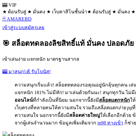
🎰 VIP
★ ต้อนรับสู่ ★ มั่นคง ★ เว็บคาสิโนชั้นนำ
★ ต้อนรับสู่ ★ มั่นคง ★
🃏 AMAREBD
เข้าสู่ระบบ
สมัครเลย
🎯 สล็อตทดลองลิขสิทธิ์แท้ มั่นคง ปลอดภัย
เข้าเล่นง่าย แจกหนัก มาตรฐานสากล
🎰 มาสนุก!
💰 รับโบนัส!
ความสนุกเริ่มแล้ว! สล็อตทดลองรอคุณอยู่นักลุ้นทุกคน เล่นส
แจกหนัก 181% ไม่มีหัก! มาเล่นด้วยกันนะ! สนุกทุกวัน ไม่มี
ออนไลน์
ที่กำลังเป็นที่นิยม นอกจากนี้ยังมี
สล็อตแตกหนัก
ให
เว็บตรงที่หลายคนให้ความสนใจ รวมถึง
สล็อตแตกง่าย pg
ท
ความสนใจ นอกจากนี้ยังมี
สล็อตค่ายใหญ่
ให้เลือกอีกด้วย ข
จากผู้เล่นจำนวนมาก ข้อมูลเพิ่มเติมจาก
m98 ทางเข้า
ก็ช่วย