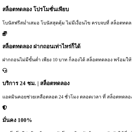
สล็อตทดลอง โปรโมชั่นเพียบ
โบนัสฟรีสม่ำเสมอ โบนัสสุดคุ้ม ไม่มีเงื่อนไข ครบจบที่ สล็อตทด
สล็อตทดลอง ฝากถอนเท่าไหร่ก็ได้
ฝากถอนไม่มีขั้นต่ำ เพียง 10 บาท ก็ลองได้ สล็อตทดลอง พร้อมให
บริการ 24 ชม. | สล็อตทดลอง
แอดมินคอยช่วยเหลือตลอด 24 ชั่วโมง ตลอดเวลา ที่ สล็อตทดลอง
มั่นคง 100%