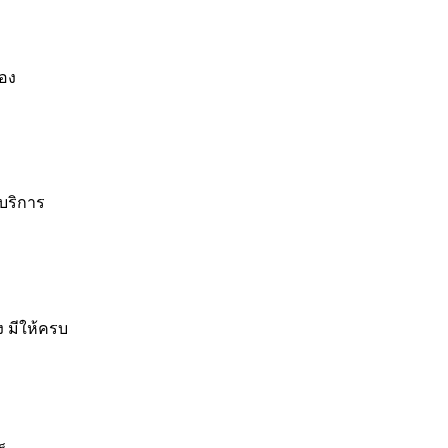
ลอง
้บริการ
 มีให้ครบ