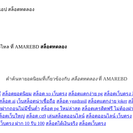
ลดแอป สล็อตทดลอง
รั่วไหล ที่ AMAREBD
สล็อตทดลอง
คำค้นหายอดนิยมที่เกี่ยวข้องกับ
สล็อตทดลอง
ที่ AMAREBD
ี
สล็อตยอดนิยม
สล็อต xo เว็บตรง
สล็อตแตกง่าย pg
สล็อตเว็บตรง ล
สล็อต ai
เว็บสล็อตน่าเชื่อถือ
สล็อต yggdrasil
สล็อตแตกง่าย joker
สล
ตฝากถอนไม่มีขั้นต่ำ
สล็อต pg ใหม่ล่าสุด
สล็อตเครดิตฟรี ไม่ต้องฝา
ล็อตเว็บใหญ่
สล็อต cq9
เล่นสล็อตออนไลน์
สล็อตออนไลน์ เว็บตรง
ว็บตรง ฝาก 10 รับ 100
สล็อตได้เงินจริง
สล็อตเว็บตรง