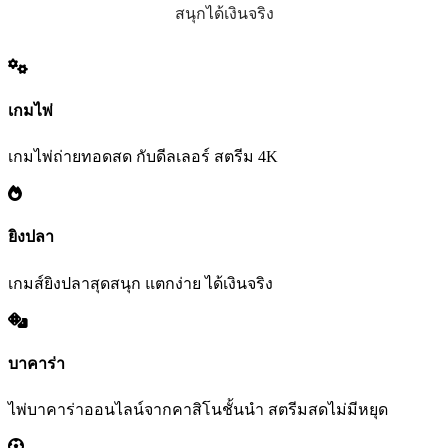
สนุกได้เงินจริง
เกมไพ่
เกมไพ่ถ่ายทอดสด กับดีลเลอร์ สตรีม 4K
ยิงปลา
เกมส์ยิงปลาสุดสนุก แตกง่าย ได้เงินจริง
บาคาร่า
ไพ่บาคาร่าออนไลน์จากคาสิโนชั้นนำ สตรีมสดไม่มีหยุด