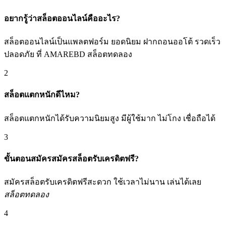
อยากรู้ว่าสล็อตออนไลน์คืออะไร?
สล็อตออนไลน์เป็นแพลตฟอร์ม ยอดนิยม ฝากถอนออโต้ รวดเร็ว
ปลอดภัย ที่ AMAREBD สล็อตทดลอง
2
สล็อตแตกหนักดีไหม?
สล็อตแตกหนักได้รับความนิยมสูง มีผู้ใช้มาก ไม่โกง เชื่อถือได้
3
ขั้นตอนสมัครสมัครสล็อตรับเครดิตฟรี?
สมัครสล็อตรับเครดิตฟรีสะดวก ใช้เวลาไม่นาน เล่นได้เลย
สล็อตทดลอง
4