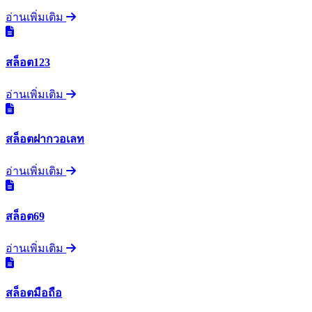
อ่านเพิ่มเติม
สล็อต123
อ่านเพิ่มเติม
สล็อตฝากวอเลท
อ่านเพิ่มเติม
สล็อต69
อ่านเพิ่มเติม
สล็อตมือถือ