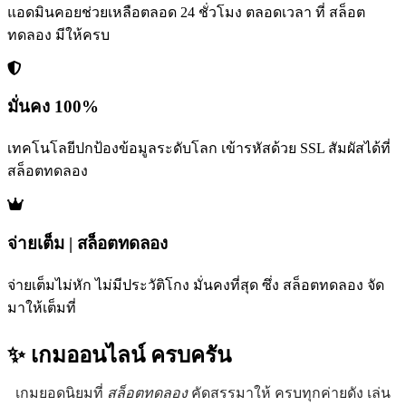
แอดมินคอยช่วยเหลือตลอด 24 ชั่วโมง ตลอดเวลา ที่ สล็อต
ทดลอง มีให้ครบ
มั่นคง 100%
เทคโนโลยีปกป้องข้อมูลระดับโลก เข้ารหัสด้วย SSL สัมผัสได้ที่
สล็อตทดลอง
จ่ายเต็ม | สล็อตทดลอง
จ่ายเต็มไม่หัก ไม่มีประวัติโกง มั่นคงที่สุด ซึ่ง สล็อตทดลอง จัด
มาให้เต็มที่
✨ เกมออนไลน์
ครบครัน
เกมยอดนิยมที่
สล็อตทดลอง
คัดสรรมาให้ ครบทุกค่ายดัง เล่น