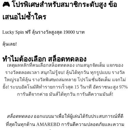
🎮 โปรพิเศษสำหรับสมาชิกระดับสูง ข้อ
เสนอไม่ซ้ำใคร
Lucky Spin ฟรี ลุ้นรางวัลสูงสุด 19000 บาท
ลุ้นเลย!
ทำไมต้องเลือก
สล็อตทดลอง
เหตุผลหลักที่คนเลือกสล็อตทดลอง เกมสนุกจัดเต็ม แจกของ
รางวัลตลอดเวลา สนุกไม่รู้จบ! ลุ้นได้ทุกวัน ทุกรูปแบบ รางวัล
ใหญ่รอให้ลุ้น รางวัลพิเศษถล่มทลาย โปรโมชั่นจัดเต็ม แจกไม่
ยั้ง! ระบบอัตโนมัติทำรายการเร็วสุด 15 วินาที อัตราชนะสูง 97%
การันตีจากค่าย มันส์ได้ทุกวัน การันตีความมันส์!
สล็อตทดลอง
ออกแบบมาเพื่อให้ผู้เล่นได้รับประสบการณ์ที่ดี
ที่สุดในทุกด้าน AMAREBD การันตีความปลอดภัยและความ