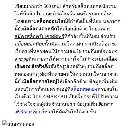
เพียบมากกว่า 500 เกม! สำหรับสล็อตแตกหนักรวม
ไว้ที่นี่แล้ว ไม่ว่าจะเป็นเว็บสล็อตหรือรูปแบบอื่นๆ
โดยเฉพาะ
สล็อตออนไลน์
ที่กำลังเป็นที่นิยม นอกจาก
นี้ยังมี
สล็อตแตกหนัก
ให้เลือกอีกด้วย โดยเฉพาะ
สมัครสล็อตรับเครดิตฟรี
ที่กำลังเป็นที่นิยม สำหรับ
สล็อตยอดนิยม
นั้นมีความโดดเด่น รวมถึงสล็อต xo
เว็บตรงที่หลายคนให้ความสนใจ รวมถึง
สล็อตแตก
ง่าย pg
ที่หลายคนให้ความสนใจ ไม่ว่าจะเป็น
สล็อต
เว็บตรง ลิขสิทธิ์แท้
หรือรูปแบบอื่นๆ รวมถึงสล็อต
ทดลองเล่น jokerที่หลายคนให้ความสนใจ นอกจาก
นี้ยังมี
สล็อตค่ายใหญ่
ให้เลือกอีกด้วย ข้อมูลเพิ่มเติม
และบริการทั้งหมดรวมอยู่ที่
สล็อตทดลอง
ครบจบใน
เว็บเดียว โดย AMAREBD เป็นเว็บตรงที่ได้รับความ
ไว้วางใจจากผู้เล่นจำนวนมาก ข้อมูลเพิ่มเติมจาก
m98 ทางเข้า
ก็ช่วยให้ตัดสินใจได้ง่ายขึ้น