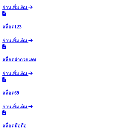
อ่านเพิ่มเติม
สล็อต123
อ่านเพิ่มเติม
สล็อตฝากวอเลท
อ่านเพิ่มเติม
สล็อต69
อ่านเพิ่มเติม
สล็อตมือถือ