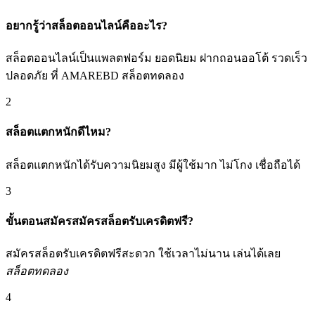
อยากรู้ว่าสล็อตออนไลน์คืออะไร?
สล็อตออนไลน์เป็นแพลตฟอร์ม ยอดนิยม ฝากถอนออโต้ รวดเร็ว
ปลอดภัย ที่ AMAREBD สล็อตทดลอง
2
สล็อตแตกหนักดีไหม?
สล็อตแตกหนักได้รับความนิยมสูง มีผู้ใช้มาก ไม่โกง เชื่อถือได้
3
ขั้นตอนสมัครสมัครสล็อตรับเครดิตฟรี?
สมัครสล็อตรับเครดิตฟรีสะดวก ใช้เวลาไม่นาน เล่นได้เลย
สล็อตทดลอง
4