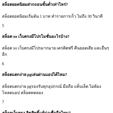
สล็อตยอดนิยมฝากถอนขั้นต่ำเท่าไหร่?
สล็อตยอดนิยมเริ่มต้น 1 บาท ทำรายการเร็ว ไม่ถึง 30 วินาที
5
สล็อต xo เว็บตรงมีโปรโมชั่นอะไรบ้าง?
สล็อต xo เว็บตรงมีโปรมากมาย เครดิตฟรี คืนยอดเสีย และอื่นๆ
อีก
6
สล็อตแตกง่าย pgเล่นผ่านแอปได้ไหม?
สล็อตแตกง่าย pgรองรับทุกอุปกรณ์ มือถือ แท็บเล็ต ไม่ต้อง
โหลดแอป สล็อตทดลอง
7
สล็อตเว็บตรง ลิขสิทธิ์แท้น่าเชื่อถือไหม?