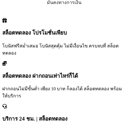
มั่นคงทางการเงิน
สล็อตทดลอง โปรโมชั่นเพียบ
โบนัสฟรีสม่ำเสมอ โบนัสสุดคุ้ม ไม่มีเงื่อนไข ครบจบที่ สล็อต
ทดลอง
สล็อตทดลอง ฝากถอนเท่าไหร่ก็ได้
ฝากถอนไม่มีขั้นต่ำ เพียง 10 บาท ก็ลองได้ สล็อตทดลอง พร้อม
ให้บริการ
บริการ 24 ชม. | สล็อตทดลอง