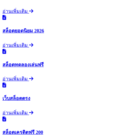
อ่านเพิ่มเติม
สล็อตยอดนิยม 2026
อ่านเพิ่มเติม
สล็อตทดลองเล่นฟรี
อ่านเพิ่มเติม
เว็บสล็อตตรง
อ่านเพิ่มเติม
สล็อตเครดิตฟรี 200