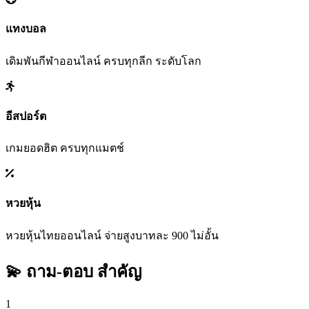
แทงบอล
เดิมพันกีฬาออนไลน์ ครบทุกลีก ระดับโลก
อีสปอร์ต
เกมยอดฮิต ครบทุกแมตช์
หวยหุ้น
หวยหุ้นไทยออนไลน์ จ่ายสูงบาทละ 900 ไม่อั้น
💫 ถาม-ตอบ
สำคัญ
1