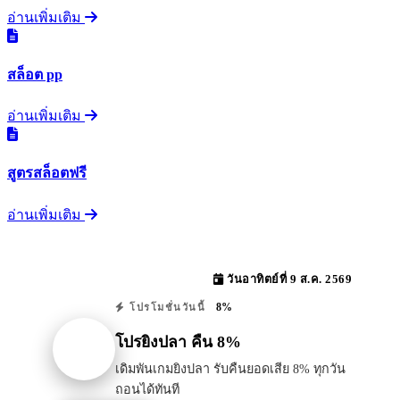
อ่านเพิ่มเติม
สล็อต pp
อ่านเพิ่มเติม
สูตรสล็อตฟรี
อ่านเพิ่มเติม
วันอาทิตย์ที่ 9 ส.ค. 2569
8%
โปรโมชั่นวันนี้
โปรยิงปลา คืน 8%
เดิมพันเกมยิงปลา รับคืนยอดเสีย 8% ทุกวัน
ถอนได้ทันที