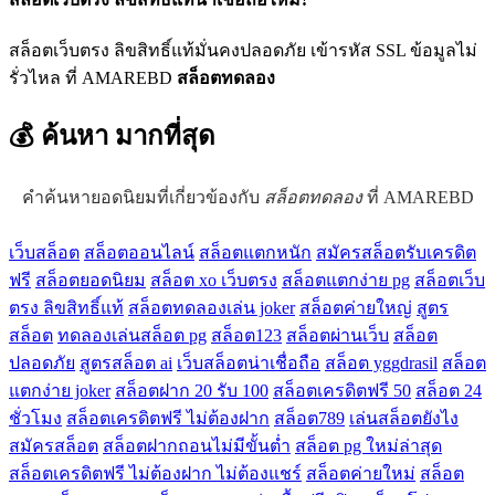
สล็อตเว็บตรง ลิขสิทธิ์แท้มั่นคงปลอดภัย เข้ารหัส SSL ข้อมูลไม่
รั่วไหล ที่ AMAREBD
สล็อตทดลอง
💰 ค้นหา
มากที่สุด
คำค้นหายอดนิยมที่เกี่ยวข้องกับ
สล็อตทดลอง
ที่ AMAREBD
เว็บสล็อต
สล็อตออนไลน์
สล็อตแตกหนัก
สมัครสล็อตรับเครดิต
ฟรี
สล็อตยอดนิยม
สล็อต xo เว็บตรง
สล็อตแตกง่าย pg
สล็อตเว็บ
ตรง ลิขสิทธิ์แท้
สล็อตทดลองเล่น joker
สล็อตค่ายใหญ่
สูตร
สล็อต
ทดลองเล่นสล็อต pg
สล็อต123
สล็อตผ่านเว็บ
สล็อต
ปลอดภัย
สูตรสล็อต ai
เว็บสล็อตน่าเชื่อถือ
สล็อต yggdrasil
สล็อต
แตกง่าย joker
สล็อตฝาก 20 รับ 100
สล็อตเครดิตฟรี 50
สล็อต 24
ชั่วโมง
สล็อตเครดิตฟรี ไม่ต้องฝาก
สล็อต789
เล่นสล็อตยังไง
สมัครสล็อต
สล็อตฝากถอนไม่มีขั้นต่ำ
สล็อต pg ใหม่ล่าสุด
สล็อตเครดิตฟรี ไม่ต้องฝาก ไม่ต้องแชร์
สล็อตค่ายใหม่
สล็อต