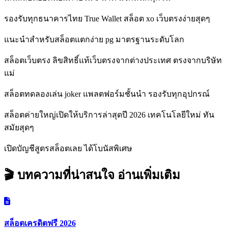
รองรับทุกธนาคารไทย True Wallet สล็อต xo เว็บตรงง่ายสุดๆ
แนะนำสำหรับสล็อตแตกง่าย pg มาตรฐานระดับโลก
สล็อตเว็บตรง ลิขสิทธิ์แท้เว็บตรงจากต่างประเทศ ตรงจากบริษัท
แม่
สล็อตทดลองเล่น joker แพลตฟอร์มชั้นนำ รองรับทุกอุปกรณ์
สล็อตค่ายใหญ่เปิดให้บริการล่าสุดปี 2026 เทคโนโลยีใหม่ ทัน
สมัยสุดๆ
เปิดบัญชีสูตรสล็อตเลย ได้โบนัสพิเศษ
🎬 บทความที่น่าสนใจ
อ่านเพิ่มเติม
สล็อตเครดิตฟรี 2026