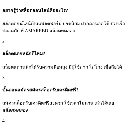
อยากรู้ว่าสล็อตออนไลน์คืออะไร?
สล็อตออนไลน์เป็นแพลตฟอร์ม ยอดนิยม ฝากถอนออโต้ รวดเร็ว
ปลอดภัย ที่ AMAREBD สล็อตทดลอง
2
สล็อตแตกหนักดีไหม?
สล็อตแตกหนักได้รับความนิยมสูง มีผู้ใช้มาก ไม่โกง เชื่อถือได้
3
ขั้นตอนสมัครสมัครสล็อตรับเครดิตฟรี?
สมัครสล็อตรับเครดิตฟรีสะดวก ใช้เวลาไม่นาน เล่นได้เลย
สล็อตทดลอง
4