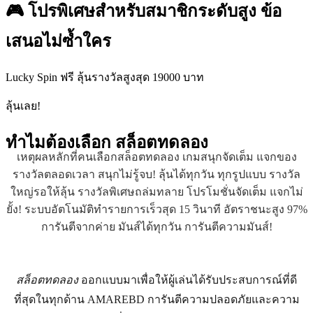
🎮 โปรพิเศษสำหรับสมาชิกระดับสูง ข้อ
เสนอไม่ซ้ำใคร
Lucky Spin ฟรี ลุ้นรางวัลสูงสุด 19000 บาท
ลุ้นเลย!
ทำไมต้องเลือก
สล็อตทดลอง
เหตุผลหลักที่คนเลือกสล็อตทดลอง เกมสนุกจัดเต็ม แจกของ
รางวัลตลอดเวลา สนุกไม่รู้จบ! ลุ้นได้ทุกวัน ทุกรูปแบบ รางวัล
ใหญ่รอให้ลุ้น รางวัลพิเศษถล่มทลาย โปรโมชั่นจัดเต็ม แจกไม่
ยั้ง! ระบบอัตโนมัติทำรายการเร็วสุด 15 วินาที อัตราชนะสูง 97%
การันตีจากค่าย มันส์ได้ทุกวัน การันตีความมันส์!
สล็อตทดลอง
ออกแบบมาเพื่อให้ผู้เล่นได้รับประสบการณ์ที่ดี
ที่สุดในทุกด้าน AMAREBD การันตีความปลอดภัยและความ