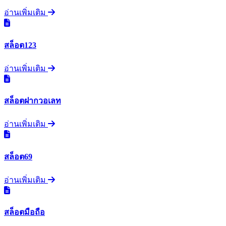
อ่านเพิ่มเติม
สล็อต123
อ่านเพิ่มเติม
สล็อตฝากวอเลท
อ่านเพิ่มเติม
สล็อต69
อ่านเพิ่มเติม
สล็อตมือถือ