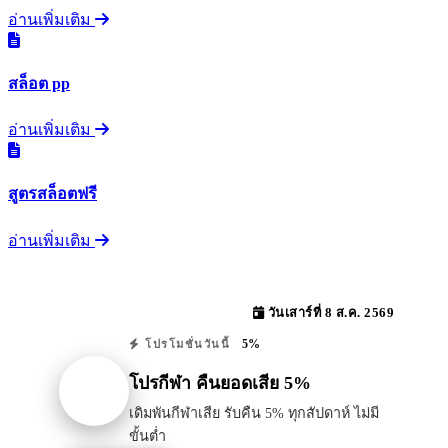
อ่านเพิ่มเติม
สล็อต pp
อ่านเพิ่มเติม
สูตรสล็อตฟรี
อ่านเพิ่มเติม
วันเสาร์ที่ 8 ส.ค. 2569
5%
โปรโมชั่นวันนี้
โปรกีฬา คืนยอดเสีย 5%
เดิมพันกีฬาเสีย รับคืน 5% ทุกสัปดาห์ ไม่มี
ขั้นต่ำ