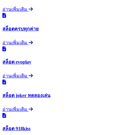
อ่านเพิ่มเติม
สล็อตครบทุกค่าย
อ่านเพิ่มเติม
สล็อต evoplay
อ่านเพิ่มเติม
สล็อต joker ทดลองเล่น
อ่านเพิ่มเติม
สล็อต 918kiss