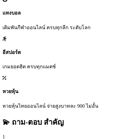
แทงบอล
เดิมพันกีฬาออนไลน์ ครบทุกลีก ระดับโลก
อีสปอร์ต
เกมยอดฮิต ครบทุกแมตช์
หวยหุ้น
หวยหุ้นไทยออนไลน์ จ่ายสูงบาทละ 900 ไม่อั้น
💫 ถาม-ตอบ
สำคัญ
1