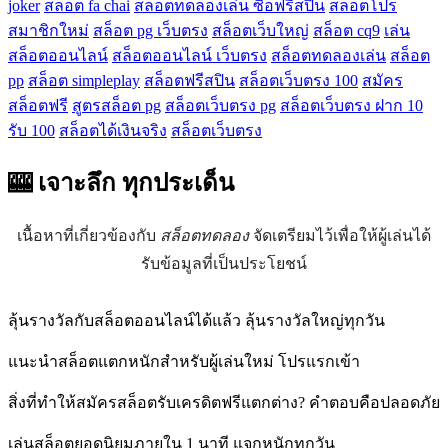
joker
สล็อต fa chai
สล็อตทดลองเล่น ซื้อฟรีสปิน
สล็อตโปร
สมาชิกใหม่
สล็อต pg เว็บตรง
สล็อตเว็บใหญ่
สล็อต cq9
เล่น
สล็อตออนไลน์
สล็อตออนไลน์ เว็บตรง
สล็อตทดลองเล่น
สล็อต
pp
สล็อต simpleplay
สล็อตฟรีสปิน
สล็อตเว็บตรง 100
สมัคร
สล็อตฟรี
สูตรสล็อต pg
สล็อตเว็บตรง pg
สล็อตเว็บตรง ฝาก 10
รับ 100
สล็อตได้เงินจริง
สล็อตเว็บตรง
🎰 เจาะลึก
ทุกประเด็น
เนื้อหาที่เกี่ยวข้องกับ
สล็อตทดลอง
จัดเตรียมไว้เพื่อให้ผู้เล่นได้
รับข้อมูลที่เป็นประโยชน์
ลุ้นรางวัลกับสล็อตออนไลน์ได้แล้ว ลุ้นรางวัลใหญ่ทุกวัน
แนะนำสล็อตแตกหนักสำหรับผู้เล่นใหม่ โปรแรกเข้า
สิ่งที่ทำให้สมัครสล็อตรับเครดิตฟรีแตกต่าง? คำตอบคือปลอดภัย
เล่นสล็อตยอดนิยมภายใน 1 นาที แจกหนักทุกวัน