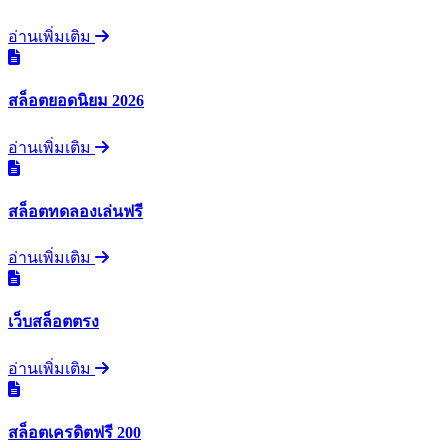
อ่านเพิ่มเติม
สล็อตยอดนิยม 2026
อ่านเพิ่มเติม
สล็อตทดลองเล่นฟรี
อ่านเพิ่มเติม
เว็บสล็อตตรง
อ่านเพิ่มเติม
สล็อตเครดิตฟรี 200