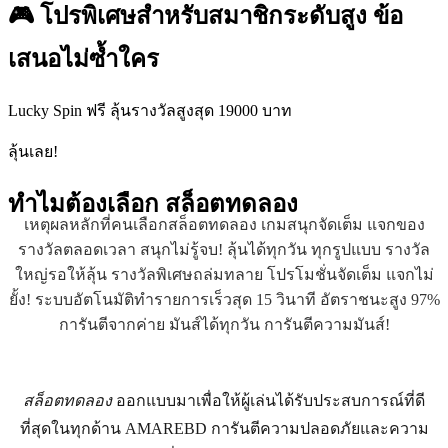
🎮 โปรพิเศษสำหรับสมาชิกระดับสูง ข้อ
เสนอไม่ซ้ำใคร
Lucky Spin ฟรี ลุ้นรางวัลสูงสุด 19000 บาท
ลุ้นเลย!
ทำไมต้องเลือก
สล็อตทดลอง
เหตุผลหลักที่คนเลือกสล็อตทดลอง เกมสนุกจัดเต็ม แจกของ
รางวัลตลอดเวลา สนุกไม่รู้จบ! ลุ้นได้ทุกวัน ทุกรูปแบบ รางวัล
ใหญ่รอให้ลุ้น รางวัลพิเศษถล่มทลาย โปรโมชั่นจัดเต็ม แจกไม่
ยั้ง! ระบบอัตโนมัติทำรายการเร็วสุด 15 วินาที อัตราชนะสูง 97%
การันตีจากค่าย มันส์ได้ทุกวัน การันตีความมันส์!
สล็อตทดลอง
ออกแบบมาเพื่อให้ผู้เล่นได้รับประสบการณ์ที่ดี
ที่สุดในทุกด้าน AMAREBD การันตีความปลอดภัยและความ