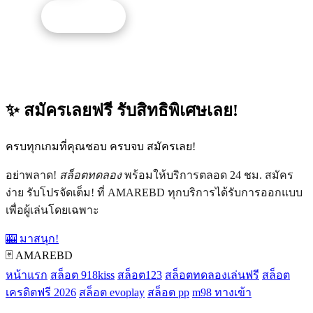
รับโปรนี้
✨ สมัครเลยฟรี รับสิทธิพิเศษเลย!
ครบทุกเกมที่คุณชอบ ครบจบ สมัครเลย!
อย่าพลาด!
สล็อตทดลอง
พร้อมให้บริการตลอด 24 ชม. สมัคร
ง่าย รับโปรจัดเต็ม! ที่ AMAREBD ทุกบริการได้รับการออกแบบ
เพื่อผู้เล่นโดยเฉพาะ
🎰 มาสนุก!
🃏 AMAREBD
หน้าแรก
สล็อต 918kiss
สล็อต123
สล็อตทดลองเล่นฟรี
สล็อต
เครดิตฟรี 2026
สล็อต evoplay
สล็อต pp
m98 ทางเข้า