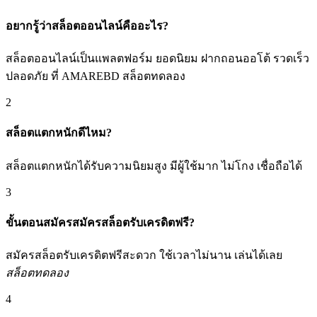
อยากรู้ว่าสล็อตออนไลน์คืออะไร?
สล็อตออนไลน์เป็นแพลตฟอร์ม ยอดนิยม ฝากถอนออโต้ รวดเร็ว
ปลอดภัย ที่ AMAREBD สล็อตทดลอง
2
สล็อตแตกหนักดีไหม?
สล็อตแตกหนักได้รับความนิยมสูง มีผู้ใช้มาก ไม่โกง เชื่อถือได้
3
ขั้นตอนสมัครสมัครสล็อตรับเครดิตฟรี?
สมัครสล็อตรับเครดิตฟรีสะดวก ใช้เวลาไม่นาน เล่นได้เลย
สล็อตทดลอง
4