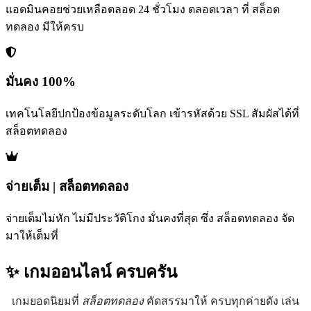
แอดมินคอยช่วยเหลือตลอด 24 ชั่วโมง ตลอดเวลา ที่ สล็อต
ทดลอง มีให้ครบ
มั่นคง 100%
เทคโนโลยีปกป้องข้อมูลระดับโลก เข้ารหัสด้วย SSL สัมผัสได้ที่
สล็อตทดลอง
จ่ายเต็ม | สล็อตทดลอง
จ่ายเต็มไม่หัก ไม่มีประวัติโกง มั่นคงที่สุด ซึ่ง สล็อตทดลอง จัด
มาให้เต็มที่
✨ เกมออนไลน์
ครบครัน
เกมยอดนิยมที่
สล็อตทดลอง
คัดสรรมาให้ ครบทุกค่ายดัง เล่น