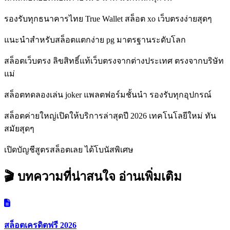
รองรับทุกธนาคารไทย True Wallet สล็อต xo เว็บตรงง่ายสุดๆ
แนะนำสำหรับสล็อตแตกง่าย pg มาตรฐานระดับโลก
สล็อตเว็บตรง ลิขสิทธิ์แท้เว็บตรงจากต่างประเทศ ตรงจากบริษัท
แม่
สล็อตทดลองเล่น joker แพลตฟอร์มชั้นนำ รองรับทุกอุปกรณ์
สล็อตค่ายใหญ่เปิดให้บริการล่าสุดปี 2026 เทคโนโลยีใหม่ ทัน
สมัยสุดๆ
เปิดบัญชีสูตรสล็อตเลย ได้โบนัสพิเศษ
🎬 บทความที่น่าสนใจ
อ่านเพิ่มเติม
สล็อตเครดิตฟรี 2026