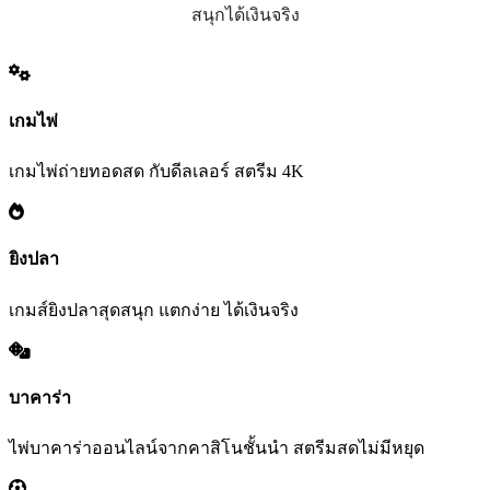
สนุกได้เงินจริง
เกมไพ่
เกมไพ่ถ่ายทอดสด กับดีลเลอร์ สตรีม 4K
ยิงปลา
เกมส์ยิงปลาสุดสนุก แตกง่าย ได้เงินจริง
บาคาร่า
ไพ่บาคาร่าออนไลน์จากคาสิโนชั้นนำ สตรีมสดไม่มีหยุด