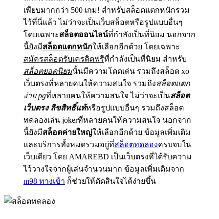
เพียบมากกว่า 500 เกม! สำหรับสล็อตแตกหนักรวม
ไว้ที่นี่แล้ว ไม่ว่าจะเป็นเว็บสล็อตหรือรูปแบบอื่นๆ
โดยเฉพาะ
สล็อตออนไลน์
ที่กำลังเป็นที่นิยม นอกจาก
นี้ยังมี
สล็อตแตกหนัก
ให้เลือกอีกด้วย โดยเฉพาะ
สมัครสล็อตรับเครดิตฟรี
ที่กำลังเป็นที่นิยม สำหรับ
สล็อตยอดนิยม
นั้นมีความโดดเด่น รวมถึงสล็อต xo
เว็บตรงที่หลายคนให้ความสนใจ รวมถึง
สล็อตแตก
ง่าย pg
ที่หลายคนให้ความสนใจ ไม่ว่าจะเป็น
สล็อต
เว็บตรง ลิขสิทธิ์แท้
หรือรูปแบบอื่นๆ รวมถึงสล็อต
ทดลองเล่น jokerที่หลายคนให้ความสนใจ นอกจาก
นี้ยังมี
สล็อตค่ายใหญ่
ให้เลือกอีกด้วย ข้อมูลเพิ่มเติม
และบริการทั้งหมดรวมอยู่ที่
สล็อตทดลอง
ครบจบใน
เว็บเดียว โดย AMAREBD เป็นเว็บตรงที่ได้รับความ
ไว้วางใจจากผู้เล่นจำนวนมาก ข้อมูลเพิ่มเติมจาก
m98 ทางเข้า
ก็ช่วยให้ตัดสินใจได้ง่ายขึ้น