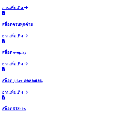
อ่านเพิ่มเติม
สล็อตครบทุกค่าย
อ่านเพิ่มเติม
สล็อต evoplay
อ่านเพิ่มเติม
สล็อต joker ทดลองเล่น
อ่านเพิ่มเติม
สล็อต 918kiss