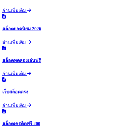
อ่านเพิ่มเติม
สล็อตยอดนิยม 2026
อ่านเพิ่มเติม
สล็อตทดลองเล่นฟรี
อ่านเพิ่มเติม
เว็บสล็อตตรง
อ่านเพิ่มเติม
สล็อตเครดิตฟรี 200