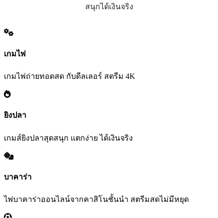
สนุกได้เงินจริง
เกมไพ่
เกมไพ่ถ่ายทอดสด กับดีลเลอร์ สตรีม 4K
ยิงปลา
เกมส์ยิงปลาสุดสนุก แตกง่าย ได้เงินจริง
บาคาร่า
ไพ่บาคาร่าออนไลน์จากคาสิโนชั้นนำ สตรีมสดไม่มีหยุด