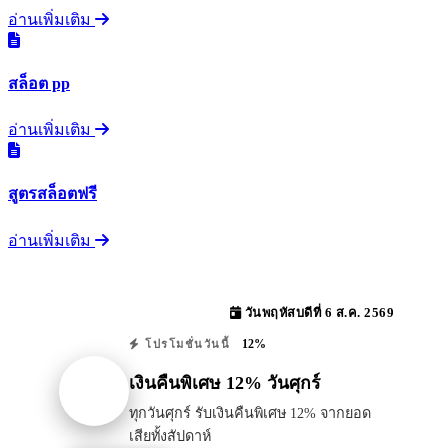
อ่านเพิ่มเติม
สล็อต pp
อ่านเพิ่มเติม
สูตรสล็อตฟรี
อ่านเพิ่มเติม
วันพฤหัสบดีที่ 6 ส.ค. 2569
12%
โปรโมชั่นวันนี้
เงินคืนพิเศษ 12% วันศุกร์
ทุกวันศุกร์ รับเงินคืนพิเศษ 12% จากยอด
เสียทั้งสัปดาห์