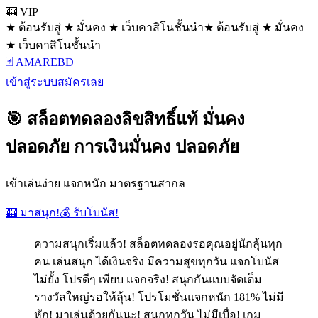
🎰 VIP
★ ต้อนรับสู่ ★ มั่นคง ★ เว็บคาสิโนชั้นนำ
★ ต้อนรับสู่ ★ มั่นคง
★ เว็บคาสิโนชั้นนำ
🃏 AMAREBD
เข้าสู่ระบบ
สมัครเลย
🎯 สล็อตทดลองลิขสิทธิ์แท้ มั่นคง
ปลอดภัย การเงินมั่นคง ปลอดภัย
เข้าเล่นง่าย แจกหนัก มาตรฐานสากล
🎰 มาสนุก!
💰 รับโบนัส!
ความสนุกเริ่มแล้ว! สล็อตทดลองรอคุณอยู่นักลุ้นทุก
คน เล่นสนุก ได้เงินจริง มีความสุขทุกวัน แจกโบนัส
ไม่ยั้ง โปรดีๆ เพียบ แจกจริง! สนุกกันแบบจัดเต็ม
รางวัลใหญ่รอให้ลุ้น! โปรโมชั่นแจกหนัก 181% ไม่มี
หัก! มาเล่นด้วยกันนะ! สนุกทุกวัน ไม่มีเบื่อ! เกม