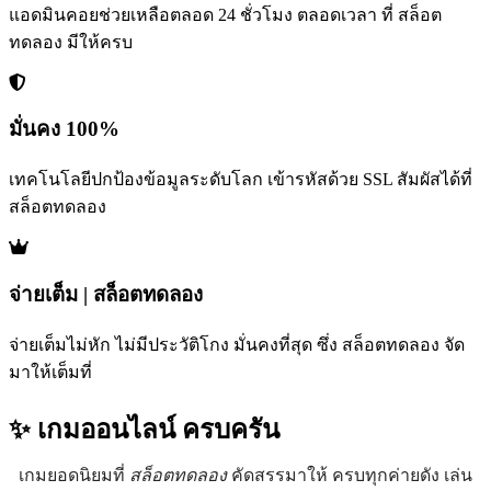
แอดมินคอยช่วยเหลือตลอด 24 ชั่วโมง ตลอดเวลา ที่ สล็อต
ทดลอง มีให้ครบ
มั่นคง 100%
เทคโนโลยีปกป้องข้อมูลระดับโลก เข้ารหัสด้วย SSL สัมผัสได้ที่
สล็อตทดลอง
จ่ายเต็ม | สล็อตทดลอง
จ่ายเต็มไม่หัก ไม่มีประวัติโกง มั่นคงที่สุด ซึ่ง สล็อตทดลอง จัด
มาให้เต็มที่
✨ เกมออนไลน์
ครบครัน
เกมยอดนิยมที่
สล็อตทดลอง
คัดสรรมาให้ ครบทุกค่ายดัง เล่น