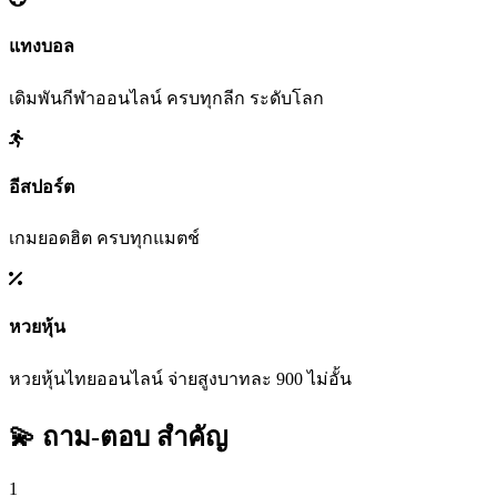
แทงบอล
เดิมพันกีฬาออนไลน์ ครบทุกลีก ระดับโลก
อีสปอร์ต
เกมยอดฮิต ครบทุกแมตช์
หวยหุ้น
หวยหุ้นไทยออนไลน์ จ่ายสูงบาทละ 900 ไม่อั้น
💫 ถาม-ตอบ
สำคัญ
1