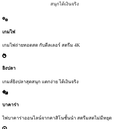
สนุกได้เงินจริง
เกมไพ่
เกมไพ่ถ่ายทอดสด กับดีลเลอร์ สตรีม 4K
ยิงปลา
เกมส์ยิงปลาสุดสนุก แตกง่าย ได้เงินจริง
บาคาร่า
ไพ่บาคาร่าออนไลน์จากคาสิโนชั้นนำ สตรีมสดไม่มีหยุด