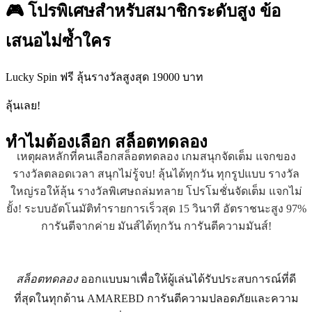
🎮 โปรพิเศษสำหรับสมาชิกระดับสูง ข้อ
เสนอไม่ซ้ำใคร
Lucky Spin ฟรี ลุ้นรางวัลสูงสุด 19000 บาท
ลุ้นเลย!
ทำไมต้องเลือก
สล็อตทดลอง
เหตุผลหลักที่คนเลือกสล็อตทดลอง เกมสนุกจัดเต็ม แจกของ
รางวัลตลอดเวลา สนุกไม่รู้จบ! ลุ้นได้ทุกวัน ทุกรูปแบบ รางวัล
ใหญ่รอให้ลุ้น รางวัลพิเศษถล่มทลาย โปรโมชั่นจัดเต็ม แจกไม่
ยั้ง! ระบบอัตโนมัติทำรายการเร็วสุด 15 วินาที อัตราชนะสูง 97%
การันตีจากค่าย มันส์ได้ทุกวัน การันตีความมันส์!
สล็อตทดลอง
ออกแบบมาเพื่อให้ผู้เล่นได้รับประสบการณ์ที่ดี
ที่สุดในทุกด้าน AMAREBD การันตีความปลอดภัยและความ