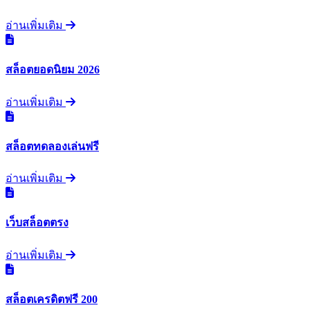
อ่านเพิ่มเติม
สล็อตยอดนิยม 2026
อ่านเพิ่มเติม
สล็อตทดลองเล่นฟรี
อ่านเพิ่มเติม
เว็บสล็อตตรง
อ่านเพิ่มเติม
สล็อตเครดิตฟรี 200