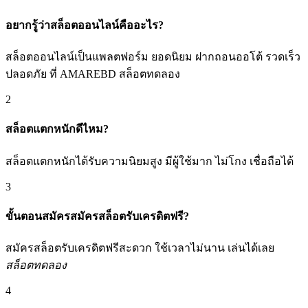
อยากรู้ว่าสล็อตออนไลน์คืออะไร?
สล็อตออนไลน์เป็นแพลตฟอร์ม ยอดนิยม ฝากถอนออโต้ รวดเร็ว
ปลอดภัย ที่ AMAREBD สล็อตทดลอง
2
สล็อตแตกหนักดีไหม?
สล็อตแตกหนักได้รับความนิยมสูง มีผู้ใช้มาก ไม่โกง เชื่อถือได้
3
ขั้นตอนสมัครสมัครสล็อตรับเครดิตฟรี?
สมัครสล็อตรับเครดิตฟรีสะดวก ใช้เวลาไม่นาน เล่นได้เลย
สล็อตทดลอง
4