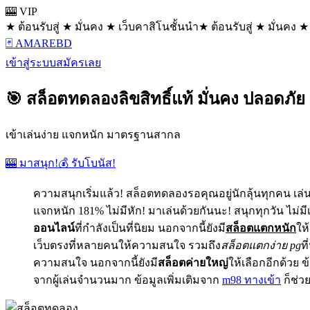
🎰 VIP
★ ต้อนรับสู่ ★ มั่นคง ★ เว็บคาสิโนชั้นนำ
★ ต้อนรับสู่ ★ มั่นคง ★
🃏 AMAREBD
เข้าสู่ระบบ
สมัครเลย
🎯 สล็อตทดลองลิขสิทธิ์แท้ มั่นคง ปลอดภัย
เข้าเล่นง่าย แจกหนัก มาตรฐานสากล
🎰 มาสนุก!
💰 รับโบนัส!
ความสนุกเริ่มแล้ว! สล็อตทดลองรอคุณอยู่นักลุ้นทุกคน เล่นส
แจกหนัก 181% ไม่มีหัก! มาเล่นด้วยกันนะ! สนุกทุกวัน ไม่มี
ออนไลน์
ที่กำลังเป็นที่นิยม นอกจากนี้ยังมี
สล็อตแตกหนัก
ให
เว็บตรงที่หลายคนให้ความสนใจ รวมถึง
สล็อตแตกง่าย pg
ท
ความสนใจ นอกจากนี้ยังมี
สล็อตค่ายใหญ่
ให้เลือกอีกด้วย ข
จากผู้เล่นจำนวนมาก ข้อมูลเพิ่มเติมจาก
m98 ทางเข้า
ก็ช่วย