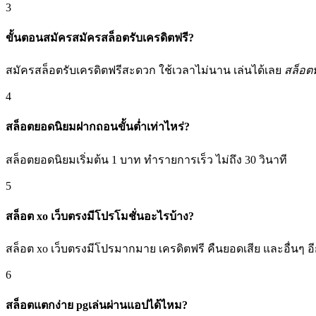
3
ขั้นตอนสมัครสมัครสล็อตรับเครดิตฟรี?
สมัครสล็อตรับเครดิตฟรีสะดวก ใช้เวลาไม่นาน เล่นได้เลย
สล็อต
4
สล็อตยอดนิยมฝากถอนขั้นต่ำเท่าไหร่?
สล็อตยอดนิยมเริ่มต้น 1 บาท ทำรายการเร็ว ไม่ถึง 30 วินาที
5
สล็อต xo เว็บตรงมีโปรโมชั่นอะไรบ้าง?
สล็อต xo เว็บตรงมีโปรมากมาย เครดิตฟรี คืนยอดเสีย และอื่นๆ อ
6
สล็อตแตกง่าย pgเล่นผ่านแอปได้ไหม?