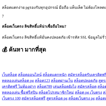
สล็อตแตกง่าย pgรองรับทุกอุปกรณ์ มือถือ แท็บเล็ต ไม่ต้องโห
7
สล็อตเว็บตรง ลิขสิทธิ์แท้น่าเชื่อถือไหม?
สล็อตเว็บตรง ลิขสิทธิ์แท้มั่นคงปลอดภัย เข้ารหัส SSL ข้อมูลไม่
💰 ค้นหา
มากที่สุด
เว็บสล็อต
สล็อตออนไลน์
สล็อตแตกหนัก
สมัครสล็อตรับเครดิตฟร
ทดลองเล่นสล็อต pg
สล็อต123
สล็อตผ่านเว็บ
สล็อตปลอดภัย
สูตร
เครดิตฟรี ไม่ต้องฝาก
สล็อต789
เล่นสล็อตยังไง
สมัครสล็อต
สล็อ
ทดลองเล่น ซื้อฟรีสปิน
สล็อตโปรสมาชิกใหม่
สล็อต pg เว็บตรง
ส
เว็บตรง 100
สมัครสล็อตฟรี
สูตรสล็อต pg
สล็อตเว็บตรง pg
สล็อตเ