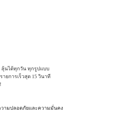
ุ้นได้ทุกวัน ทุกรูปแบบ
รายการเร็วสุด 15 วินาที
!
นตีความปลอดภัยและความมั่นคง