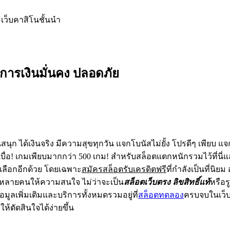
 เว็บคาสิโนชั้นนำ
 การเงินมั่นคง ปลอดภัย
นุก ได้เงินจริง มีความสุขทุกวัน แจกโบนัสไม่ยั้ง โปรดีๆ เพียบ แจ
เบื่อ! เกมเพียบมากกว่า 500 เกม! สำหรับสล็อตแตกหนักรวมไว้ที่นี่
้เลือกอีกด้วย โดยเฉพาะ
สมัครสล็อตรับเครดิตฟรี
ที่กำลังเป็นที่นิยม
ี่หลายคนให้ความสนใจ ไม่ว่าจะเป็น
สล็อตเว็บตรง ลิขสิทธิ์แท้
หรือร
้อมูลเพิ่มเติมและบริการทั้งหมดรวมอยู่ที่
สล็อตทดลอง
ครบจบในเว็บ
ให้ตัดสินใจได้ง่ายขึ้น