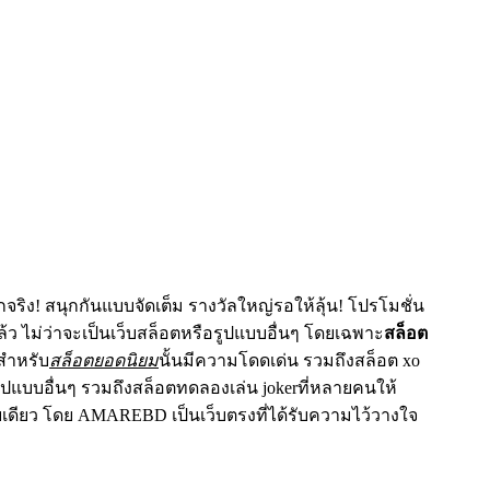
กจริง! สนุกกันแบบจัดเต็ม รางวัลใหญ่รอให้ลุ้น! โปรโมชั่น
แล้ว ไม่ว่าจะเป็นเว็บสล็อตหรือรูปแบบอื่นๆ โดยเฉพาะ
สล็อต
 สำหรับ
สล็อตยอดนิยม
นั้นมีความโดดเด่น รวมถึงสล็อต xo
ูปแบบอื่นๆ รวมถึงสล็อตทดลองเล่น jokerที่หลายคนให้
เดียว โดย AMAREBD เป็นเว็บตรงที่ได้รับความไว้วางใจ