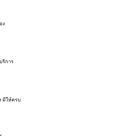
ลอง
้บริการ
 มีให้ครบ