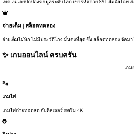
เทคโนโลยีปกป้องข้อมูลระดับโลก เข้ารหัสด้วย SSL สัมผัสได้ที่
จ่ายเต็ม | สล็อตทดลอง
จ่ายเต็มไม่หัก ไม่มีประวัติโกง มั่นคงที่สุด ซึ่ง สล็อตทดลอง จัดมาให
✨ เกมออนไลน์
ครบครัน
เกมย
เกมไพ่
เกมไพ่ถ่ายทอดสด กับดีลเลอร์ สตรีม 4K