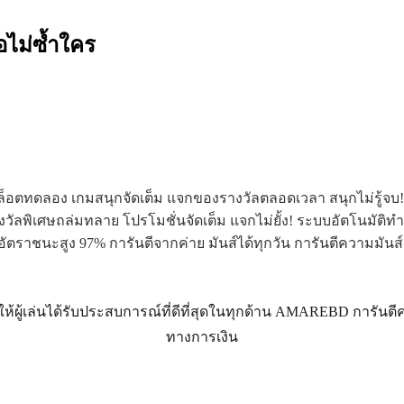
อไม่ซ้ำใคร
ล็อตทดลอง เกมสนุกจัดเต็ม แจกของรางวัลตลอดเวลา สนุกไม่รู้จบ! ล
งวัลพิเศษถล่มทลาย โปรโมชั่นจัดเต็ม แจกไม่ยั้ง! ระบบอัตโนมัติทำ
อัตราชนะสูง 97% การันตีจากค่าย มันส์ได้ทุกวัน การันตีความมันส์
ห้ผู้เล่นได้รับประสบการณ์ที่ดีที่สุดในทุกด้าน AMAREBD การั
ทางการเงิน