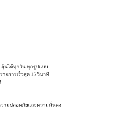
ุ้นได้ทุกวัน ทุกรูปแบบ
รายการเร็วสุด 15 วินาที
!
นตีความปลอดภัยและความมั่นคง