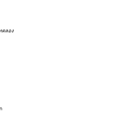
ทดลอง
ีก