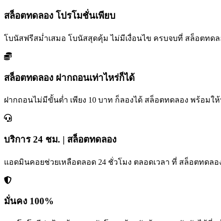
สล็อตทดลอง โปรโมชั่นเพียบ
โบนัสฟรีสม่ำเสมอ โบนัสสุดคุ้ม ไม่มีเงื่อนไข ครบจบที่ สล็อตทด
สล็อตทดลอง ฝากถอนเท่าไหร่ก็ได้
ฝากถอนไม่มีขั้นต่ำ เพียง 10 บาท ก็ลองได้ สล็อตทดลอง พร้อมให
บริการ 24 ชม. | สล็อตทดลอง
แอดมินคอยช่วยเหลือตลอด 24 ชั่วโมง ตลอดเวลา ที่ สล็อตทดลอง
มั่นคง 100%