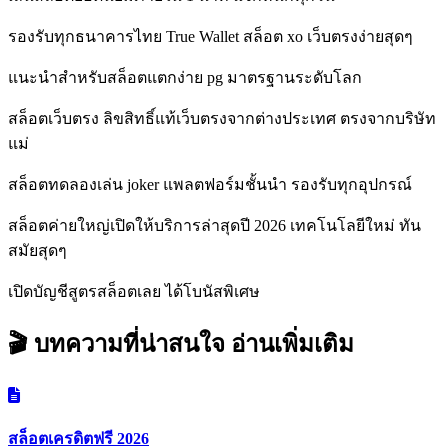
รองรับทุกธนาคารไทย True Wallet สล็อต xo เว็บตรงง่ายสุดๆ
แนะนำสำหรับสล็อตแตกง่าย pg มาตรฐานระดับโลก
สล็อตเว็บตรง ลิขสิทธิ์แท้เว็บตรงจากต่างประเทศ ตรงจากบริษัท
แม่
สล็อตทดลองเล่น joker แพลตฟอร์มชั้นนำ รองรับทุกอุปกรณ์
สล็อตค่ายใหญ่เปิดให้บริการล่าสุดปี 2026 เทคโนโลยีใหม่ ทัน
สมัยสุดๆ
เปิดบัญชีสูตรสล็อตเลย ได้โบนัสพิเศษ
🎬 บทความที่น่าสนใจ
อ่านเพิ่มเติม
สล็อตเครดิตฟรี 2026