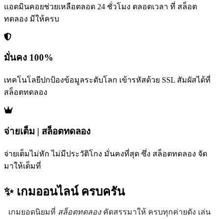
แอดมินคอยช่วยเหลือตลอด 24 ชั่วโมง ตลอดเวลา ที่ สล็อต
ทดลอง มีให้ครบ
มั่นคง 100%
เทคโนโลยีปกป้องข้อมูลระดับโลก เข้ารหัสด้วย SSL สัมผัสได้ที่
สล็อตทดลอง
จ่ายเต็ม | สล็อตทดลอง
จ่ายเต็มไม่หัก ไม่มีประวัติโกง มั่นคงที่สุด ซึ่ง สล็อตทดลอง จัด
มาให้เต็มที่
✨ เกมออนไลน์
ครบครัน
เกมยอดนิยมที่
สล็อตทดลอง
คัดสรรมาให้ ครบทุกค่ายดัง เล่น