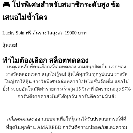
🎮 โปรพิเศษสำหรับสมาชิกระดับสูง ข้อ
เสนอไม่ซ้ำใคร
Lucky Spin ฟรี ลุ้นรางวัลสูงสุด 19000 บาท
ลุ้นเลย!
ทำไมต้องเลือก
สล็อตทดลอง
เหตุผลหลักที่คนเลือกสล็อตทดลอง เกมสนุกจัดเต็ม แจกของ
รางวัลตลอดเวลา สนุกไม่รู้จบ! ลุ้นได้ทุกวัน ทุกรูปแบบ รางวัล
ใหญ่รอให้ลุ้น รางวัลพิเศษถล่มทลาย โปรโมชั่นจัดเต็ม แจกไม่
ยั้ง! ระบบอัตโนมัติทำรายการเร็วสุด 15 วินาที อัตราชนะสูง 97%
การันตีจากค่าย มันส์ได้ทุกวัน การันตีความมันส์!
สล็อตทดลอง
ออกแบบมาเพื่อให้ผู้เล่นได้รับประสบการณ์ที่ดี
ที่สุดในทุกด้าน AMAREBD การันตีความปลอดภัยและความ