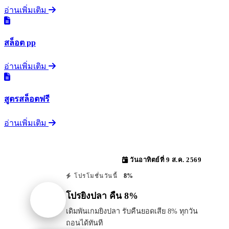
อ่านเพิ่มเติม
สล็อต pp
อ่านเพิ่มเติม
สูตรสล็อตฟรี
อ่านเพิ่มเติม
วันอาทิตย์ที่ 9 ส.ค. 2569
8%
โปรโมชั่นวันนี้
โปรยิงปลา คืน 8%
เดิมพันเกมยิงปลา รับคืนยอดเสีย 8% ทุกวัน
ถอนได้ทันที