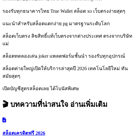
รองรับทุกธนาคารไทย True Wallet สล็อต xo เว็บตรงง่ายสุดๆ
แนะนำสำหรับสล็อตแตกง่าย pg มาตรฐานระดับโลก
สล็อตเว็บตรง ลิขสิทธิ์แท้เว็บตรงจากต่างประเทศ ตรงจากบริษัท
แม่
สล็อตทดลองเล่น joker แพลตฟอร์มชั้นนำ รองรับทุกอุปกรณ์
สล็อตค่ายใหญ่เปิดให้บริการล่าสุดปี 2026 เทคโนโลยีใหม่ ทัน
สมัยสุดๆ
เปิดบัญชีสูตรสล็อตเลย ได้โบนัสพิเศษ
🎬 บทความที่น่าสนใจ
อ่านเพิ่มเติม
สล็อตเครดิตฟรี 2026