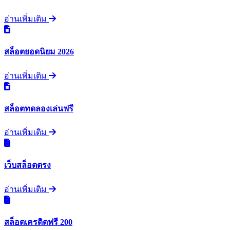
อ่านเพิ่มเติม
สล็อตยอดนิยม 2026
อ่านเพิ่มเติม
สล็อตทดลองเล่นฟรี
อ่านเพิ่มเติม
เว็บสล็อตตรง
อ่านเพิ่มเติม
สล็อตเครดิตฟรี 200