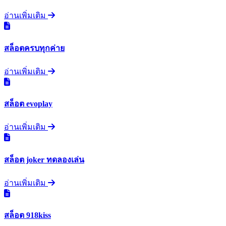
อ่านเพิ่มเติม
สล็อตครบทุกค่าย
อ่านเพิ่มเติม
สล็อต evoplay
อ่านเพิ่มเติม
สล็อต joker ทดลองเล่น
อ่านเพิ่มเติม
สล็อต 918kiss