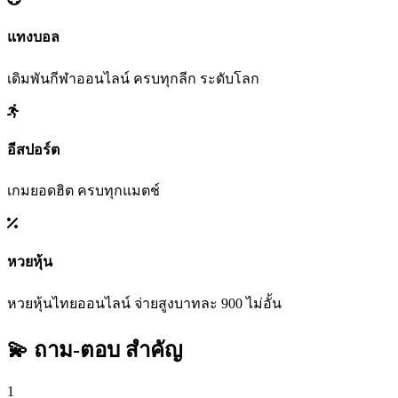
แทงบอล
เดิมพันกีฬาออนไลน์ ครบทุกลีก ระดับโลก
อีสปอร์ต
เกมยอดฮิต ครบทุกแมตช์
หวยหุ้น
หวยหุ้นไทยออนไลน์ จ่ายสูงบาทละ 900 ไม่อั้น
💫 ถาม-ตอบ
สำคัญ
1