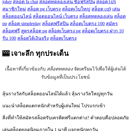
joker
สล็อต fa chai
สล็อตทดลองเล่น ซื้อฟรีสปิน
สล็อตโปร
สมาชิกใหม่
สล็อต pg เว็บตรง
สล็อตเว็บใหญ่
สล็อต cq9
เล่น
สล็อตออนไลน์
สล็อตออนไลน์ เว็บตรง
สล็อตทดลองเล่น
สล็อต
pp
สล็อต simpleplay
สล็อตฟรีสปิน
สล็อตเว็บตรง 100
สมัคร
สล็อตฟรี
สูตรสล็อต pg
สล็อตเว็บตรง pg
สล็อตเว็บตรง ฝาก 10
รับ 100
สล็อตได้เงินจริง
สล็อตเว็บตรง
🎰 เจาะลึก
ทุกประเด็น
เนื้อหาที่เกี่ยวข้องกับ
สล็อตทดลอง
จัดเตรียมไว้เพื่อให้ผู้เล่นได้
รับข้อมูลที่เป็นประโยชน์
ลุ้นรางวัลกับสล็อตออนไลน์ได้แล้ว ลุ้นรางวัลใหญ่ทุกวัน
แนะนำสล็อตแตกหนักสำหรับผู้เล่นใหม่ โปรแรกเข้า
สิ่งที่ทำให้สมัครสล็อตรับเครดิตฟรีแตกต่าง? คำตอบคือปลอดภัย
เล่นสล็อตยอดนิยมภายใน 1 นาที แจกหนักทุกวัน