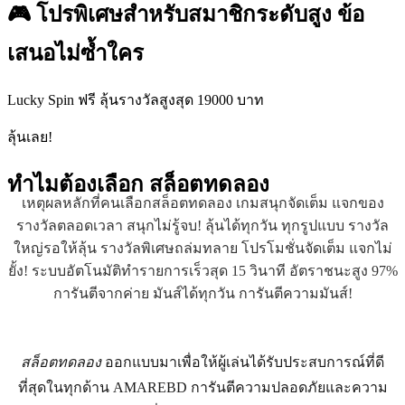
🎮 โปรพิเศษสำหรับสมาชิกระดับสูง ข้อ
เสนอไม่ซ้ำใคร
Lucky Spin ฟรี ลุ้นรางวัลสูงสุด 19000 บาท
ลุ้นเลย!
ทำไมต้องเลือก
สล็อตทดลอง
เหตุผลหลักที่คนเลือกสล็อตทดลอง เกมสนุกจัดเต็ม แจกของ
รางวัลตลอดเวลา สนุกไม่รู้จบ! ลุ้นได้ทุกวัน ทุกรูปแบบ รางวัล
ใหญ่รอให้ลุ้น รางวัลพิเศษถล่มทลาย โปรโมชั่นจัดเต็ม แจกไม่
ยั้ง! ระบบอัตโนมัติทำรายการเร็วสุด 15 วินาที อัตราชนะสูง 97%
การันตีจากค่าย มันส์ได้ทุกวัน การันตีความมันส์!
สล็อตทดลอง
ออกแบบมาเพื่อให้ผู้เล่นได้รับประสบการณ์ที่ดี
ที่สุดในทุกด้าน AMAREBD การันตีความปลอดภัยและความ