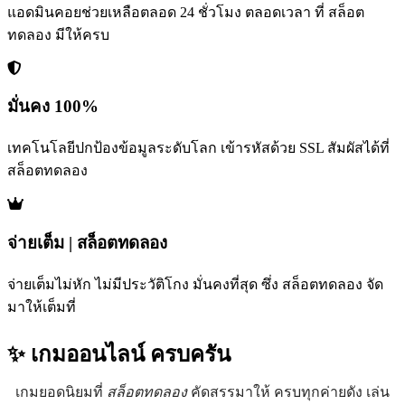
แอดมินคอยช่วยเหลือตลอด 24 ชั่วโมง ตลอดเวลา ที่ สล็อต
ทดลอง มีให้ครบ
มั่นคง 100%
เทคโนโลยีปกป้องข้อมูลระดับโลก เข้ารหัสด้วย SSL สัมผัสได้ที่
สล็อตทดลอง
จ่ายเต็ม | สล็อตทดลอง
จ่ายเต็มไม่หัก ไม่มีประวัติโกง มั่นคงที่สุด ซึ่ง สล็อตทดลอง จัด
มาให้เต็มที่
✨ เกมออนไลน์
ครบครัน
เกมยอดนิยมที่
สล็อตทดลอง
คัดสรรมาให้ ครบทุกค่ายดัง เล่น