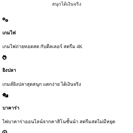
สนุกได้เงินจริง
เกมไพ่
เกมไพ่ถ่ายทอดสด กับดีลเลอร์ สตรีม 4K
ยิงปลา
เกมส์ยิงปลาสุดสนุก แตกง่าย ได้เงินจริง
บาคาร่า
ไพ่บาคาร่าออนไลน์จากคาสิโนชั้นนำ สตรีมสดไม่มีหยุด