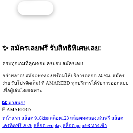
รับโปรนี้
✨ สมัครเลยฟรี รับสิทธิพิเศษเลย!
ครบทุกเกมที่คุณชอบ ครบจบ สมัครเลย!
อย่าพลาด!
สล็อตทดลอง
พร้อมให้บริการตลอด 24 ชม. สมัคร
ง่าย รับโปรจัดเต็ม! ที่ AMAREBD ทุกบริการได้รับการออกแบบ
เพื่อผู้เล่นโดยเฉพาะ
🎰 มาสนุก!
🃏 AMAREBD
หน้าแรก
สล็อต 918kiss
สล็อต123
สล็อตทดลองเล่นฟรี
สล็อต
เครดิตฟรี 2026
สล็อต evoplay
สล็อต pp
m98 ทางเข้า