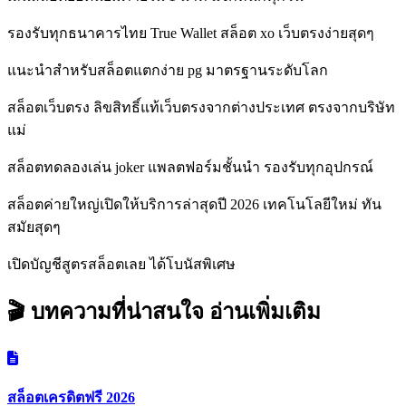
รองรับทุกธนาคารไทย True Wallet สล็อต xo เว็บตรงง่ายสุดๆ
แนะนำสำหรับสล็อตแตกง่าย pg มาตรฐานระดับโลก
สล็อตเว็บตรง ลิขสิทธิ์แท้เว็บตรงจากต่างประเทศ ตรงจากบริษัท
แม่
สล็อตทดลองเล่น joker แพลตฟอร์มชั้นนำ รองรับทุกอุปกรณ์
สล็อตค่ายใหญ่เปิดให้บริการล่าสุดปี 2026 เทคโนโลยีใหม่ ทัน
สมัยสุดๆ
เปิดบัญชีสูตรสล็อตเลย ได้โบนัสพิเศษ
🎬 บทความที่น่าสนใจ
อ่านเพิ่มเติม
สล็อตเครดิตฟรี 2026