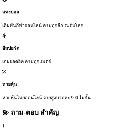
แทงบอล
เดิมพันกีฬาออนไลน์ ครบทุกลีก ระดับโลก
อีสปอร์ต
เกมยอดฮิต ครบทุกแมตช์
หวยหุ้น
หวยหุ้นไทยออนไลน์ จ่ายสูงบาทละ 900 ไม่อั้น
💫 ถาม-ตอบ
สำคัญ
1