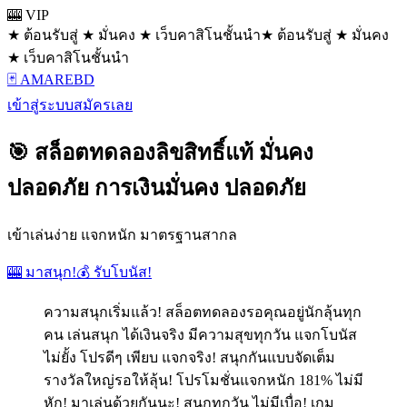
🎰 VIP
★ ต้อนรับสู่ ★ มั่นคง ★ เว็บคาสิโนชั้นนำ
★ ต้อนรับสู่ ★ มั่นคง
★ เว็บคาสิโนชั้นนำ
🃏 AMAREBD
เข้าสู่ระบบ
สมัครเลย
🎯 สล็อตทดลองลิขสิทธิ์แท้ มั่นคง
ปลอดภัย การเงินมั่นคง ปลอดภัย
เข้าเล่นง่าย แจกหนัก มาตรฐานสากล
🎰 มาสนุก!
💰 รับโบนัส!
ความสนุกเริ่มแล้ว! สล็อตทดลองรอคุณอยู่นักลุ้นทุก
คน เล่นสนุก ได้เงินจริง มีความสุขทุกวัน แจกโบนัส
ไม่ยั้ง โปรดีๆ เพียบ แจกจริง! สนุกกันแบบจัดเต็ม
รางวัลใหญ่รอให้ลุ้น! โปรโมชั่นแจกหนัก 181% ไม่มี
หัก! มาเล่นด้วยกันนะ! สนุกทุกวัน ไม่มีเบื่อ! เกม