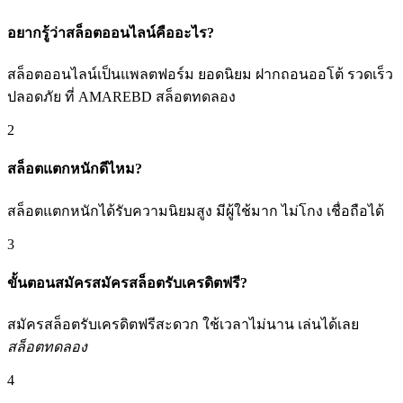
อยากรู้ว่าสล็อตออนไลน์คืออะไร?
สล็อตออนไลน์เป็นแพลตฟอร์ม ยอดนิยม ฝากถอนออโต้ รวดเร็ว
ปลอดภัย ที่ AMAREBD สล็อตทดลอง
2
สล็อตแตกหนักดีไหม?
สล็อตแตกหนักได้รับความนิยมสูง มีผู้ใช้มาก ไม่โกง เชื่อถือได้
3
ขั้นตอนสมัครสมัครสล็อตรับเครดิตฟรี?
สมัครสล็อตรับเครดิตฟรีสะดวก ใช้เวลาไม่นาน เล่นได้เลย
สล็อตทดลอง
4