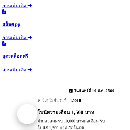
อ่านเพิ่มเติม
สล็อต pp
อ่านเพิ่มเติม
สูตรสล็อตฟรี
อ่านเพิ่มเติม
วันจันทร์ที่ 10 ส.ค. 2569
1,500 ฿
โปรโมชั่นวันนี้
โบนัสรายเดือน 1,500 บาท
ฝากสะสมครบ 10,000 บาทต่อเดือน รับ
โบนัส 1,500 บาท อัตโนมัติ