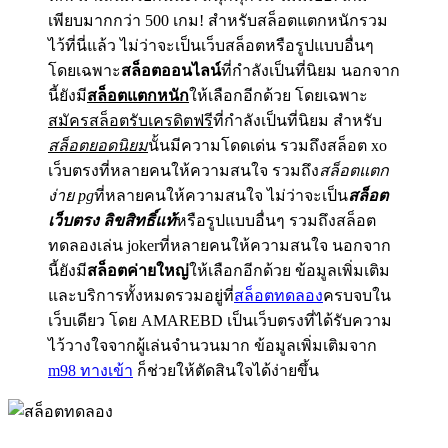
เพียบมากกว่า 500 เกม! สำหรับสล็อตแตกหนักรวม
ไว้ที่นี่แล้ว ไม่ว่าจะเป็นเว็บสล็อตหรือรูปแบบอื่นๆ
โดยเฉพาะ
สล็อตออนไลน์
ที่กำลังเป็นที่นิยม นอกจาก
นี้ยังมี
สล็อตแตกหนัก
ให้เลือกอีกด้วย โดยเฉพาะ
สมัครสล็อตรับเครดิตฟรี
ที่กำลังเป็นที่นิยม สำหรับ
สล็อตยอดนิยม
นั้นมีความโดดเด่น รวมถึงสล็อต xo
เว็บตรงที่หลายคนให้ความสนใจ รวมถึง
สล็อตแตก
ง่าย pg
ที่หลายคนให้ความสนใจ ไม่ว่าจะเป็น
สล็อต
เว็บตรง ลิขสิทธิ์แท้
หรือรูปแบบอื่นๆ รวมถึงสล็อต
ทดลองเล่น jokerที่หลายคนให้ความสนใจ นอกจาก
นี้ยังมี
สล็อตค่ายใหญ่
ให้เลือกอีกด้วย ข้อมูลเพิ่มเติม
และบริการทั้งหมดรวมอยู่ที่
สล็อตทดลอง
ครบจบใน
เว็บเดียว โดย AMAREBD เป็นเว็บตรงที่ได้รับความ
ไว้วางใจจากผู้เล่นจำนวนมาก ข้อมูลเพิ่มเติมจาก
m98 ทางเข้า
ก็ช่วยให้ตัดสินใจได้ง่ายขึ้น