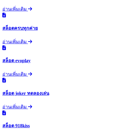
อ่านเพิ่มเติม
สล็อตครบทุกค่าย
อ่านเพิ่มเติม
สล็อต evoplay
อ่านเพิ่มเติม
สล็อต joker ทดลองเล่น
อ่านเพิ่มเติม
สล็อต 918kiss