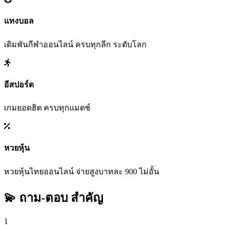
แทงบอล
เดิมพันกีฬาออนไลน์ ครบทุกลีก ระดับโลก
อีสปอร์ต
เกมยอดฮิต ครบทุกแมตช์
หวยหุ้น
หวยหุ้นไทยออนไลน์ จ่ายสูงบาทละ 900 ไม่อั้น
💫 ถาม-ตอบ
สำคัญ
1