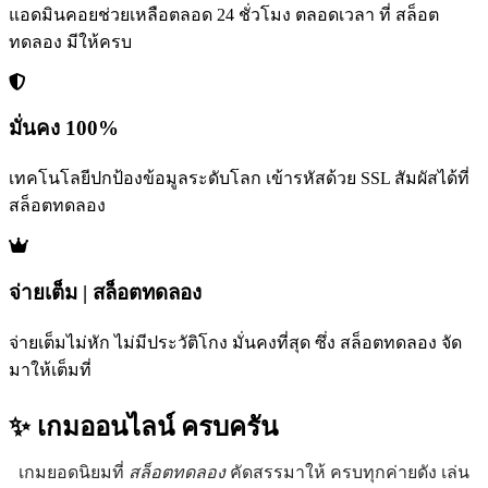
แอดมินคอยช่วยเหลือตลอด 24 ชั่วโมง ตลอดเวลา ที่ สล็อต
ทดลอง มีให้ครบ
มั่นคง 100%
เทคโนโลยีปกป้องข้อมูลระดับโลก เข้ารหัสด้วย SSL สัมผัสได้ที่
สล็อตทดลอง
จ่ายเต็ม | สล็อตทดลอง
จ่ายเต็มไม่หัก ไม่มีประวัติโกง มั่นคงที่สุด ซึ่ง สล็อตทดลอง จัด
มาให้เต็มที่
✨ เกมออนไลน์
ครบครัน
เกมยอดนิยมที่
สล็อตทดลอง
คัดสรรมาให้ ครบทุกค่ายดัง เล่น