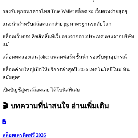
รองรับทุกธนาคารไทย True Wallet สล็อต xo เว็บตรงง่ายสุดๆ
แนะนำสำหรับสล็อตแตกง่าย pg มาตรฐานระดับโลก
สล็อตเว็บตรง ลิขสิทธิ์แท้เว็บตรงจากต่างประเทศ ตรงจากบริษัท
แม่
สล็อตทดลองเล่น joker แพลตฟอร์มชั้นนำ รองรับทุกอุปกรณ์
สล็อตค่ายใหญ่เปิดให้บริการล่าสุดปี 2026 เทคโนโลยีใหม่ ทัน
สมัยสุดๆ
เปิดบัญชีสูตรสล็อตเลย ได้โบนัสพิเศษ
🎬 บทความที่น่าสนใจ
อ่านเพิ่มเติม
สล็อตเครดิตฟรี 2026