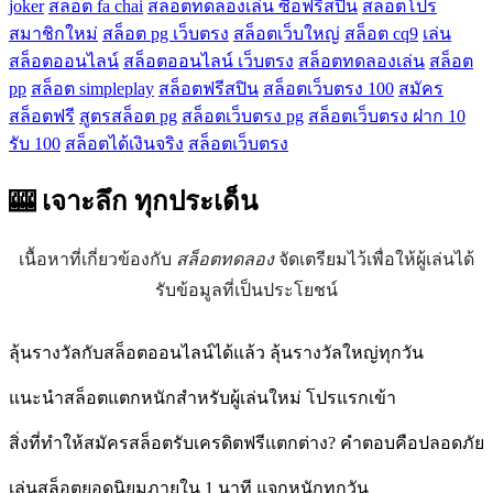
joker
สล็อต fa chai
สล็อตทดลองเล่น ซื้อฟรีสปิน
สล็อตโปร
สมาชิกใหม่
สล็อต pg เว็บตรง
สล็อตเว็บใหญ่
สล็อต cq9
เล่น
สล็อตออนไลน์
สล็อตออนไลน์ เว็บตรง
สล็อตทดลองเล่น
สล็อต
pp
สล็อต simpleplay
สล็อตฟรีสปิน
สล็อตเว็บตรง 100
สมัคร
สล็อตฟรี
สูตรสล็อต pg
สล็อตเว็บตรง pg
สล็อตเว็บตรง ฝาก 10
รับ 100
สล็อตได้เงินจริง
สล็อตเว็บตรง
🎰 เจาะลึก
ทุกประเด็น
เนื้อหาที่เกี่ยวข้องกับ
สล็อตทดลอง
จัดเตรียมไว้เพื่อให้ผู้เล่นได้
รับข้อมูลที่เป็นประโยชน์
ลุ้นรางวัลกับสล็อตออนไลน์ได้แล้ว ลุ้นรางวัลใหญ่ทุกวัน
แนะนำสล็อตแตกหนักสำหรับผู้เล่นใหม่ โปรแรกเข้า
สิ่งที่ทำให้สมัครสล็อตรับเครดิตฟรีแตกต่าง? คำตอบคือปลอดภัย
เล่นสล็อตยอดนิยมภายใน 1 นาที แจกหนักทุกวัน