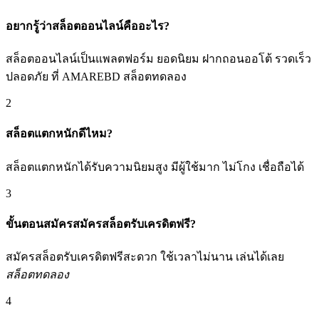
อยากรู้ว่าสล็อตออนไลน์คืออะไร?
สล็อตออนไลน์เป็นแพลตฟอร์ม ยอดนิยม ฝากถอนออโต้ รวดเร็ว
ปลอดภัย ที่ AMAREBD สล็อตทดลอง
2
สล็อตแตกหนักดีไหม?
สล็อตแตกหนักได้รับความนิยมสูง มีผู้ใช้มาก ไม่โกง เชื่อถือได้
3
ขั้นตอนสมัครสมัครสล็อตรับเครดิตฟรี?
สมัครสล็อตรับเครดิตฟรีสะดวก ใช้เวลาไม่นาน เล่นได้เลย
สล็อตทดลอง
4