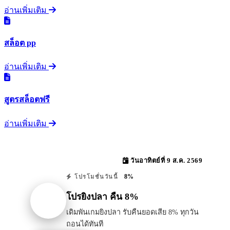
อ่านเพิ่มเติม
สล็อต pp
อ่านเพิ่มเติม
สูตรสล็อตฟรี
อ่านเพิ่มเติม
วันอาทิตย์ที่ 9 ส.ค. 2569
8%
โปรโมชั่นวันนี้
โปรยิงปลา คืน 8%
เดิมพันเกมยิงปลา รับคืนยอดเสีย 8% ทุกวัน
ถอนได้ทันที