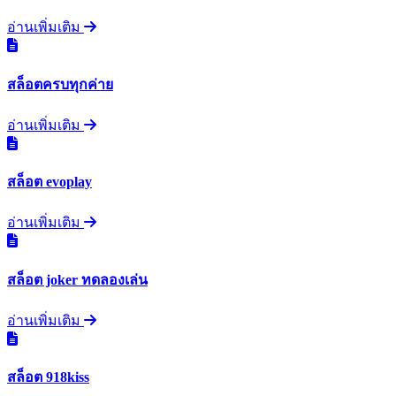
อ่านเพิ่มเติม
สล็อตครบทุกค่าย
อ่านเพิ่มเติม
สล็อต evoplay
อ่านเพิ่มเติม
สล็อต joker ทดลองเล่น
อ่านเพิ่มเติม
สล็อต 918kiss