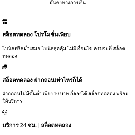
มั่นคงทางการเงิน
สล็อตทดลอง โปรโมชั่นเพียบ
โบนัสฟรีสม่ำเสมอ โบนัสสุดคุ้ม ไม่มีเงื่อนไข ครบจบที่ สล็อต
ทดลอง
สล็อตทดลอง ฝากถอนเท่าไหร่ก็ได้
ฝากถอนไม่มีขั้นต่ำ เพียง 10 บาท ก็ลองได้ สล็อตทดลอง พร้อม
ให้บริการ
บริการ 24 ชม. | สล็อตทดลอง