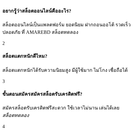
อยากรู้ว่าสล็อตออนไลน์คืออะไร?
สล็อตออนไลน์เป็นแพลตฟอร์ม ยอดนิยม ฝากถอนออโต้ รวดเร็ว
ปลอดภัย ที่ AMAREBD สล็อตทดลอง
2
สล็อตแตกหนักดีไหม?
สล็อตแตกหนักได้รับความนิยมสูง มีผู้ใช้มาก ไม่โกง เชื่อถือได้
3
ขั้นตอนสมัครสมัครสล็อตรับเครดิตฟรี?
สมัครสล็อตรับเครดิตฟรีสะดวก ใช้เวลาไม่นาน เล่นได้เลย
สล็อตทดลอง
4