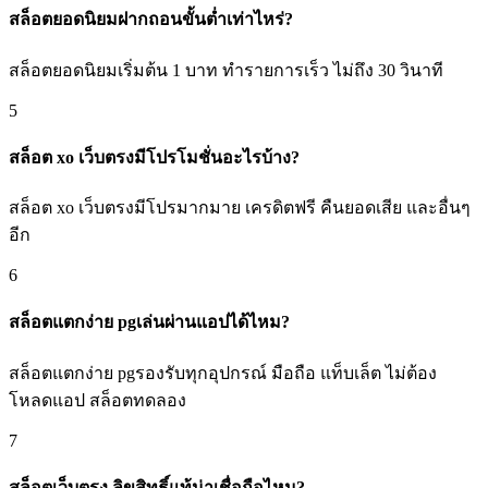
สล็อตยอดนิยมฝากถอนขั้นต่ำเท่าไหร่?
สล็อตยอดนิยมเริ่มต้น 1 บาท ทำรายการเร็ว ไม่ถึง 30 วินาที
5
สล็อต xo เว็บตรงมีโปรโมชั่นอะไรบ้าง?
สล็อต xo เว็บตรงมีโปรมากมาย เครดิตฟรี คืนยอดเสีย และอื่นๆ
อีก
6
สล็อตแตกง่าย pgเล่นผ่านแอปได้ไหม?
สล็อตแตกง่าย pgรองรับทุกอุปกรณ์ มือถือ แท็บเล็ต ไม่ต้อง
โหลดแอป สล็อตทดลอง
7
สล็อตเว็บตรง ลิขสิทธิ์แท้น่าเชื่อถือไหม?