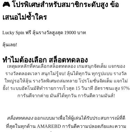
🎮 โปรพิเศษสำหรับสมาชิกระดับสูง ข้อ
เสนอไม่ซ้ำใคร
Lucky Spin ฟรี ลุ้นรางวัลสูงสุด 19000 บาท
ลุ้นเลย!
ทำไมต้องเลือก
สล็อตทดลอง
เหตุผลหลักที่คนเลือกสล็อตทดลอง เกมสนุกจัดเต็ม แจกของ
รางวัลตลอดเวลา สนุกไม่รู้จบ! ลุ้นได้ทุกวัน ทุกรูปแบบ รางวัล
ใหญ่รอให้ลุ้น รางวัลพิเศษถล่มทลาย โปรโมชั่นจัดเต็ม แจกไม่
ยั้ง! ระบบอัตโนมัติทำรายการเร็วสุด 15 วินาที อัตราชนะสูง 97%
การันตีจากค่าย มันส์ได้ทุกวัน การันตีความมันส์!
สล็อตทดลอง
ออกแบบมาเพื่อให้ผู้เล่นได้รับประสบการณ์ที่ดี
ที่สุดในทุกด้าน AMAREBD การันตีความปลอดภัยและความ