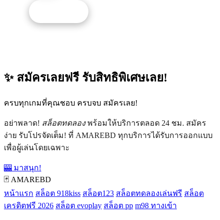
รับโปรนี้
✨ สมัครเลยฟรี รับสิทธิพิเศษเลย!
ครบทุกเกมที่คุณชอบ ครบจบ สมัครเลย!
อย่าพลาด!
สล็อตทดลอง
พร้อมให้บริการตลอด 24 ชม. สมัคร
ง่าย รับโปรจัดเต็ม! ที่ AMAREBD ทุกบริการได้รับการออกแบบ
เพื่อผู้เล่นโดยเฉพาะ
🎰 มาสนุก!
🃏 AMAREBD
หน้าแรก
สล็อต 918kiss
สล็อต123
สล็อตทดลองเล่นฟรี
สล็อต
เครดิตฟรี 2026
สล็อต evoplay
สล็อต pp
m98 ทางเข้า