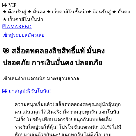
🎰 VIP
★ ต้อนรับสู่ ★ มั่นคง ★ เว็บคาสิโนชั้นนำ
★ ต้อนรับสู่ ★ มั่นคง
★ เว็บคาสิโนชั้นนำ
🃏 AMAREBD
เข้าสู่ระบบ
สมัครเลย
🎯 สล็อตทดลองลิขสิทธิ์แท้ มั่นคง
ปลอดภัย การเงินมั่นคง ปลอดภัย
เข้าเล่นง่าย แจกหนัก มาตรฐานสากล
🎰 มาสนุก!
💰 รับโบนัส!
ความสนุกเริ่มแล้ว! สล็อตทดลองรอคุณอยู่นักลุ้นทุก
คน เล่นสนุก ได้เงินจริง มีความสุขทุกวัน แจกโบนัส
ไม่ยั้ง โปรดีๆ เพียบ แจกจริง! สนุกกันแบบจัดเต็ม
รางวัลใหญ่รอให้ลุ้น! โปรโมชั่นแจกหนัก 181% ไม่มี
หัก! มาเล่นด้วยกันนะ! สนุกทุกวัน ไม่มีเบื่อ! เกม