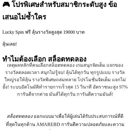
🎮 โปรพิเศษสำหรับสมาชิกระดับสูง ข้อ
เสนอไม่ซ้ำใคร
Lucky Spin ฟรี ลุ้นรางวัลสูงสุด 19000 บาท
ลุ้นเลย!
ทำไมต้องเลือก
สล็อตทดลอง
เหตุผลหลักที่คนเลือกสล็อตทดลอง เกมสนุกจัดเต็ม แจกของ
รางวัลตลอดเวลา สนุกไม่รู้จบ! ลุ้นได้ทุกวัน ทุกรูปแบบ รางวัล
ใหญ่รอให้ลุ้น รางวัลพิเศษถล่มทลาย โปรโมชั่นจัดเต็ม แจกไม่
ยั้ง! ระบบอัตโนมัติทำรายการเร็วสุด 15 วินาที อัตราชนะสูง 97%
การันตีจากค่าย มันส์ได้ทุกวัน การันตีความมันส์!
สล็อตทดลอง
ออกแบบมาเพื่อให้ผู้เล่นได้รับประสบการณ์ที่ดี
ที่สุดในทุกด้าน AMAREBD การันตีความปลอดภัยและความ