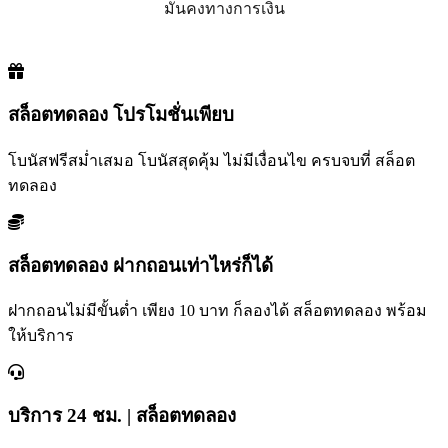
มั่นคงทางการเงิน
สล็อตทดลอง โปรโมชั่นเพียบ
โบนัสฟรีสม่ำเสมอ โบนัสสุดคุ้ม ไม่มีเงื่อนไข ครบจบที่ สล็อต
ทดลอง
สล็อตทดลอง ฝากถอนเท่าไหร่ก็ได้
ฝากถอนไม่มีขั้นต่ำ เพียง 10 บาท ก็ลองได้ สล็อตทดลอง พร้อม
ให้บริการ
บริการ 24 ชม. | สล็อตทดลอง