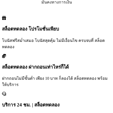
มั่นคงทางการเงิน
สล็อตทดลอง โปรโมชั่นเพียบ
โบนัสฟรีสม่ำเสมอ โบนัสสุดคุ้ม ไม่มีเงื่อนไข ครบจบที่ สล็อต
ทดลอง
สล็อตทดลอง ฝากถอนเท่าไหร่ก็ได้
ฝากถอนไม่มีขั้นต่ำ เพียง 10 บาท ก็ลองได้ สล็อตทดลอง พร้อม
ให้บริการ
บริการ 24 ชม. | สล็อตทดลอง