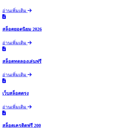
อ่านเพิ่มเติม
สล็อตยอดนิยม 2026
อ่านเพิ่มเติม
สล็อตทดลองเล่นฟรี
อ่านเพิ่มเติม
เว็บสล็อตตรง
อ่านเพิ่มเติม
สล็อตเครดิตฟรี 200