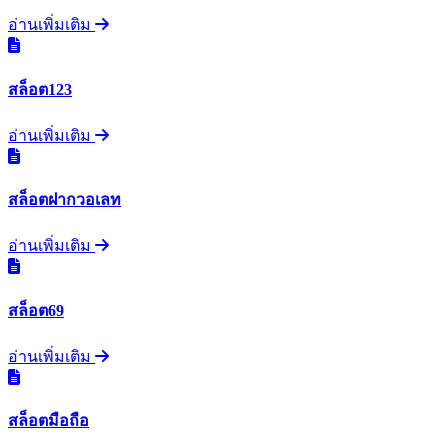
อ่านเพิ่มเติม
สล็อต123
อ่านเพิ่มเติม
สล็อตฝากวอเลท
อ่านเพิ่มเติม
สล็อต69
อ่านเพิ่มเติม
สล็อตมือถือ