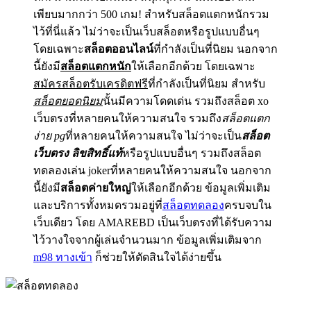
เพียบมากกว่า 500 เกม! สำหรับสล็อตแตกหนักรวม
ไว้ที่นี่แล้ว ไม่ว่าจะเป็นเว็บสล็อตหรือรูปแบบอื่นๆ
โดยเฉพาะ
สล็อตออนไลน์
ที่กำลังเป็นที่นิยม นอกจาก
นี้ยังมี
สล็อตแตกหนัก
ให้เลือกอีกด้วย โดยเฉพาะ
สมัครสล็อตรับเครดิตฟรี
ที่กำลังเป็นที่นิยม สำหรับ
สล็อตยอดนิยม
นั้นมีความโดดเด่น รวมถึงสล็อต xo
เว็บตรงที่หลายคนให้ความสนใจ รวมถึง
สล็อตแตก
ง่าย pg
ที่หลายคนให้ความสนใจ ไม่ว่าจะเป็น
สล็อต
เว็บตรง ลิขสิทธิ์แท้
หรือรูปแบบอื่นๆ รวมถึงสล็อต
ทดลองเล่น jokerที่หลายคนให้ความสนใจ นอกจาก
นี้ยังมี
สล็อตค่ายใหญ่
ให้เลือกอีกด้วย ข้อมูลเพิ่มเติม
และบริการทั้งหมดรวมอยู่ที่
สล็อตทดลอง
ครบจบใน
เว็บเดียว โดย AMAREBD เป็นเว็บตรงที่ได้รับความ
ไว้วางใจจากผู้เล่นจำนวนมาก ข้อมูลเพิ่มเติมจาก
m98 ทางเข้า
ก็ช่วยให้ตัดสินใจได้ง่ายขึ้น