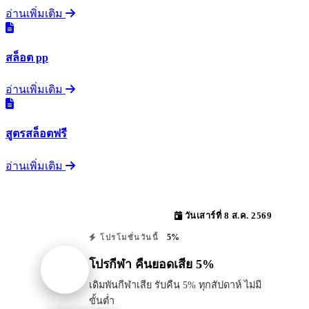
อ่านเพิ่มเติม
สล็อต pp
อ่านเพิ่มเติม
สูตรสล็อตฟรี
อ่านเพิ่มเติม
วันเสาร์ที่ 8 ส.ค. 2569
5%
โปรโมชั่นวันนี้
โปรกีฬา คืนยอดเสีย 5%
เดิมพันกีฬาเสีย รับคืน 5% ทุกสัปดาห์ ไม่มี
ขั้นต่ำ