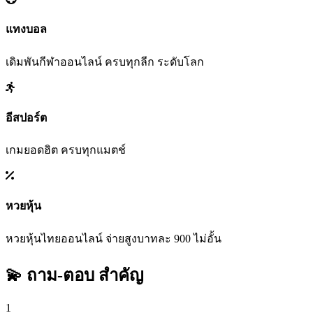
แทงบอล
เดิมพันกีฬาออนไลน์ ครบทุกลีก ระดับโลก
อีสปอร์ต
เกมยอดฮิต ครบทุกแมตช์
หวยหุ้น
หวยหุ้นไทยออนไลน์ จ่ายสูงบาทละ 900 ไม่อั้น
💫 ถาม-ตอบ
สำคัญ
1