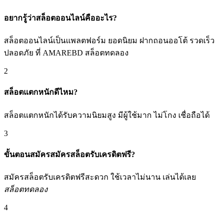
อยากรู้ว่าสล็อตออนไลน์คืออะไร?
สล็อตออนไลน์เป็นแพลตฟอร์ม ยอดนิยม ฝากถอนออโต้ รวดเร็ว
ปลอดภัย ที่ AMAREBD สล็อตทดลอง
2
สล็อตแตกหนักดีไหม?
สล็อตแตกหนักได้รับความนิยมสูง มีผู้ใช้มาก ไม่โกง เชื่อถือได้
3
ขั้นตอนสมัครสมัครสล็อตรับเครดิตฟรี?
สมัครสล็อตรับเครดิตฟรีสะดวก ใช้เวลาไม่นาน เล่นได้เลย
สล็อตทดลอง
4