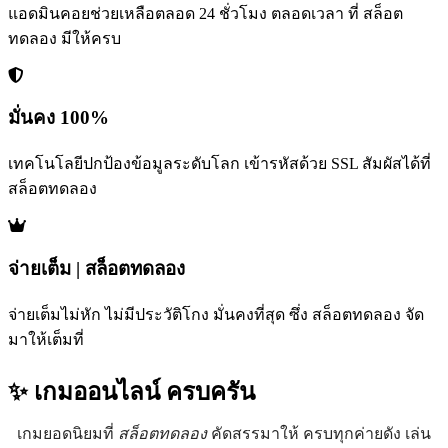
แอดมินคอยช่วยเหลือตลอด 24 ชั่วโมง ตลอดเวลา ที่ สล็อต
ทดลอง มีให้ครบ
มั่นคง 100%
เทคโนโลยีปกป้องข้อมูลระดับโลก เข้ารหัสด้วย SSL สัมผัสได้ที่
สล็อตทดลอง
จ่ายเต็ม | สล็อตทดลอง
จ่ายเต็มไม่หัก ไม่มีประวัติโกง มั่นคงที่สุด ซึ่ง สล็อตทดลอง จัด
มาให้เต็มที่
✨ เกมออนไลน์
ครบครัน
เกมยอดนิยมที่
สล็อตทดลอง
คัดสรรมาให้ ครบทุกค่ายดัง เล่น