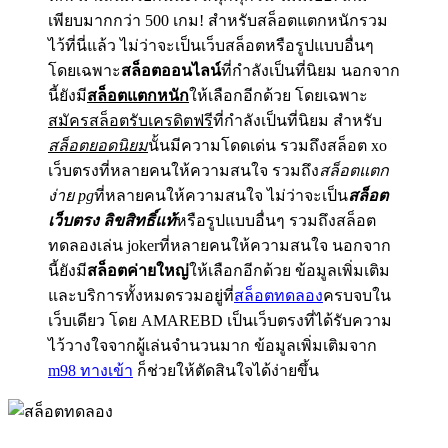
เพียบมากกว่า 500 เกม! สำหรับสล็อตแตกหนักรวม
ไว้ที่นี่แล้ว ไม่ว่าจะเป็นเว็บสล็อตหรือรูปแบบอื่นๆ
โดยเฉพาะ
สล็อตออนไลน์
ที่กำลังเป็นที่นิยม นอกจาก
นี้ยังมี
สล็อตแตกหนัก
ให้เลือกอีกด้วย โดยเฉพาะ
สมัครสล็อตรับเครดิตฟรี
ที่กำลังเป็นที่นิยม สำหรับ
สล็อตยอดนิยม
นั้นมีความโดดเด่น รวมถึงสล็อต xo
เว็บตรงที่หลายคนให้ความสนใจ รวมถึง
สล็อตแตก
ง่าย pg
ที่หลายคนให้ความสนใจ ไม่ว่าจะเป็น
สล็อต
เว็บตรง ลิขสิทธิ์แท้
หรือรูปแบบอื่นๆ รวมถึงสล็อต
ทดลองเล่น jokerที่หลายคนให้ความสนใจ นอกจาก
นี้ยังมี
สล็อตค่ายใหญ่
ให้เลือกอีกด้วย ข้อมูลเพิ่มเติม
และบริการทั้งหมดรวมอยู่ที่
สล็อตทดลอง
ครบจบใน
เว็บเดียว โดย AMAREBD เป็นเว็บตรงที่ได้รับความ
ไว้วางใจจากผู้เล่นจำนวนมาก ข้อมูลเพิ่มเติมจาก
m98 ทางเข้า
ก็ช่วยให้ตัดสินใจได้ง่ายขึ้น