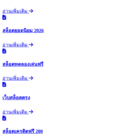
อ่านเพิ่มเติม
สล็อตยอดนิยม 2026
อ่านเพิ่มเติม
สล็อตทดลองเล่นฟรี
อ่านเพิ่มเติม
เว็บสล็อตตรง
อ่านเพิ่มเติม
สล็อตเครดิตฟรี 200