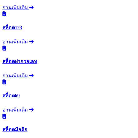
อ่านเพิ่มเติม
สล็อต123
อ่านเพิ่มเติม
สล็อตฝากวอเลท
อ่านเพิ่มเติม
สล็อต69
อ่านเพิ่มเติม
สล็อตมือถือ