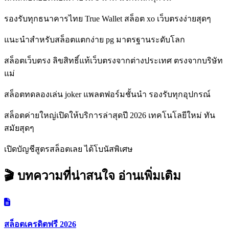
รองรับทุกธนาคารไทย True Wallet สล็อต xo เว็บตรงง่ายสุดๆ
แนะนำสำหรับสล็อตแตกง่าย pg มาตรฐานระดับโลก
สล็อตเว็บตรง ลิขสิทธิ์แท้เว็บตรงจากต่างประเทศ ตรงจากบริษัท
แม่
สล็อตทดลองเล่น joker แพลตฟอร์มชั้นนำ รองรับทุกอุปกรณ์
สล็อตค่ายใหญ่เปิดให้บริการล่าสุดปี 2026 เทคโนโลยีใหม่ ทัน
สมัยสุดๆ
เปิดบัญชีสูตรสล็อตเลย ได้โบนัสพิเศษ
🎬 บทความที่น่าสนใจ
อ่านเพิ่มเติม
สล็อตเครดิตฟรี 2026