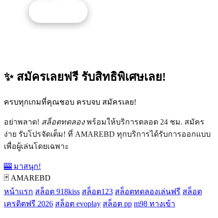
รับโปรนี้
✨ สมัครเลยฟรี รับสิทธิพิเศษเลย!
ครบทุกเกมที่คุณชอบ ครบจบ สมัครเลย!
อย่าพลาด!
สล็อตทดลอง
พร้อมให้บริการตลอด 24 ชม. สมัคร
ง่าย รับโปรจัดเต็ม! ที่ AMAREBD ทุกบริการได้รับการออกแบบ
เพื่อผู้เล่นโดยเฉพาะ
🎰 มาสนุก!
🃏 AMAREBD
หน้าแรก
สล็อต 918kiss
สล็อต123
สล็อตทดลองเล่นฟรี
สล็อต
เครดิตฟรี 2026
สล็อต evoplay
สล็อต pp
m98 ทางเข้า