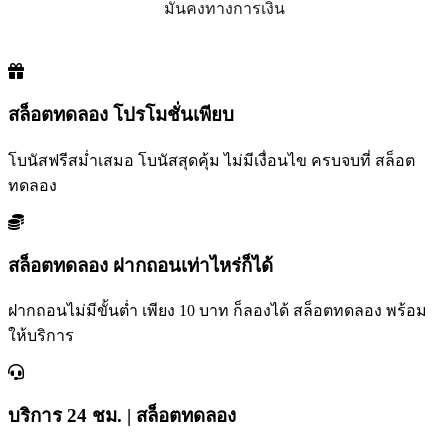
มั่นคงทางการเงิน
สล็อตทดลอง โปรโมชั่นเพียบ
โบนัสฟรีสม่ำเสมอ โบนัสสุดคุ้ม ไม่มีเงื่อนไข ครบจบที่ สล็อต
ทดลอง
สล็อตทดลอง ฝากถอนเท่าไหร่ก็ได้
ฝากถอนไม่มีขั้นต่ำ เพียง 10 บาท ก็ลองได้ สล็อตทดลอง พร้อม
ให้บริการ
บริการ 24 ชม. | สล็อตทดลอง